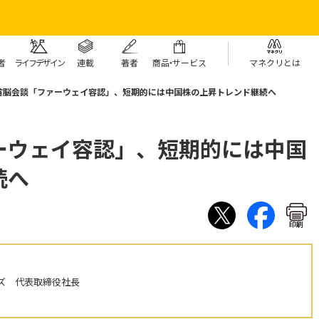
者
ライフデザイン
連載
著者
商
品・
サービス
マネクリとは
首脳会談「ファーウェイ容認」、短期的には中国株の上昇トレンド継続へ
ーウェイ容認」、短期的には中国
続へ
印刷
ズ 代表取締役社長