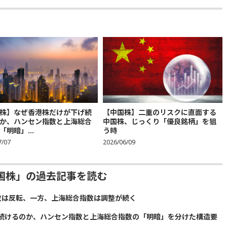
株】なぜ香港株だけが下げ続
【中国株】二重のリスクに直面する
か、ハンセン指数と上海総合
中国株、じっくり「優良銘柄」を狙
「明暗」...
う時
7/07
2026/06/09
国株」の過去記事を読む
数は反転、一方、上海総合指数は調整が続く
続けるのか、ハンセン指数と上海総合指数の「明暗」を分けた構造要