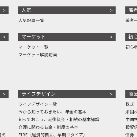
人気
著
人気記事一覧
著者
マーケット
初
マーケット一覧
初心
マーケット解説動画
ライフデザイン
商
ライフデザイン一覧
株式
今から知っておきたい、年金の基本
米国
知っておこう、老後資金・相続の基本知識
中国
介護に関わるお金・制度の基本
投資
考え
FIRE（経済的自立、早期リタイア）
債券