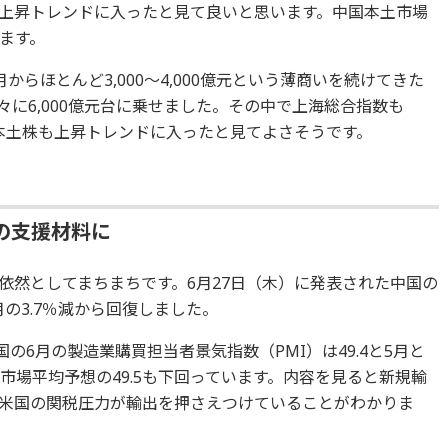
上昇トレンドに入ったと見て良いと思います。中国本土市場
ます。
らほとんど3,000～4,000億元という薄商いを続けてきた
々に6,000億元台に乗せました。その中で上海総合指数も
国本土株も上昇トレンドに入ったと見てよさそうです。
の支援材料に
依然としてまちまちです。6月27日（木）に発表された中国の
月の3.7％減から回復しました。
の6月の製造業購買担当者景気指数（PMI）は49.4と5月と
市場平均予想の49.5も下回っています。内容を見ると新規輸
米国の関税圧力が輸出を押さえつけていることがわかりま