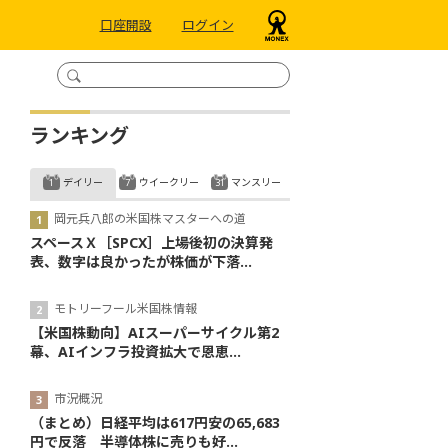
口座開設
ログイン
ランキング
デイリー
ウイークリー
マンスリー
岡元兵八郎の米国株マスターへの道
スペースＸ［SPCX］上場後初の決算発
表、数字は良かったが株価が下落...
モトリーフール米国株情報
【米国株動向】AIスーパーサイクル第2
幕、AIインフラ投資拡大で恩恵...
市況概況
（まとめ）日経平均は617円安の65,683
円で反落 半導体株に売りも好...