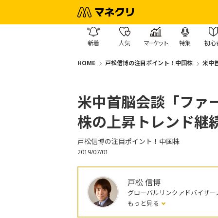
新着
人気
マーケット
特集
初心
HOME
戸松信博の注目ポイント！中国株
米中
米中首脳会談「ファ
株の上昇トレンド継
戸松信博の注目ポイント！中国株
2019/07/01
戸松 信博
グローバルリンクアドバイザー
もっと見る