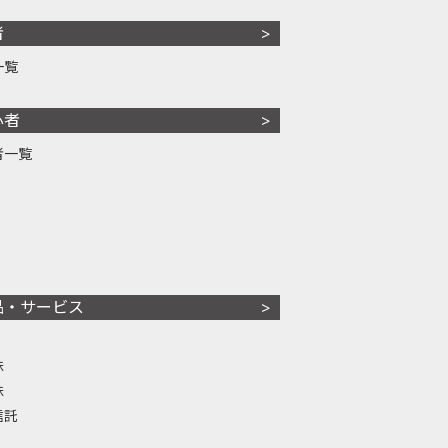
者
一覧
心者
者一覧
品・サービス
株
株
信託