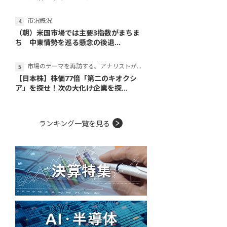
市況概況
（朝）米国市場では主要3指数がまちま
ち 中東情勢を巡る懸念の後退...
市場のテーマを再訪する。アナリストが読み解くテーマの本質
【日本株】株価77倍「第二のキオクシ
ア」を探せ！次の大化け企業を探...
ランキング一覧を見る