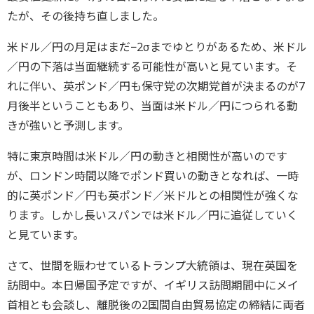
たが、その後持ち直しました。
米ドル／円の月足はまだ−2σまでゆとりがあるため、米ドル
／円の下落は当面継続する可能性が高いと見ています。そ
れに伴い、英ポンド／円も保守党の次期党首が決まるのが7
月後半ということもあり、当面は米ドル／円につられる動
きが強いと予測します。
特に東京時間は米ドル／円の動きと相関性が高いのです
が、ロンドン時間以降でポンド買いの動きとなれば、一時
的に英ポンド／円も英ポンド／米ドルとの相関性が強くな
ります。しかし長いスパンでは米ドル／円に追従していく
と見ています。
さて、世間を賑わせているトランプ大統領は、現在英国を
訪問中。本日帰国予定ですが、イギリス訪問期間中にメイ
首相とも会談し、離脱後の2国間自由貿易協定の締結に両者