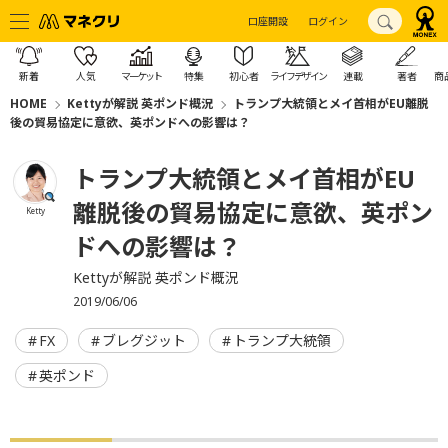
口座開設
ログイン
新着
人気
マーケット
特集
初心者
ライフデザイン
連載
著者
商
HOME
Kettyが解説 英ポンド概況
トランプ大統領とメイ首相がEU離脱
後の貿易協定に意欲、英ポンドへの影響は？
トランプ大統領とメイ首相がEU
離脱後の貿易協定に意欲、英ポン
Ketty
ドへの影響は？
Kettyが解説 英ポンド概況
2019/06/06
FX
ブレグジット
トランプ大統領
英ポンド