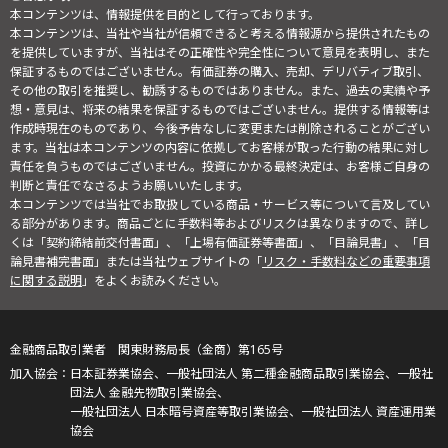
本コンテンツは、情報提供を目的として行っております。
本コンテンツは、当社や当社が信頼できると考える情報源から提供されたもの
を提供していますが、当社はその正確性や完全性について意見を表明し、また
保証するものではございません。有価証券の購入、売却、デリバティブ取引、
その他の取引を推奨し、勧誘するものではありません。また、過去の実績や予
想・意見は、将来の結果を保証するものではございません。提供する情報等は
作成時現在のものであり、今後予告なしに変更または削除されることがござい
ます。当社は本コンテンツの内容に依拠してお客様が取った行動の結果に対し
責任を負うものではございません。投資にかかる最終決定は、お客様ご自身の
判断と責任でなさるようお願いいたします。
本コンテンツでは当社でお取扱している商品・サービス等について言及してい
る部分があります。商品ごとに手数料等およびリスクは異なりますので、詳し
くは「契約締結前交付書面」、「上場有価証券等書面」、「目論見書」、「目
論見書補完書面」または当社ウェブサイトの「
リスク・手数料などの重要事項
に関する説明
」をよくお読みください。
金融商品取引業者 関東財務局長（金商）第165号
日本証券業協会、一般社団法人 第二種金融商品取引業協会、一般社
団法人 金融先物取引業協会、
一般社団法人 日本暗号資産等取引業協会、一般社団法人 資産運用業
協会