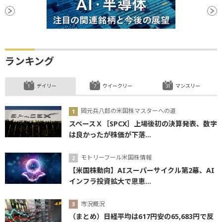
ランキング
デイリー
ウイークリー
マンスリー
岡元兵八郎の米国株マスターへの道
スペースＸ［SPCX］上場後初の決算発表、数字
は良かったが株価が下落...
モトリーフール米国株情報
【米国株動向】AIスーパーサイクル第2幕、AI
インフラ投資拡大で恩恵...
市況概況
（まとめ）日経平均は617円安の65,683円で反