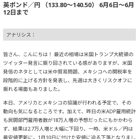
英ポンド／円 （133.80～140.50） 6月6日～6月
12日まで
アナリシス：
皆さん、こんにちは！ 最近の相場は米国トランプ大統領の
ツイッター発言に振り回されている感がありますが、米国
発信のネタとしては米中貿易問題、メキシコへの関税率を
段階的に上げる方針を発表し、先週は大きくリスクオフに
振れる場面もありました。
本日、アメリカとメキシコの協議が行われる予定で、その
動向も気になるところです。加えて、昨日の米ADP雇用統計
も民間部門雇用者数が18万人増の予想だったにもかかわら
ず、結果は2.7万人増と大幅に下回り、一時、米ドル／円は
最安値更新に。1月10日に付けた安値に迫る下落となりまし