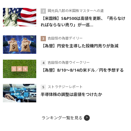
岡元兵八郎の米国株マスターへの道
【米国株】S&P500は高値を更新、「売らなけ
ればならない売り」が一巡...
吉田恒の為替デイリー
【為替】円安を主導した投機円売りが急減
吉田恒の為替ウイークリー
【為替】8/10～8/14の米ドル／円を予想する
ストラテジーレポート
半導体株の調整は底値をつけたか
ランキング一覧を見る