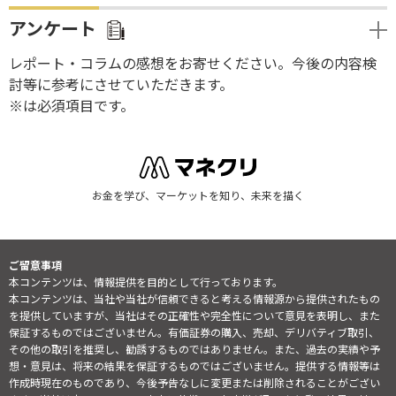
アンケート
レポート・コラムの感想をお寄せください。今後の内容検
討等に参考にさせていただきます。
※は必須項目です。
お金を学び、マーケットを知り、未来を描く
ご留意事項
本コンテンツは、情報提供を目的として行っております。
本コンテンツは、当社や当社が信頼できると考える情報源から提供されたもの
を提供していますが、当社はその正確性や完全性について意見を表明し、また
保証するものではございません。有価証券の購入、売却、デリバティブ取引、
その他の取引を推奨し、勧誘するものではありません。また、過去の実績や予
想・意見は、将来の結果を保証するものではございません。提供する情報等は
作成時現在のものであり、今後予告なしに変更または削除されることがござい