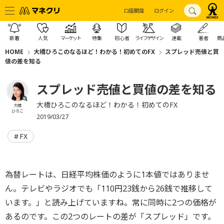
口座開設
ログイン
新着
人気
マーケット
特集
初心者
ライフデザイン
連載
著者
商
HOME
大橋ひろこのなるほど！わかる！初めてのFX
スプレッド――売値と買
値の差を知る
スプレッド――売値と買値の差を知る
大橋ひろこのなるほど！わかる！初めてのFX
大橋
ひろこ
2019/03/27
FX
為替レートは、日経平均株価のように1本値ではありませ
ん。テレビやラジオでも「110円23銭から26銭で推移して
います。」と読み上げていますね。常に同時に2つの価格が
あるのです。この2つのレートの差が「スプレッド」です。