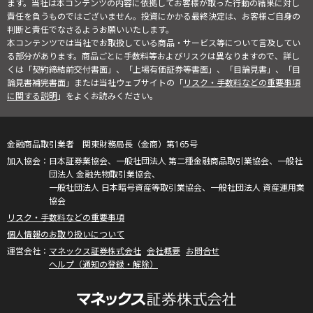
ます。当社は本コンテンツの内容に依拠してお客様が取った行動の結果に対し
責任を負うものではございません。投資にかかる最終決定は、お客様ご自身の
判断と責任でなさるようお願いいたします。
本コンテンツでは当社でお取扱している商品・サービス等について言及してい
る部分があります。商品ごとに手数料等およびリスクは異なりますので、詳し
くは「契約締結前交付書面」、「上場有価証券等書面」、「目論見書」、「目
論見書補完書面」または当社ウェブサイトの「
リスク・手数料などの重要事項
に関する説明
」をよくお読みください。
金融商品取引業者 関東財務局長（金商）第165号
日本証券業協会、一般社団法人 第二種金融商品取引業協会、一般社
団法人 金融先物取引業協会、
一般社団法人 日本暗号資産等取引業協会、一般社団法人 資産運用業
協会
リスク・手数料などの重要事項
個人情報のお取り扱いについて
マネックス証券株式会社
会社概要
お問合せ
ヘルプ（通知の登録・解除）