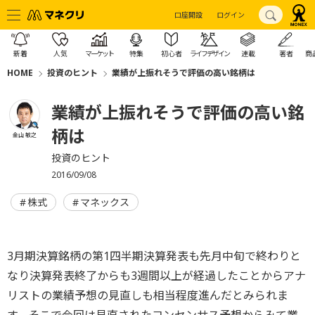
口座開設
ログイン
新着
人気
マーケット
特集
初心者
ライフデザイン
連載
著者
商
HOME
投資のヒント
業績が上振れそうで評価の高い銘柄は
業績が上振れそうで評価の高い銘
柄は
金山 敏之
投資のヒント
2016/09/08
株式
マネックス
3月期決算銘柄の第1四半期決算発表も先月中旬で終わりと
なり決算発表終了からも3週間以上が経過したことからアナ
リストの業績予想の見直しも相当程度進んだとみられま