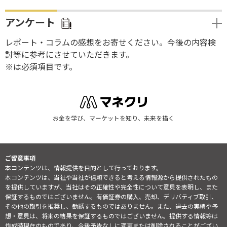
アンケート
レポート・コラムの感想をお寄せください。今後の内容検
討等に参考にさせていただきます。
※は必須項目です。
お金を学び、マーケットを知り、未来を描く
ご留意事項
本コンテンツは、情報提供を目的として行っております。
本コンテンツは、当社や当社が信頼できると考える情報源から提供されたもの
を提供していますが、当社はその正確性や完全性について意見を表明し、また
保証するものではございません。有価証券の購入、売却、デリバティブ取引、
その他の取引を推奨し、勧誘するものではありません。また、過去の実績や予
想・意見は、将来の結果を保証するものではございません。提供する情報等は
作成時現在のものであり、今後予告なしに変更または削除されることがござい