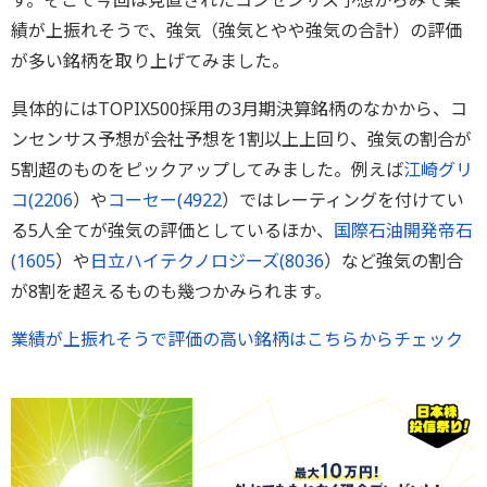
す。そこで今回は見直されたコンセンサス予想からみて業
績が上振れそうで、強気（強気とやや強気の合計）の評価
が多い銘柄を取り上げてみました。
具体的にはTOPIX500採用の3月期決算銘柄のなかから、コ
ンセンサス予想が会社予想を1割以上上回り、強気の割合が
5割超のものをピックアップしてみました。例えば
江崎グリ
コ(
2206
）や
コーセー(
4922
）ではレーティングを付けてい
る5人全てが強気の評価としているほか、
国際石油開発帝石
(
1605
）や
日立ハイテクノロジーズ(
8036
）など強気の割合
が8割を超えるものも幾つかみられます。
業績が上振れそうで評価の高い銘柄はこちらからチェック