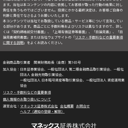
ます。当社は本コンテンツの内容に依拠してお客様が取った行動の結果に対し
責任を負うものではございません。投資にかかる最終決定は、お客様ご自身の
判断と責任でなさるようお願いいたします。
本コンテンツでは当社でお取扱している商品・サービス等について言及してい
る部分があります。商品ごとに手数料等およびリスクは異なりますので、詳し
くは「契約締結前交付書面」、「上場有価証券等書面」、「目論見書」、「目
論見書補完書面」または当社ウェブサイトの「
リスク・手数料などの重要事項
に関する説明
」をよくお読みください。
金融商品取引業者 関東財務局長（金商）第165号
日本証券業協会、一般社団法人 第二種金融商品取引業協会、一般社
団法人 金融先物取引業協会、
一般社団法人 日本暗号資産等取引業協会、一般社団法人 資産運用業
協会
リスク・手数料などの重要事項
個人情報のお取り扱いについて
マネックス証券株式会社
会社概要
お問合せ
ヘルプ（通知の登録・解除）