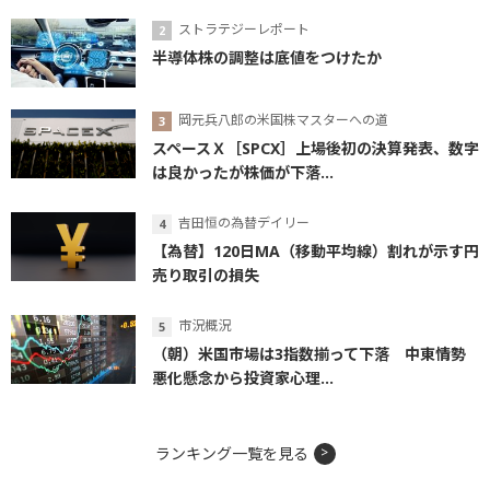
ストラテジーレポート
半導体株の調整は底値をつけたか
岡元兵八郎の米国株マスターへの道
スペースＸ［SPCX］上場後初の決算発表、数字
は良かったが株価が下落...
吉田恒の為替デイリー
【為替】120日MA（移動平均線）割れが示す円
売り取引の損失
市況概況
（朝）米国市場は3指数揃って下落 中東情勢
悪化懸念から投資家心理...
ランキング一覧を見る