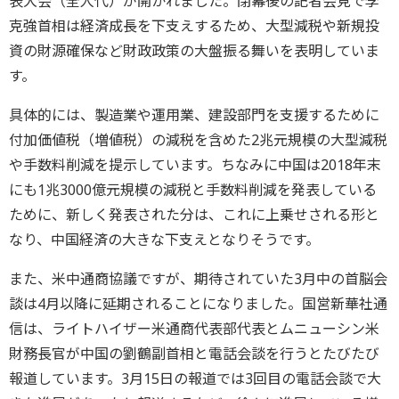
表大会（全人代）が開かれました。閉幕後の記者会見で李
克強首相は経済成長を下支えするため、大型減税や新規投
資の財源確保など財政政策の大盤振る舞いを表明していま
す。
具体的には、製造業や運用業、建設部門を支援するために
付加価値税（増値税）の減税を含めた2兆元規模の大型減税
や手数料削減を提示しています。ちなみに中国は2018年末
にも1兆3000億元規模の減税と手数料削減を発表している
ために、新しく発表された分は、これに上乗せされる形と
なり、中国経済の大きな下支えとなりそうです。
また、米中通商協議ですが、期待されていた3月中の首脳会
談は4月以降に延期されることになりました。国営新華社通
信は、ライトハイザー米通商代表部代表とムニューシン米
財務長官が中国の劉鶴副首相と電話会談を行うとたびたび
報道しています。3月15日の報道では3回目の電話会談で大