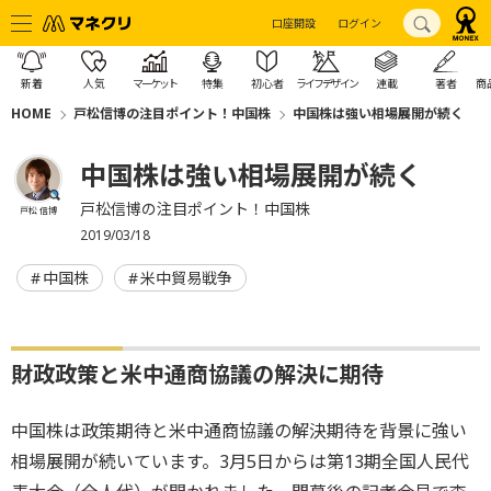
口座開設
ログイン
新着
人気
マーケット
特集
初心者
ライフデザイン
連載
著者
商
HOME
戸松信博の注目ポイント！中国株
中国株は強い相場展開が続く
中国株は強い相場展開が続く
戸松信博の注目ポイント！中国株
戸松 信博
2019/03/18
中国株
米中貿易戦争
財政政策と米中通商協議の解決に期待
中国株は政策期待と米中通商協議の解決期待を背景に強い
相場展開が続いています。3月5日からは第13期全国人民代