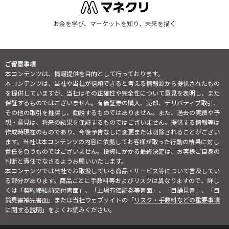
お金を学び、マーケットを知り、未来を描く
ご留意事項
本コンテンツは、情報提供を目的として行っております。
本コンテンツは、当社や当社が信頼できると考える情報源から提供されたもの
を提供していますが、当社はその正確性や完全性について意見を表明し、また
保証するものではございません。有価証券の購入、売却、デリバティブ取引、
その他の取引を推奨し、勧誘するものではありません。また、過去の実績や予
想・意見は、将来の結果を保証するものではございません。提供する情報等は
作成時現在のものであり、今後予告なしに変更または削除されることがござい
ます。当社は本コンテンツの内容に依拠してお客様が取った行動の結果に対し
責任を負うものではございません。投資にかかる最終決定は、お客様ご自身の
判断と責任でなさるようお願いいたします。
本コンテンツでは当社でお取扱している商品・サービス等について言及してい
る部分があります。商品ごとに手数料等およびリスクは異なりますので、詳し
くは「契約締結前交付書面」、「上場有価証券等書面」、「目論見書」、「目
論見書補完書面」または当社ウェブサイトの「
リスク・手数料などの重要事項
に関する説明
」をよくお読みください。