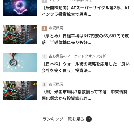
【米国株動向】AIスーパーサイクル第2幕、AI
インフラ投資拡大で恩恵...
市況概況
（まとめ）日経平均は617円安の65,683円で反
落 半導体株に売りも好...
吉野貴晶のマーケットクオンツ分析
【日本株】ウォール街の戦略を応用した「良い
会社を安く買う」投資法...
市況概況
（朝）米国市場は3指数揃って下落 中東情勢
悪化懸念から投資家心理...
ランキング一覧を見る