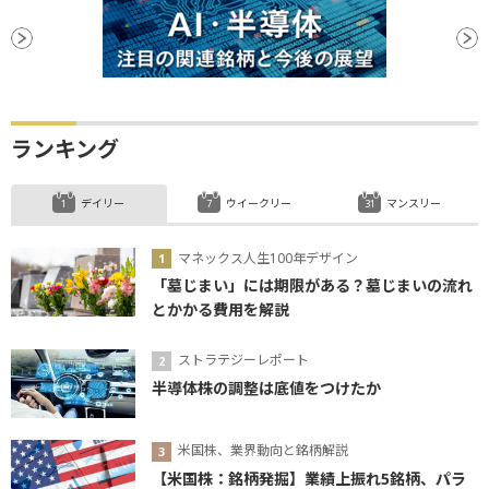
ランキング
デイリー
ウイークリー
マンスリー
マネックス人生100年デザイン
「墓じまい」には期限がある？墓じまいの流れ
とかかる費用を解説
ストラテジーレポート
半導体株の調整は底値をつけたか
米国株、業界動向と銘柄解説
【米国株：銘柄発掘】業績上振れ5銘柄、パラ