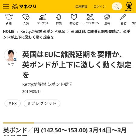
口座開設
ログイン
新着
人気
マーケット
特集
初心者
ライフデザイン
連載
著者
商
HOME
Kettyが解説 英ポンド概況
英国はEUに離脱延期を要請か、英ポ
ンドが上下に激しく動く想定を
英国はEUに離脱延期を要請か、
英ポンドが上下に激しく動く想定
Ketty
を
Kettyが解説 英ポンド概況
2019/03/14
FX
ブレグジット
英ポンド／円 (142.50～153.00) 3月14日～3月