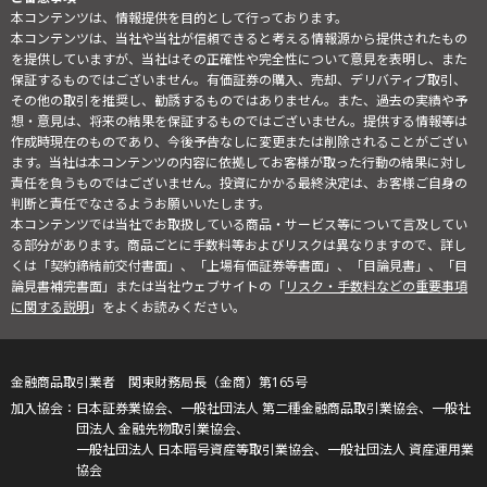
本コンテンツは、情報提供を目的として行っております。
本コンテンツは、当社や当社が信頼できると考える情報源から提供されたもの
を提供していますが、当社はその正確性や完全性について意見を表明し、また
保証するものではございません。有価証券の購入、売却、デリバティブ取引、
その他の取引を推奨し、勧誘するものではありません。また、過去の実績や予
想・意見は、将来の結果を保証するものではございません。提供する情報等は
作成時現在のものであり、今後予告なしに変更または削除されることがござい
ます。当社は本コンテンツの内容に依拠してお客様が取った行動の結果に対し
責任を負うものではございません。投資にかかる最終決定は、お客様ご自身の
判断と責任でなさるようお願いいたします。
本コンテンツでは当社でお取扱している商品・サービス等について言及してい
る部分があります。商品ごとに手数料等およびリスクは異なりますので、詳し
くは「契約締結前交付書面」、「上場有価証券等書面」、「目論見書」、「目
論見書補完書面」または当社ウェブサイトの「
リスク・手数料などの重要事項
に関する説明
」をよくお読みください。
金融商品取引業者 関東財務局長（金商）第165号
日本証券業協会、一般社団法人 第二種金融商品取引業協会、一般社
団法人 金融先物取引業協会、
一般社団法人 日本暗号資産等取引業協会、一般社団法人 資産運用業
協会