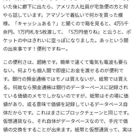
いた後に廊下に出たら、アメリカ人社員が宅急便の方と何
やら話しています。
アマゾンで着払いで何かを買った模
様。「キャッシュある？」と聞くので箱を見ると、
4万5千
余円。1万円札を5枚渡して、「5万円借りね」と云うと、
ポ
ケットの中はきれいに空っぽになりました。あっという間
の出来事です！便利ですねー。
この便利さは、超絶です。簡単で速くて電気も電波も要ら
ない。
何よりも個人間で即座にお金を渡せるのが便利で
す。
銀行の預金通帳ではモノは買えないが、紙幣では買え
る。
何故なら預金通帳は銀行のデーターベースに記録され
ている価値の
メモでしかないのですが、紙幣はその場に価
値があり、
或る意味で価値を記録しているデータベース自
体だからです。
これはまさにブロックチェーンと同じです。
仮想通貨なら、それ自体がデータベースなので、
手元で価
値の交換をすることが出来ます。紙幣と仮想通貨って、実は