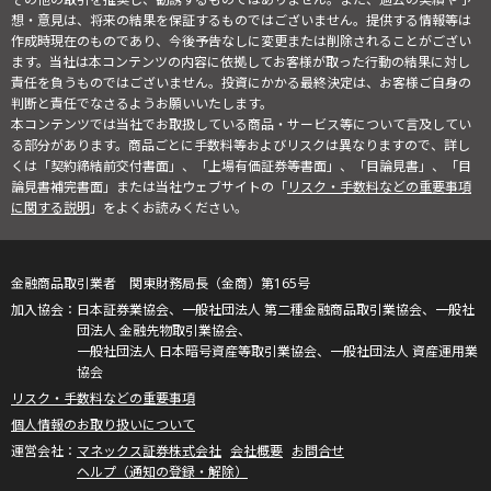
想・意見は、将来の結果を保証するものではございません。提供する情報等は
作成時現在のものであり、今後予告なしに変更または削除されることがござい
ます。当社は本コンテンツの内容に依拠してお客様が取った行動の結果に対し
責任を負うものではございません。投資にかかる最終決定は、お客様ご自身の
判断と責任でなさるようお願いいたします。
本コンテンツでは当社でお取扱している商品・サービス等について言及してい
る部分があります。商品ごとに手数料等およびリスクは異なりますので、詳し
くは「契約締結前交付書面」、「上場有価証券等書面」、「目論見書」、「目
論見書補完書面」または当社ウェブサイトの「
リスク・手数料などの重要事項
に関する説明
」をよくお読みください。
金融商品取引業者 関東財務局長（金商）第165号
日本証券業協会、一般社団法人 第二種金融商品取引業協会、一般社
団法人 金融先物取引業協会、
一般社団法人 日本暗号資産等取引業協会、一般社団法人 資産運用業
協会
リスク・手数料などの重要事項
個人情報のお取り扱いについて
マネックス証券株式会社
会社概要
お問合せ
ヘルプ（通知の登録・解除）