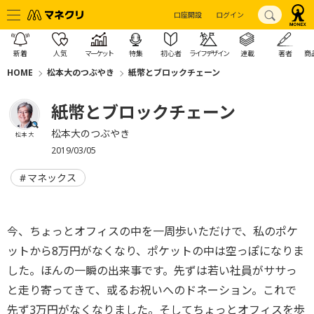
口座開設
ログイン
新着
人気
マーケット
特集
初心者
ライフデザイン
連載
著者
商
HOME
松本大のつぶやき
紙幣とブロックチェーン
紙幣とブロックチェーン
松本大のつぶやき
松本 大
2019/03/05
マネックス
今、ちょっとオフィスの中を一周歩いただけで、
私のポケ
ットから8万円がなくなり、ポケットの中は空っぽになりま
した。
ほんの一瞬の出来事です。先ずは若い社員がササっ
と走り寄ってきて、或るお祝いへのドネーション。
これで
先ず3万円がなくなりました。
そしてちょっとオフィスを歩