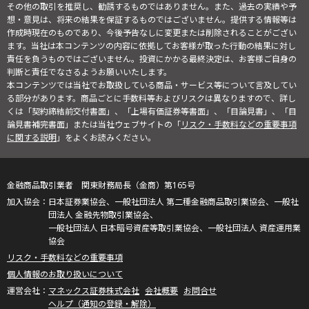
その他の取引を推奨し、勧誘するものではありません。また、過去の実績や予
想・意見は、将来の結果を保証するものではございません。提供する情報等は
作成時現在のものであり、今後予告なしに変更または削除されることがござい
ます。当社は本コンテンツの内容に依拠してお客様が取った行動の結果に対し
責任を負うものではございません。投資にかかる最終決定は、お客様ご自身の
判断と責任でなさるようお願いいたします。
本コンテンツでは当社でお取扱している商品・サービス等について言及してい
る部分があります。商品ごとに手数料等およびリスクは異なりますので、詳し
くは「契約締結前交付書面」、「上場有価証券等書面」、「目論見書」、「目
論見書補完書面」または当社ウェブサイトの「
リスク・手数料などの重要事項
に関する説明
」をよくお読みください。
金融商品取引業者 関東財務局長（金商）第165号
日本証券業協会、一般社団法人 第二種金融商品取引業協会、一般社
団法人 金融先物取引業協会、
一般社団法人 日本暗号資産等取引業協会、一般社団法人 資産運用業
協会
リスク・手数料などの重要事項
個人情報のお取り扱いについて
マネックス証券株式会社
会社概要
お問合せ
ヘルプ（通知の登録・解除）