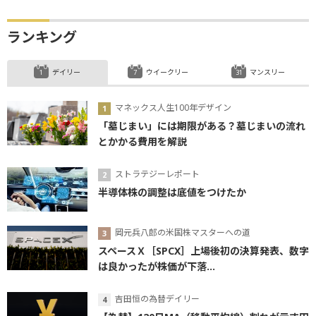
ランキング
デイリー
ウイークリー
マンスリー
マネックス人生100年デザイン
「墓じまい」には期限がある？墓じまいの流れ
とかかる費用を解説
ストラテジーレポート
半導体株の調整は底値をつけたか
岡元兵八郎の米国株マスターへの道
スペースＸ［SPCX］上場後初の決算発表、数字
は良かったが株価が下落...
吉田恒の為替デイリー