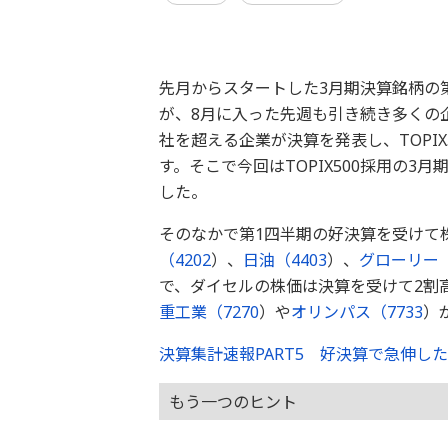
先月からスタートした3月期決算銘柄の第
が、8月に入った先週も引き続き多くの
社を超える企業が決算を発表し、TOPI
す。そこで今回はTOPIX500採用の
した。
そのなかで第1四半期の好決算を受けて
（
4202
）、
日油（
4403
）、
グローリー
で、ダイセルの株価は決算を受けて2割
重工業（
7270
）や
オリンパス（
7733
）
決算集計速報PART5 好決算で急伸し
もう一つのヒント