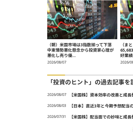
（朝）米国市場は3指数揃って下落
（まと
中東情勢悪化懸念から投資家心理が
65,
悪化し売り優...
好業績
2026/08/07
2026/0
「投資のヒント」の過去記事を
2026/08/07
【米国株】資本効率の改善と成長
2026/08/03
【日本】直近3年と今期予想配当
2026/07/31
【米国株】配当面での妙味と成長