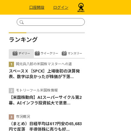
口座開設
ログイン
ランキング
デイリー
ウイークリー
マンスリー
岡元兵八郎の米国株マスターへの道
スペースＸ［SPCX］上場後初の決算発
表、数字は良かったが株価が下落...
モトリーフール米国株情報
【米国株動向】AIスーパーサイクル第2
幕、AIインフラ投資拡大で恩恵...
市況概況
（まとめ）日経平均は617円安の65,683
円で反落 半導体株に売りも好...