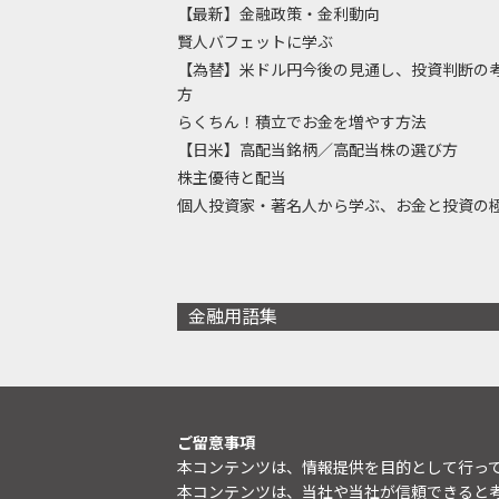
【最新】金融政策・金利動向
賢人バフェットに学ぶ
【為替】米ドル円今後の見通し、投資判断の
方
らくちん！積立でお金を増やす方法
【日米】高配当銘柄／高配当株の選び方
株主優待と配当
個人投資家・著名人から学ぶ、お金と投資の
金融用語集
ご留意事項
本コンテンツは、情報提供を目的として行っ
本コンテンツは、当社や当社が信頼できると