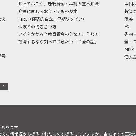
知っておこう、老後資金・相続の基本知識
中国
介護に関わるお金・制度の基本
投資
考え
FIRE（経済的自立、早期リタイア）
債券
保険との付き合い方
FX
いくらかかる？教育資金の貯め方、作り方
先物
転職するなら知っておきたい「お金の話」
金・
NISA
極意
個人型
ております。
考える情報源から提供されたものを提供していますが、当社はその正確