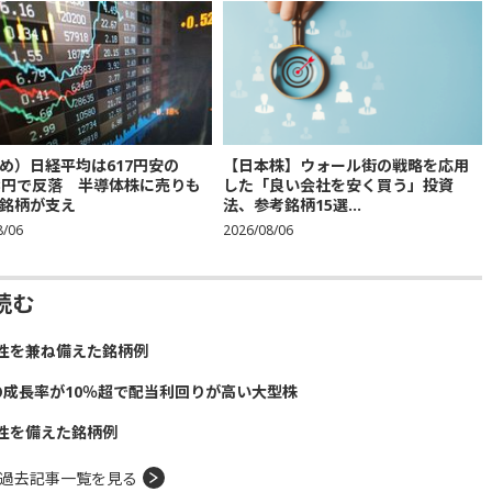
め）日経平均は617円安の
【日本株】ウォール街の戦略を応用
683円で反落 半導体株に売りも
した「良い会社を安く買う」投資
銘柄が支え
法、参考銘柄15選...
8/06
2026/08/06
読む
性を兼ね備えた銘柄例
の成長率が10％超で配当利回りが高い大型株
性を備えた銘柄例
過去記事一覧を見る