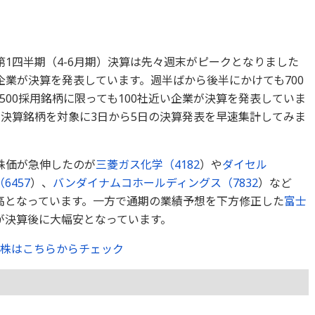
1四半期（4-6月期）決算は先々週末がピークとなりました
企業が決算を発表しています。週半ばから後半にかけても700
X500採用銘柄に限っても100社近い企業が決算を発表していま
3月期決算銘柄を対象に3日から5日の決算発表を早速集計してみま
株価が急伸したのが
三菱ガス化学（
4182
）や
ダイセル
（
6457
）、
バンダイナムコホールディングス（
7832
）など
高となっています。一方で通期の業績予想を下方修正した
富士
が決算後に大幅安となっています。
た株はこちらからチェック