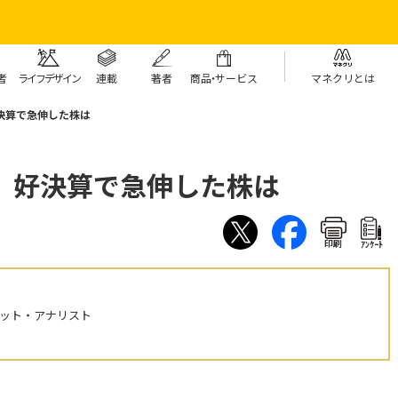
者
ライフデザイン
連載
著者
商
品・
サービス
マネクリとは
好決算で急伸した株は
5 好決算で急伸した株は
印刷
ｱﾝｹｰﾄ
ケット・アナリスト