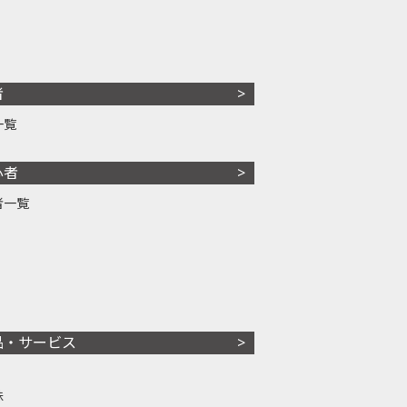
者
一覧
心者
者一覧
品・サービス
株