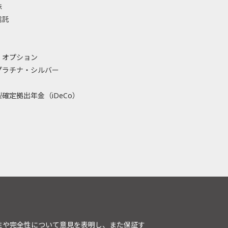
株
信託
・オプション
プラチナ・シルバー
確定拠出年金（iDeCo）
性や完全性について意見を表明し、また保証す