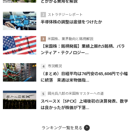
とかかる費用を解説
ストラテジーレポート
半導体株の調整は底値をつけたか
米国株、業界動向と銘柄解説
【米国株：銘柄発掘】業績上振れ5銘柄、パラ
ンティア・テクノロジー...
市況概況
（まとめ）日経平均は76円安の65,606円で小幅
に続落 来週は米物価指...
岡元兵八郎の米国株マスターへの道
スペースＸ［SPCX］上場後初の決算発表、数字
は良かったが株価が下落...
ランキング一覧を見る