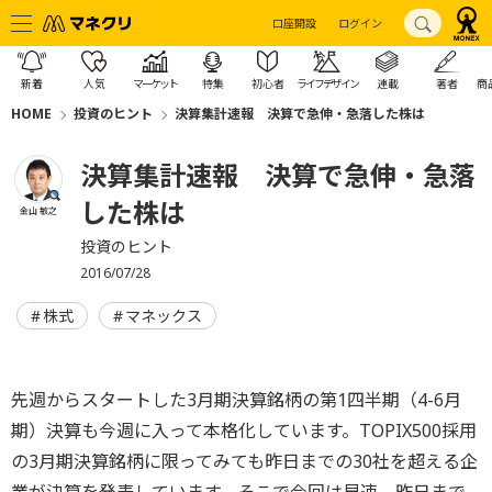
口座開設
ログイン
新着
人気
マーケット
特集
初心者
ライフデザイン
連載
著者
商
HOME
投資のヒント
決算集計速報 決算で急伸・急落した株は
決算集計速報 決算で急伸・急落
した株は
金山 敏之
投資のヒント
2016/07/28
株式
マネックス
先週からスタートした3月期決算銘柄の第1四半期（4-6月
期）決算も今週に入って本格化しています。TOPIX500採用
の3月期決算銘柄に限ってみても昨日までの30社を超える企