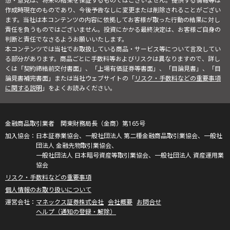
想・意見は、将来の結果を保証するものではございません。提供する情報等は
作成時現在のものであり、今後予告なしに変更または削除されることがござい
ます。当社は本コンテンツの内容に依拠してお客様が取った行動の結果に対し
責任を負うものではございません。投資にかかる最終決定は、お客様ご自身の
判断と責任でなさるようお願いいたします。
本コンテンツでは当社でお取扱している商品・サービス等について言及してい
る部分があります。商品ごとに手数料等およびリスクは異なりますので、詳し
くは「契約締結前交付書面」、「上場有価証券等書面」、「目論見書」、「目
論見書補完書面」または当社ウェブサイトの「
リスク・手数料などの重要事項
に関する説明
」をよくお読みください。
金融商品取引業者 関東財務局長（金商）第165号
日本証券業協会、一般社団法人 第二種金融商品取引業協会、一般社
団法人 金融先物取引業協会、
一般社団法人 日本暗号資産等取引業協会、一般社団法人 資産運用業
協会
リスク・手数料などの重要事項
個人情報のお取り扱いについて
マネックス証券株式会社
会社概要
お問合せ
ヘルプ（通知の登録・解除）