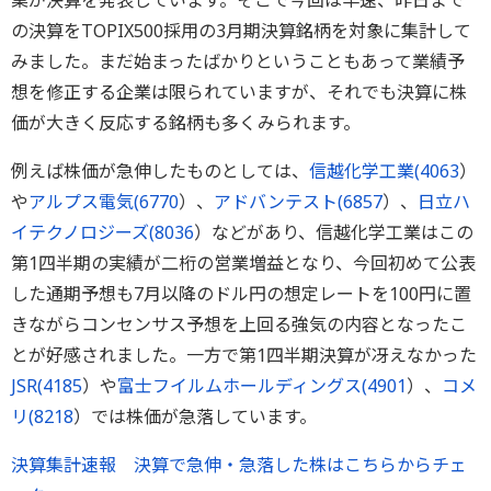
業が決算を発表しています。そこで今回は早速、昨日まで
の決算をTOPIX500採用の3月期決算銘柄を対象に集計して
みました。まだ始まったばかりということもあって業績予
想を修正する企業は限られていますが、それでも決算に株
価が大きく反応する銘柄も多くみられます。
例えば株価が急伸したものとしては、
信越化学工業(
4063
）
や
アルプス電気(
6770
）、
アドバンテスト(
6857
）、
日立ハ
イテクノロジーズ(
8036
）などがあり、信越化学工業はこの
第1四半期の実績が二桁の営業増益となり、今回初めて公表
した通期予想も7月以降のドル円の想定レートを100円に置
きながらコンセンサス予想を上回る強気の内容となったこ
とが好感されました。一方で第1四半期決算が冴えなかった
JSR(
4185
）や
富士フイルムホールディングス(
4901
）、
コメ
リ(
8218
）では株価が急落しています。
決算集計速報 決算で急伸・急落した株はこちらからチェ