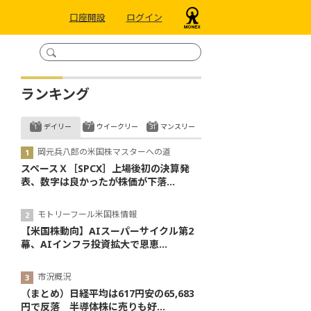
口座開設
ログイン
ランキング
デイリー
ウイークリー
マンスリー
岡元兵八郎の米国株マスターへの道
スペースＸ［SPCX］上場後初の決算発
表、数字は良かったが株価が下落...
モトリーフール米国株情報
【米国株動向】AIスーパーサイクル第2
幕、AIインフラ投資拡大で恩恵...
市況概況
（まとめ）日経平均は617円安の65,683
円で反落 半導体株に売りも好...