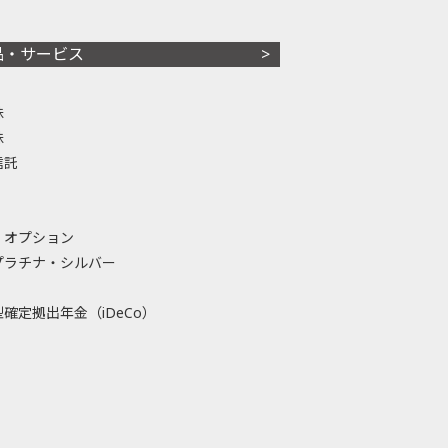
品・サービス
株
株
信託
・オプション
プラチナ・シルバー
確定拠出年金（iDeCo）