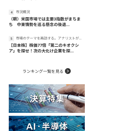
市況概況
（朝）米国市場では主要3指数がまちま
ち 中東情勢を巡る懸念の後退...
市場のテーマを再訪する。アナリストが読み解くテーマの本質
【日本株】株価77倍「第二のキオクシ
ア」を探せ！次の大化け企業を探...
ランキング一覧を見る