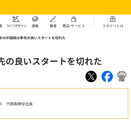
者
ライフデザイン
連載
著者
商
品・
サービス
マネクリとは
19年の中国株は幸先の良いスタートを切れた
幸先の良いスタートを切れた
印刷
ズ 代表取締役社長