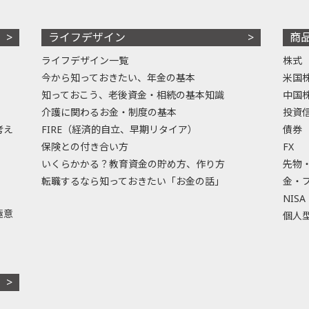
ライフデザイン
商
ライフデザイン一覧
株式
今から知っておきたい、年金の基本
米国
知っておこう、老後資金・相続の基本知識
中国
介護に関わるお金・制度の基本
投資
考え
FIRE（経済的自立、早期リタイア）
債券
保険との付き合い方
FX
いくらかかる？教育資金の貯め方、作り方
先物
転職するなら知っておきたい「お金の話」
金・
NISA
極意
個人型