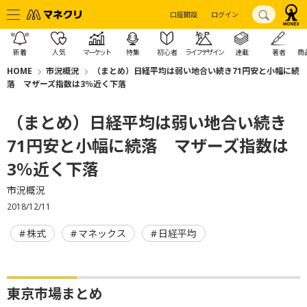
口座開設
ログイン
新着
人気
マーケット
特集
初心者
ライフデザイン
連載
著者
商
HOME
市況概況
（まとめ）日経平均は弱い地合い続き71円安と小幅に続
落 マザーズ指数は3％近く下落
（まとめ）日経平均は弱い地合い続き
71円安と小幅に続落 マザーズ指数は
3％近く下落
市況概況
2018/12/11
株式
マネックス
日経平均
東京市場まとめ