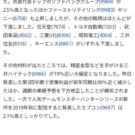
た。売買代金トップのソフトバンクグループ(
9984
）が
2.5％高となったほかファーストリテイリング(
9983
）やソ
ニー(
6758
）も上昇しましたが、その他の銘柄はほとんどが
下落しました。任天堂(
7974
）、トヨタ自動車(
7203
）、武
田薬品(
4502
）、三菱UFJ(
8306
）、昭和電工(
4004
）、三井
住友(
8316
）、キーエンス(
6861
）がいずれも下落しまし
た。
その他材料が出たところでは、精密金型などを手がける三
井ハイテック(
6966
）が19％近い大幅安となりました。昨日
発表した第3四半期で営業利益が前年同期比90％近く減少し
たほか、通期の業績予想を下方修正したことが嫌気されま
した。一方で人気ゲームモンスターハンターシリーズの新
作を2019年秋に配信すると発表したカプコン(
9697
）は
2.1％高としっかりでした。