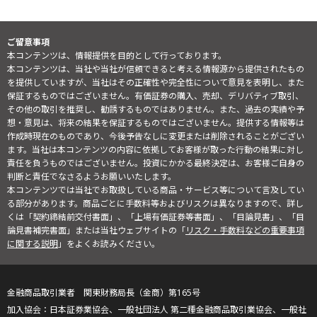
ご留意事項
本コンテンツは、情報提供を目的として行っております。
本コンテンツは、当社や当社が信頼できると考える情報源から提供されたもの
を提供していますが、当社はその正確性や完全性について意見を表明し、また
保証するものではございません。有価証券の購入、売却、デリバティブ取引、
その他の取引を推奨し、勧誘するものではありません。また、過去の実績や予
想・意見は、将来の結果を保証するものではございません。提供する情報等は
作成時現在のものであり、今後予告なしに変更または削除されることがござい
ます。当社は本コンテンツの内容に依拠してお客様が取った行動の結果に対し
責任を負うものではございません。投資にかかる最終決定は、お客様ご自身の
判断と責任でなさるようお願いいたします。
本コンテンツでは当社でお取扱している商品・サービス等について言及してい
る部分があります。商品ごとに手数料等およびリスクは異なりますので、詳し
くは「契約締結前交付書面」、「上場有価証券等書面」、「目論見書」、「目
論見書補完書面」または当社ウェブサイトの「
リスク・手数料などの重要事項
に関する説明
」をよくお読みください。
金融商品取引業者 関東財務局長（金商）第165号
日本証券業協会、一般社団法人 第二種金融商品取引業協会、一般社