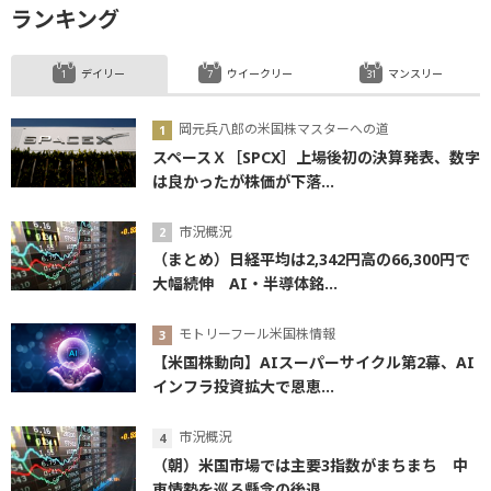
ランキング
デイリー
ウイークリー
マンスリー
岡元兵八郎の米国株マスターへの道
スペースＸ［SPCX］上場後初の決算発表、数字
は良かったが株価が下落...
市況概況
（まとめ）日経平均は2,342円高の66,300円で
大幅続伸 AI・半導体銘...
モトリーフール米国株情報
【米国株動向】AIスーパーサイクル第2幕、AI
インフラ投資拡大で恩恵...
市況概況
（朝）米国市場では主要3指数がまちまち 中
東情勢を巡る懸念の後退...