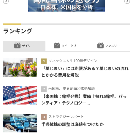
ランキング
デイリー
ウイークリー
マンスリー
マネックス人生100年デザイン
「墓じまい」には期限がある？墓じまいの流れ
とかかる費用を解説
米国株、業界動向と銘柄解説
【米国株：銘柄発掘】業績上振れ5銘柄、パラ
ンティア・テクノロジー...
ストラテジーレポート
半導体株の調整は底値をつけたか