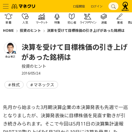
口座開設
ログイン
新着
人気
マーケット
特集
初心者
ライフデザイン
連載
著者
商
HOME
投資のヒント
決算を受けて目標株価の引き上げがあった銘柄は
決算を受けて目標株価の引き上げ
があった銘柄は
金山 敏之
投資のヒント
2016/05/24
株式
マネックス
先月から始まった3月期決算企業の本決算発表も先週で一巡
となりましたが、決算発表後に目標株価を見直す動きが引
き続きみられます。そこで今回は5月11日の決算集計速報