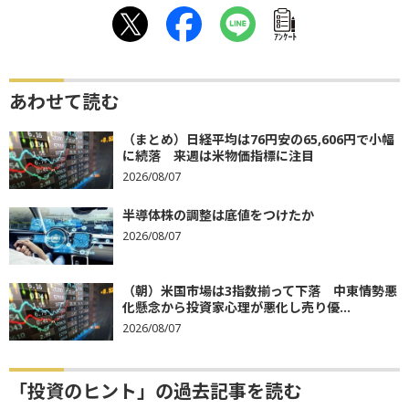
ｱﾝｹｰﾄ
あわせて読む
（まとめ）日経平均は76円安の65,606円で小幅
に続落 来週は米物価指標に注目
2026/08/07
半導体株の調整は底値をつけたか
2026/08/07
（朝）米国市場は3指数揃って下落 中東情勢悪
化懸念から投資家心理が悪化し売り優...
2026/08/07
「投資のヒント」の過去記事を読む