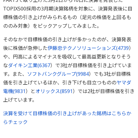
PART3で取り上げた5月2日から10日に決算を発表した
TOPIX500採用の3月期決算銘柄を対象に、決算発表後に目
標株価の引き上げがみられるもの（足元の株価を上回るも
ののみ対象）をピックアップしてみました。
そのなかで目標株価の引き上げが多かったのが、決算発表
後に株価が急伸した
伊藤忠テクノソリューションズ(
4739
）
や、円高によるマイナスを吸収して最高益更新となりそう
な
ダイキン工業(
6367
）で3社が目標株価を引き上げていま
す。また、
ソフトバンクグループ(
9984
）でも3社が目標株
価を引き上げているほか、引き下げも目立つものの
ヤマダ
電機(
9831
）と
オリックス(
8591
）では2社が目標株価を引き
上げています。
決算を受けて目標株価の引き上げがあった銘柄はこちらか
らチェック