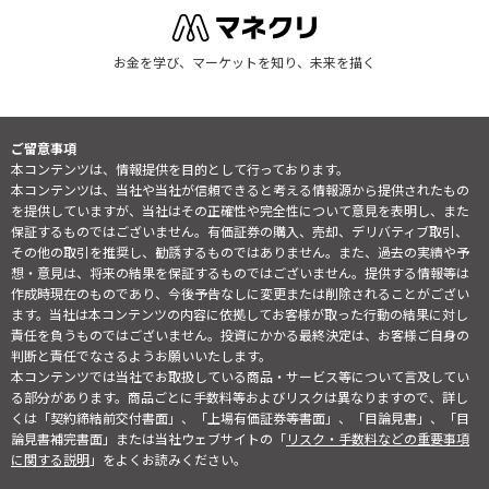
お金を学び、マーケットを知り、未来を描く
ご留意事項
本コンテンツは、情報提供を目的として行っております。
本コンテンツは、当社や当社が信頼できると考える情報源から提供されたもの
を提供していますが、当社はその正確性や完全性について意見を表明し、また
保証するものではございません。有価証券の購入、売却、デリバティブ取引、
その他の取引を推奨し、勧誘するものではありません。また、過去の実績や予
想・意見は、将来の結果を保証するものではございません。提供する情報等は
作成時現在のものであり、今後予告なしに変更または削除されることがござい
ます。当社は本コンテンツの内容に依拠してお客様が取った行動の結果に対し
責任を負うものではございません。投資にかかる最終決定は、お客様ご自身の
判断と責任でなさるようお願いいたします。
本コンテンツでは当社でお取扱している商品・サービス等について言及してい
る部分があります。商品ごとに手数料等およびリスクは異なりますので、詳し
くは「契約締結前交付書面」、「上場有価証券等書面」、「目論見書」、「目
論見書補完書面」または当社ウェブサイトの「
リスク・手数料などの重要事項
に関する説明
」をよくお読みください。