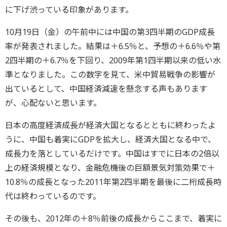
に下げ渋っている印象があります。
10月19日（金）の午前中には中国の第3四半期のGDP成長
率が発表されました。結果は＋6.5％と、予想の＋6.6％や第
2四半期の＋6.7％を下回り、2009年第1四半期以来の低い水
準となりました。この数字を見て、米中貿易戦争の影響が
出ているとして、中国経済減速を懸念する声もあります
が、心配ないと思います。
日本の高度経済成長が経済大国となるとともに終わったよ
うに、中国も着実にGDPを拡大し、経済大国となる中で、
成長力を落としているだけです。中国はすでに日本の2倍以
上の経済規模となり、金融危機後の巨額景気対策効果で＋
10.8％の成長となった2011年第2四半期を最後に二桁成長時
代は終わっているのです。
その後も、2012年の＋8％前後の成長からここまで、着実に