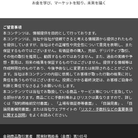
お金を学び、マーケットを知り、未来を描く
ご留意事項
本コンテンツは、情報提供を目的として行っております。
本コンテンツは、当社や当社が信頼できると考える情報源から提供されたもの
を提供していますが、当社はその正確性や完全性について意見を表明し、また
保証するものではございません。有価証券の購入、売却、デリバティブ取引、
その他の取引を推奨し、勧誘するものではありません。また、過去の実績や予
想・意見は、将来の結果を保証するものではございません。提供する情報等は
作成時現在のものであり、今後予告なしに変更または削除されることがござい
ます。当社は本コンテンツの内容に依拠してお客様が取った行動の結果に対し
責任を負うものではございません。投資にかかる最終決定は、お客様ご自身の
判断と責任でなさるようお願いいたします。
本コンテンツでは当社でお取扱している商品・サービス等について言及してい
る部分があります。商品ごとに手数料等およびリスクは異なりますので、詳し
くは「契約締結前交付書面」、「上場有価証券等書面」、「目論見書」、「目
論見書補完書面」または当社ウェブサイトの「
リスク・手数料などの重要事項
に関する説明
」をよくお読みください。
金融商品取引業者 関東財務局長（金商）第165号