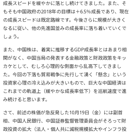
成長スピードを緩やかに落とし続けてきました。また、そ
もそも中国政府の2018年の目標は＋6.5％成長であり、現在
の成長スピードは既定路線です。今後さらに規模が大きく
なるに従い、他の先進国並みの成長率に落ち着いていくで
しょう。
また、中国株は、着実に推移するGDP成長率とはあまり相
関がなく、中国当局の発表する金融政策と財政政策をキッ
カケとして、むしろ心理的な側面から乱高下してきまし
た。今回の下落も貿易戦争に先行して湧く「懸念」という
投資家心理の冷え込みが大きいもので、巨大な中国経済は
これまでの軌道上（緩やかな成長率低下）を巡航速度で進
み続けると思います。
さて、前述の株価が急反発した10月19日（金）には副首
相、中国人民銀行、中国証券監督管理委員会がそろって財
政投資の拡大（法人・個人共に減税規模拡大やインフラ投