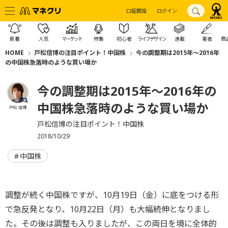
口座開設
ログイン
新着
人気
マーケット
特集
初心者
ライフデザイン
連載
著者
商
HOME
戸松信博の注目ポイント！中国株
今の調整期は2015年～2016年
の中国株急落時のような買い場か
今の調整期は2015年～2016年の
中国株急落時のような買い場か
戸松 信博
戸松信博の注目ポイント！中国株
2018/10/29
中国株
調整が続く中国株ですが、10月19日（金）に底をつける形
で急反発となり、10月22日（月）も大幅続伸となりまし
た。その後は調整も入りましたが、この両日を境に全体的