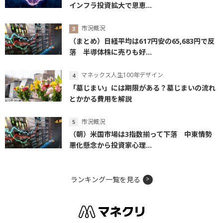
インフラ投資拡大で恩恵...
市況概況
（まとめ）日経平均は617円安の65,683円で反
落 半導体株に売りも好...
マネックス人生100年デザイン
「墓じまい」には期限がある？墓じまいの流れ
とかかる費用を解説
市況概況
（朝）米国市場は3指数揃って下落 中東情勢
悪化懸念から投資家心理...
ランキング一覧を見る