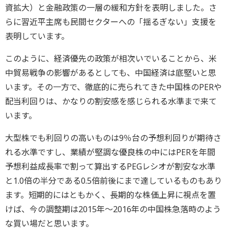
資拡大）と金融政策の一層の緩和方針を表明しました。さ
らに習近平主席も民間セクターへの「揺るぎない」支援を
表明しています。
このように、経済優先の政策が相次いでいることから、米
中貿易戦争の影響があるとしても、中国経済は底堅いと思
います。その一方で、徹底的に売られてきた中国株のPERや
配当利回りは、かなりの割安感を感じられる水準まで来て
います。
大型株でも利回りの高いものは9％台の予想利回りが期待さ
れる水準ですし、業績が堅調な優良株の中にはPERを年間
予想利益成長率で割って算出するPEGレシオが割安な水準
と1.0倍の半分である0.5倍前後にまで達しているものもあり
ます。短期的にはともかく、長期的な株価上昇に視点を置
けば、今の調整期は2015年～2016年の中国株急落時のよう
な買い場だと思います。