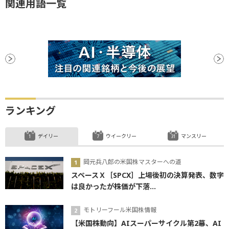
関連用語一覧
ランキング
デイリー
ウイークリー
マンスリー
岡元兵八郎の米国株マスターへの道
スペースＸ［SPCX］上場後初の決算発表、数字
は良かったが株価が下落...
モトリーフール米国株情報
【米国株動向】AIスーパーサイクル第2幕、AI