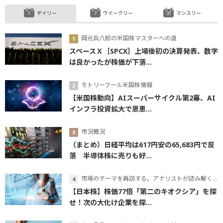
デイリー
ウイークリー
マンスリー
岡元兵八郎の米国株マスターへの道
スペースＸ［SPCX］上場後初の決算発表、数字
は良かったが株価が下落...
モトリーフール米国株情報
【米国株動向】AIスーパーサイクル第2幕、AI
インフラ投資拡大で恩恵...
市況概況
（まとめ）日経平均は617円安の65,683円で反
落 半導体株に売りも好...
市場のテーマを再訪する。アナリストが読み解くテーマの本質
【日本株】株価77倍「第二のキオクシア」を探
せ！次の大化け企業を探...