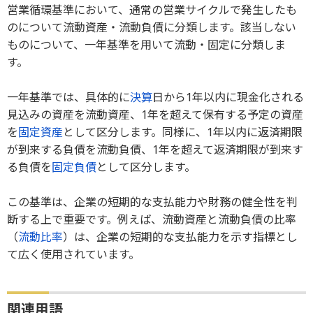
営業循環基準において、通常の営業サイクルで発生したも
のについて流動資産・流動負債に分類します。該当しない
ものについて、一年基準を用いて流動・固定に分類しま
す。
一年基準では、具体的に
決算
日から1年以内に現金化される
見込みの資産を流動資産、1年を超えて保有する予定の資産
を
固定資産
として区分します。同様に、1年以内に返済期限
が到来する負債を流動負債、1年を超えて返済期限が到来す
る負債を
固定負債
として区分します。
この基準は、企業の短期的な支払能力や財務の健全性を判
断する上で重要です。例えば、流動資産と流動負債の比率
（
流動比率
）は、企業の短期的な支払能力を示す指標とし
て広く使用されています。
関連用語