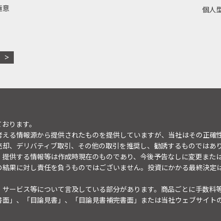
極意
個人型
ております。
考える情報源から提供されたものを提供していますが、当社はその正確
売却、デリバティブ取引、その他の取引を推奨し、勧誘するものではあ
。提供する情報等は作成時現在のものであり、今後予告なしに変更また
の結果に対し責任を負うものではございません。投資にかかる最終決定
・サービス等について言及している部分があります。商品ごとに手数料
書面」、「目論見書」、「目論見書補完書面」または当社ウェブサイト