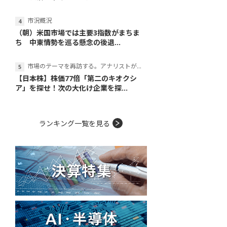
市況概況
（朝）米国市場では主要3指数がまちま
ち 中東情勢を巡る懸念の後退...
市場のテーマを再訪する。アナリストが読み解くテーマの本質
【日本株】株価77倍「第二のキオクシ
ア」を探せ！次の大化け企業を探...
ランキング一覧を見る