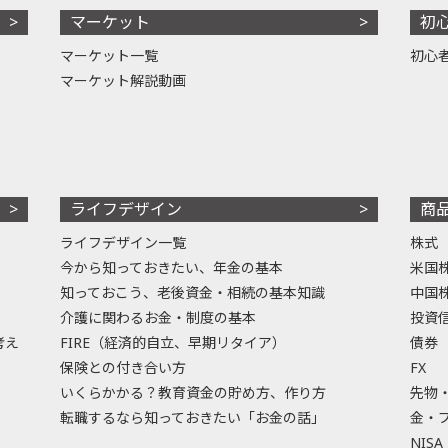
マーケット
初
マーケット一覧
初心
マーケット解説動画
ライフデザイン
商
ライフデザイン一覧
株式
今から知っておきたい、年金の基本
米国
知っておこう、老後資金・相続の基本知識
中国
介護に関わるお金・制度の基本
投資
考え
FIRE（経済的自立、早期リタイア）
債券
保険との付き合い方
FX
いくらかかる？教育資金の貯め方、作り方
先物
転職するなら知っておきたい「お金の話」
金・
NISA