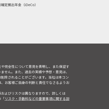
確定拠出年金（iDeCo）
性や完全性について意見を表明し、また保証す
りません。また、過去の実績や予想・意見は、
は削除されることがございます。当社は本コン
は、お客様ご自身の判断と責任でなさるようお
等およびリスクは異なりますので、詳しくは
の「
リスク・手数料などの重要事項に関する説