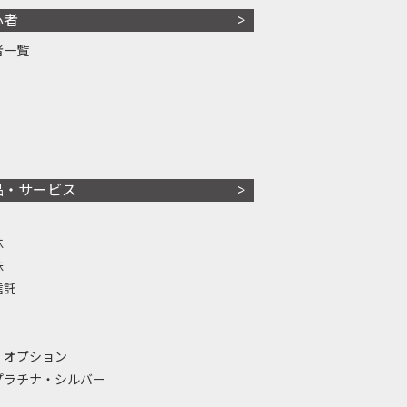
心者
者一覧
品・サービス
株
株
信託
・オプション
プラチナ・シルバー