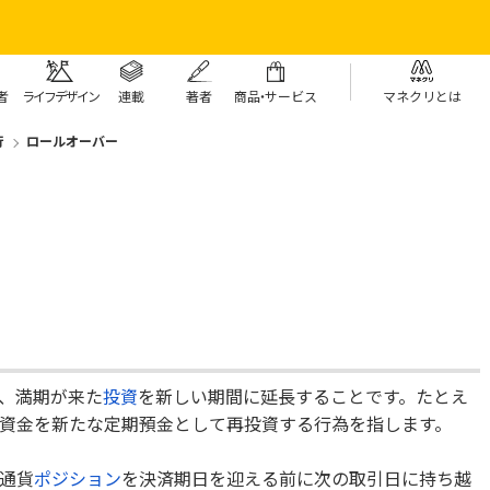
者
ライフデザイン
連載
著者
商
品・
サービス
マネクリとは
行
ロールオーバー
、満期が来た
投資
を新しい期間に延長することです。たとえ
資金を新たな定期預金として再投資する行為を指します。
通貨
ポジション
を決済期日を迎える前に次の取引日に持ち越