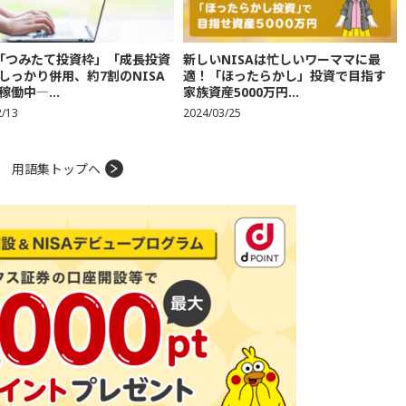
A「つみたて投資枠」「成長投資
新しいNISAは忙しいワーママに最
しっかり併用、約7割のNISA
適！「ほったらかし」投資で目指す
稼働中―...
家族資産5000万円...
2/13
2024/03/25
用語集トップへ