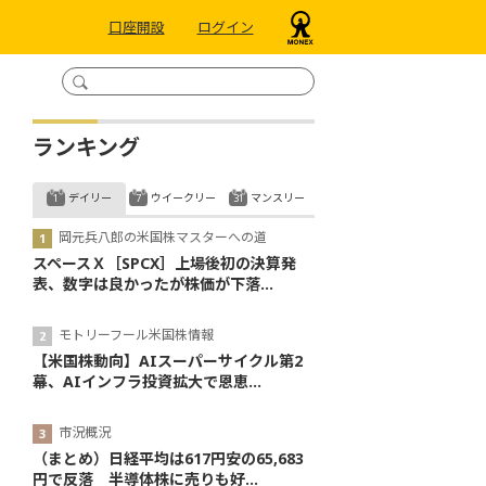
口座開設
ログイン
ランキング
デイリー
ウイークリー
マンスリー
岡元兵八郎の米国株マスターへの道
スペースＸ［SPCX］上場後初の決算発
表、数字は良かったが株価が下落...
モトリーフール米国株情報
【米国株動向】AIスーパーサイクル第2
幕、AIインフラ投資拡大で恩恵...
市況概況
（まとめ）日経平均は617円安の65,683
円で反落 半導体株に売りも好...