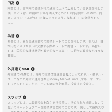
円高
円高とは、日本円の価値が他の通貨に比べて上昇している状態を指しま
す。 たとえば、以前は1ドルを購入するのに100円必要だったのが、円
高によって1ドルが90円で購入できるようになれば、円の価値がドル
に...
為替
為替とは、異なる通貨間での交換レートのことを指します。例えば、日
本円をアメリカドルに交換する際のレートが為替レートです。 為替レー
トは、国際的な経済状況や政治的な出来事、中央銀行の政策など様々な
要因...
外貨建てMMF
外貨建てMMFとは、海外の投資信託運営会社によって米ドル・豪ドル・
ユーロなどの外貨で運用されるMoney Market Fund（マネーマーケッ
トファンド）のことで、主に短期の金融商品に投資する投資信...
スワップ
スワップとは、二者間で金融取引を行う際に、決められた期間において
互いのキャッシュフローを交換する契約のことです。 例として通貨スワ