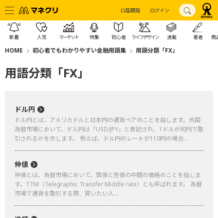
口座開設
ログイン
新着
人気
マーケット
特集
初心者
ライフデザイン
連載
著者
商
HOME
初心者でもわかりやすい金融用語集
用語分類「FX」
用語分類「FX」
ドル円
ドル円とは、アメリカドルと日本円の通貨ペアのことを指します。外国
為替市場において、ドル円は「USD/JPY」と表記され、1ドルが何円で取
引されるかを示します。 例えば、ドル円のレートが110円の場合...
仲値
仲値とは、為替市場において、買値と売値の中間の価格のことを指しま
す。TTM（Telegraphic Transfer Middle rate）とも呼ばれます。 為替
市場で通貨を取引する際、買いたい人...