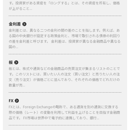
す。投資家がある資産を「ロングする」とは、その資産を所有し、価格
が上がること...
金利差
金利差とは、異なる二つの金利の間の差のことを指します。例えば、あ
る国の中央銀行が設定する政策金利と、市場で取引される債券の利回り
の差を金利差と呼びます。 金利差は、投資家が異なる金融商品や異なる
国の...
板
板とは、株式や通貨などの金融商品の売買注文が集まるリストのことで
す。このリストには、買いたい人の注文（買い注文）と売りたい人の注
文（売り注文）が価格ごとに並んでおり、それぞれの価格でどれだけの
数量が売...
FX
FXとは、Foreign Exchangeの略称で、ある通貨を別の通貨に交換する
際の価格（レート）の変動を利用して利益を上げることを目指す金融商
品です。 FX市場は世界中で電子的に連携しており、銀行...