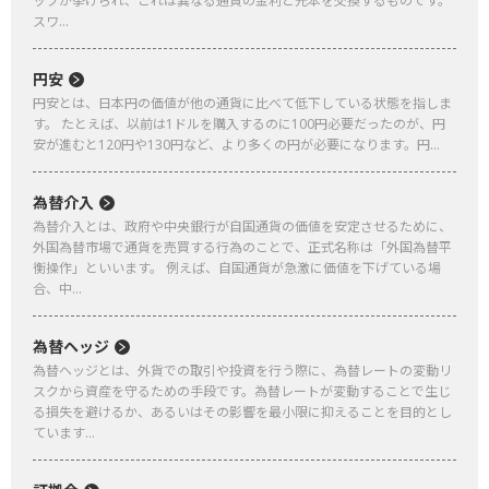
ップが挙げられ、これは異なる通貨の金利と元本を交換するものです。
スワ...
円安
円安とは、日本円の価値が他の通貨に比べて低下している状態を指しま
す。 たとえば、以前は1ドルを購入するのに100円必要だったのが、円
安が進むと120円や130円など、より多くの円が必要になります。円...
為替介入
為替介入とは、政府や中央銀行が自国通貨の価値を安定させるために、
外国為替市場で通貨を売買する行為のことで、正式名称は「外国為替平
衡操作」といいます。 例えば、自国通貨が急激に価値を下げている場
合、中...
為替ヘッジ
為替ヘッジとは、外貨での取引や投資を行う際に、為替レートの変動リ
スクから資産を守るための手段です。為替レートが変動することで生じ
る損失を避けるか、あるいはその影響を最小限に抑えることを目的とし
ています...