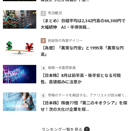
市況概況
（まとめ）日経平均は2,342円高の66,300円で
大幅続伸 AI・半導体銘...
吉田恒の為替デイリー
【為替】「異常な円安」と1995年「異常な円
高」
相場一点喜怒哀楽
【日本株】8月は前半高・後半安となる可能
性、高値掴みに注意か
市場のテーマを再訪する。アナリストが読み解くテーマの本質
【日本株】株価77倍「第二のキオクシア」を探
せ！次の大化け企業を探...
ランキング一覧を見る