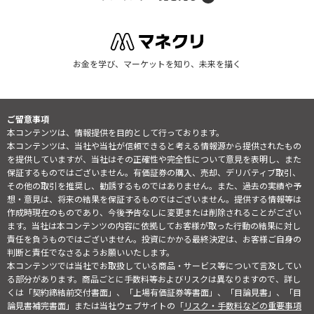
お金を学び、マーケットを知り、未来を描く
ご留意事項
本コンテンツは、情報提供を目的として行っております。
本コンテンツは、当社や当社が信頼できると考える情報源から提供されたもの
を提供していますが、当社はその正確性や完全性について意見を表明し、また
保証するものではございません。有価証券の購入、売却、デリバティブ取引、
その他の取引を推奨し、勧誘するものではありません。また、過去の実績や予
想・意見は、将来の結果を保証するものではございません。提供する情報等は
作成時現在のものであり、今後予告なしに変更または削除されることがござい
ます。当社は本コンテンツの内容に依拠してお客様が取った行動の結果に対し
責任を負うものではございません。投資にかかる最終決定は、お客様ご自身の
判断と責任でなさるようお願いいたします。
本コンテンツでは当社でお取扱している商品・サービス等について言及してい
る部分があります。商品ごとに手数料等およびリスクは異なりますので、詳し
くは「契約締結前交付書面」、「上場有価証券等書面」、「目論見書」、「目
論見書補完書面」または当社ウェブサイトの「
リスク・手数料などの重要事項