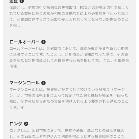
追証
追証とは、信用取引や株価指数先物取引、FXなどの証拠金取引で預け入
れている委託保証金の額が相場の変動などにより必要額を下回った場合
に、必要額に達するまで追加で差し入れなくてはならない証拠金のこと
を指し...
ロールオーバー
ロールオーバーとは、金融取引において、満期が来た投資を新しい期間
に延長することです。たとえば、定期預金が満期になった際に、その資
金を新たな定期預金として再投資する行為を指します。 また、外国為替
市場...
マージンコール
マージンコールとは、投資家が証券会社に預けている証拠金（マージ
ン）が、市場の価格変動によって設定された最低維持証拠金を下回った
際に、証券会社から追加の資金を預け入れるよう要求される通知のこと
です。マー...
ロング
ロングとは、金融市場において、株式や通貨、商品などの資産を購入
し、その価値の上昇を見込んで利益を得ようとする投資戦略のことで