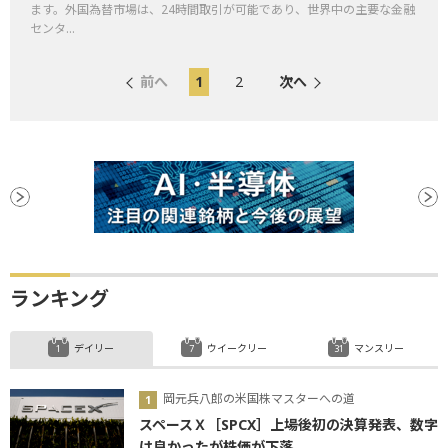
ます。外国為替市場は、24時間取引が可能であり、世界中の主要な金融
センタ...
前へ
1
2
次へ
ランキング
デイリー
ウイークリー
マンスリー
岡元兵八郎の米国株マスターへの道
スペースＸ［SPCX］上場後初の決算発表、数字
は良かったが株価が下落...