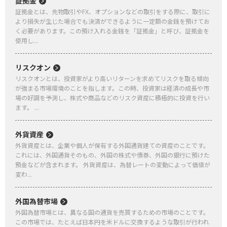
証拠金
証拠金とは、先物取引やFX、オプションなどの取引をする際に、取引に
より損失が生じた場合でも決済ができるように一定額の金銭を預けてお
く必要があります。この預け入れる金銭を「証拠金」と呼び、証拠金を
使用し...
リスクオン
リスクオンとは、投資家がより高いリターンを求めてリスクを取る傾向
が強まる市場環境のことを指します。この時、投資家は経済の成長や市
場の好調を予測し、株式や商品などのリスク資産に積極的に投資を行い
ます。 ...
外貨資産
外貨資産とは、企業や個人が保有する外国通貨建ての資産のことです。
これには、外国通貨そのもの、外国の株式や債券、外国の銀行に預けた
預金などが含まれます。 外貨資産は、為替レートの変動によって価値が
変わ...
外国為替市場
外国為替市場とは、異なる国の通貨を売買するための市場のことです。
この市場では、たとえば日本円を米ドルに交換するような取引が行われ