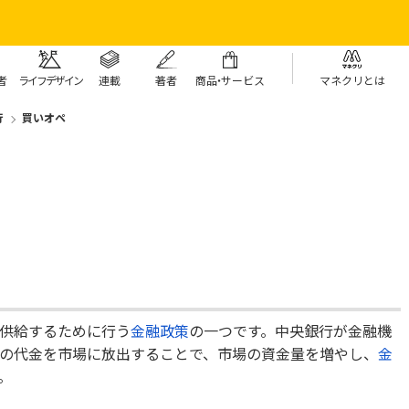
者
ライフデザイン
連載
著者
商
品・
サービス
マネクリとは
行
買いオペ
供給するために行う
金融政策
の一つです。中央銀行が金融機
の代金を市場に放出することで、市場の資金量を増やし、
金
。