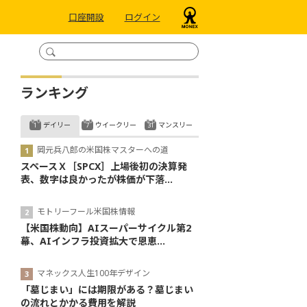
口座開設
ログイン
ランキング
デイリー
ウイークリー
マンスリー
岡元兵八郎の米国株マスターへの道
スペースＸ［SPCX］上場後初の決算発
表、数字は良かったが株価が下落...
モトリーフール米国株情報
【米国株動向】AIスーパーサイクル第2
幕、AIインフラ投資拡大で恩恵...
マネックス人生100年デザイン
「墓じまい」には期限がある？墓じまい
の流れとかかる費用を解説