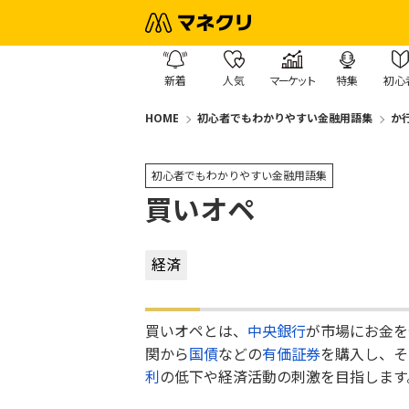
新着
人気
マーケット
特集
初心
HOME
初心者でもわかりやすい金融用語集
か
初心者でもわかりやすい金融用語集
買いオペ
経済
買いオペとは、
中央銀行
が市場にお金を
関から
国債
などの
有価証券
を購入し、そ
利
の低下や経済活動の刺激を目指します