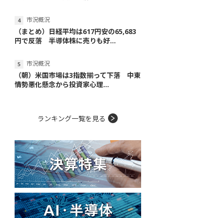
市況概況
（まとめ）日経平均は617円安の65,683
円で反落 半導体株に売りも好...
市況概況
（朝）米国市場は3指数揃って下落 中東
情勢悪化懸念から投資家心理...
ランキング一覧を見る