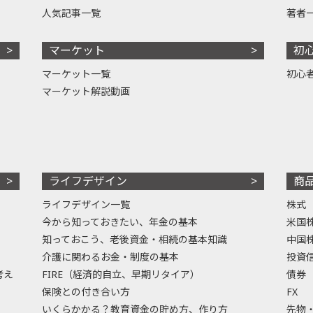
人気記事一覧
著者
マーケット
初
マーケット一覧
初心
マーケット解説動画
ライフデザイン
商
ライフデザイン一覧
株式
今から知っておきたい、年金の基本
米国
知っておこう、老後資金・相続の基本知識
中国
介護に関わるお金・制度の基本
投資
考え
FIRE（経済的自立、早期リタイア）
債券
保険との付き合い方
FX
いくらかかる？教育資金の貯め方、作り方
先物