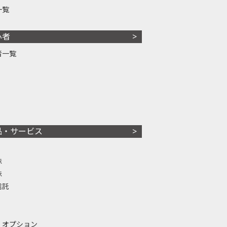
一覧
心者
者一覧
品・サービス
株
株
信託
・オプション