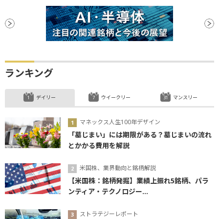
ランキング
デイリー
ウイークリー
マンスリー
マネックス人生100年デザイン
「墓じまい」には期限がある？墓じまいの流れ
とかかる費用を解説
米国株、業界動向と銘柄解説
【米国株：銘柄発掘】業績上振れ5銘柄、パラ
ンティア・テクノロジー...
ストラテジーレポート