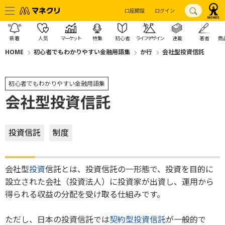
口座開設
ログイン
新着
人気
マーケット
特集
初心者
ライフデザイン
連載
著者
商
HOME
初心者でもわかりやすい金融用語集
か行
会社型投資信託
初心者でもわかりやすい金融用語集
会社型投資信託
投資信託
制度
会社型
投資
信託とは、投資信託の一形態で、投資を目的に
設立された会社（投資法人）に投資家が出資し、運用から
得られる収益の分配を受け取る仕組みです。
ただし、日本の投資信託では
契約型投資信託
が一般的で