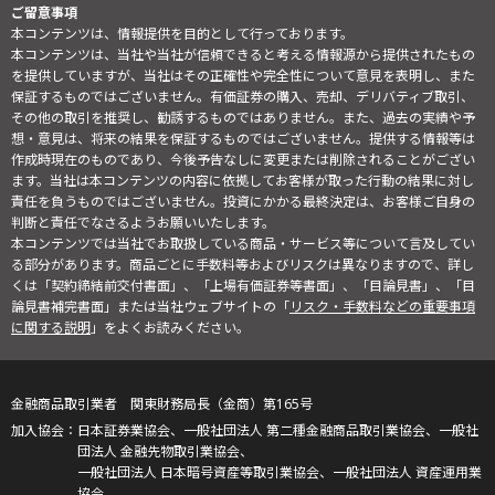
ご留意事項
本コンテンツは、情報提供を目的として行っております。
本コンテンツは、当社や当社が信頼できると考える情報源から提供されたもの
を提供していますが、当社はその正確性や完全性について意見を表明し、また
保証するものではございません。有価証券の購入、売却、デリバティブ取引、
その他の取引を推奨し、勧誘するものではありません。また、過去の実績や予
想・意見は、将来の結果を保証するものではございません。提供する情報等は
作成時現在のものであり、今後予告なしに変更または削除されることがござい
ます。当社は本コンテンツの内容に依拠してお客様が取った行動の結果に対し
責任を負うものではございません。投資にかかる最終決定は、お客様ご自身の
判断と責任でなさるようお願いいたします。
本コンテンツでは当社でお取扱している商品・サービス等について言及してい
る部分があります。商品ごとに手数料等およびリスクは異なりますので、詳し
くは「契約締結前交付書面」、「上場有価証券等書面」、「目論見書」、「目
論見書補完書面」または当社ウェブサイトの「
リスク・手数料などの重要事項
に関する説明
」をよくお読みください。
金融商品取引業者 関東財務局長（金商）第165号
日本証券業協会、一般社団法人 第二種金融商品取引業協会、一般社
団法人 金融先物取引業協会、
一般社団法人 日本暗号資産等取引業協会、一般社団法人 資産運用業
協会