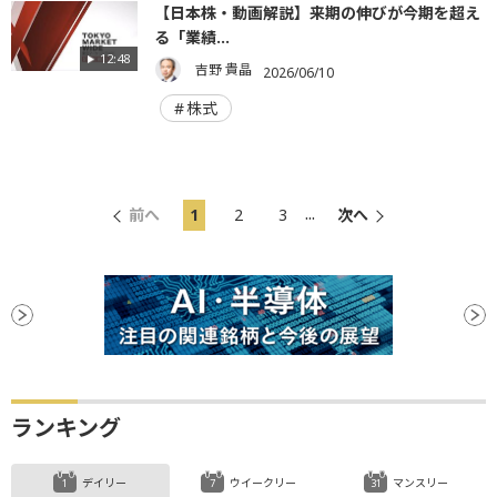
【日本株・動画解説】来期の伸びが今期を超え
る「業績...
12:48
吉野 貴晶
2026/06/10
株式
...
前へ
1
2
3
次へ
ランキング
デイリー
ウイークリー
マンスリー