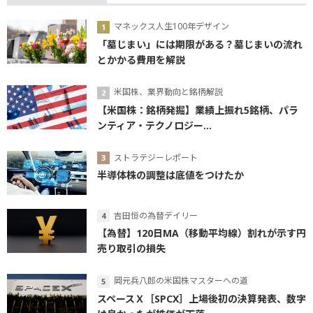
マネックス人生100年デザイン
「墓じまい」には期限がある？墓じまいの流れ
とかかる費用を解説
米国株、業界動向と銘柄解説
【米国株：銘柄発掘】業績上振れ5銘柄、パラ
ンティア・テクノロジー...
ストラテジーレポート
半導体株の調整は底値をつけたか
吉田恒の為替デイリー
【為替】120日MA（移動平均線）割れが示す円
売り取引の損失
岡元兵八郎の米国株マスターへの道
スペースＸ［SPCX］上場後初の決算発表、数字