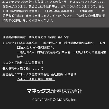
本コンテンツでは当社でお取扱している商品・サービス等について言及してい
る部分があります。商品ごとに手数料等およびリスクは異なりますので、詳し
くは「契約締結前交付書面」、「上場有価証券等書面」、「目論見書」、「目
論見書補完書面」または当社ウェブサイトの「
リスク・手数料などの重要事項
に関する説明
」をよくお読みください。
金融商品取引業者 関東財務局長（金商）第165号
日本証券業協会、一般社団法人 第二種金融商品取引業協会、一般社
団法人 金融先物取引業協会、
一般社団法人 日本暗号資産等取引業協会、一般社団法人 資産運用業
協会
リスク・手数料などの重要事項
個人情報のお取り扱いについて
マネックス証券株式会社
会社概要
お問合せ
ヘルプ（通知の登録・解除）
COPYRIGHT © MONEX, Inc.