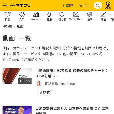
口座開設
ログイン
新着
人気
マーケット
特集
初心者
ライフデザイン
連載
著者
商
HOME
動画
動画
一覧
国内・海外のマーケット解説や投資に役立つ情報を動画でお届けし
ます。商品・サービスやIR関連のその他の動画については
公式
YouTube
にてご確認ください。
【動画解説】AIで探る 過去の類似チャート：
DTWを用い...
12:55
吉野 貴晶
2026/08/05
株式
日米の為替協調介入 日本株への影響は？ 広木
が解説