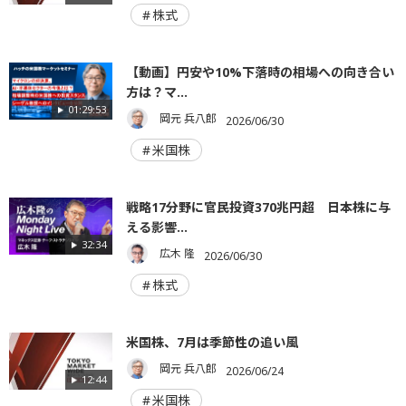
株式
【動画】円安や10%下落時の相場への向き合い
方は？マ...
01:29:53
岡元 兵八郎
2026/06/30
米国株
戦略17分野に官民投資370兆円超 日本株に与
える影響...
32:34
広木 隆
2026/06/30
株式
米国株、7月は季節性の追い風
岡元 兵八郎
2026/06/24
12:44
米国株