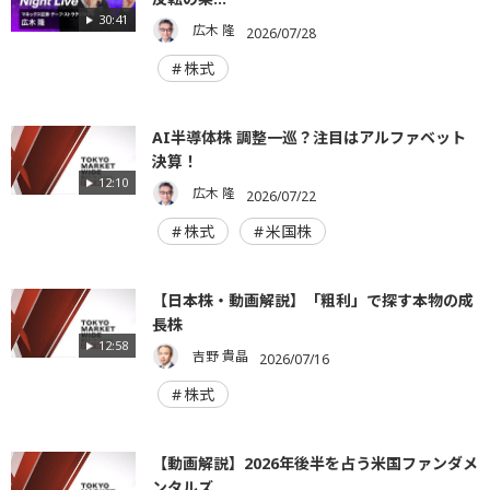
30:41
広木 隆
2026/07/28
株式
AI半導体株 調整一巡？注目はアルファベット
決算！
12:10
広木 隆
2026/07/22
株式
米国株
【日本株・動画解説】「粗利」で探す本物の成
長株
12:58
吉野 貴晶
2026/07/16
株式
【動画解説】2026年後半を占う米国ファンダメ
ンタルズ