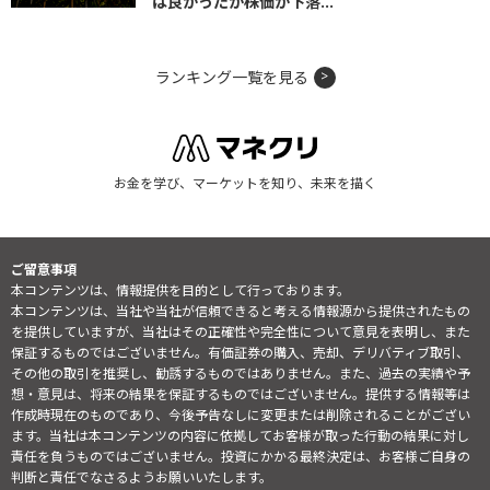
は良かったが株価が下落...
ランキング一覧を見る
お金を学び、マーケットを知り、未来を描く
ご留意事項
本コンテンツは、情報提供を目的として行っております。
本コンテンツは、当社や当社が信頼できると考える情報源から提供されたもの
を提供していますが、当社はその正確性や完全性について意見を表明し、また
保証するものではございません。有価証券の購入、売却、デリバティブ取引、
その他の取引を推奨し、勧誘するものではありません。また、過去の実績や予
想・意見は、将来の結果を保証するものではございません。提供する情報等は
作成時現在のものであり、今後予告なしに変更または削除されることがござい
ます。当社は本コンテンツの内容に依拠してお客様が取った行動の結果に対し
責任を負うものではございません。投資にかかる最終決定は、お客様ご自身の
判断と責任でなさるようお願いいたします。