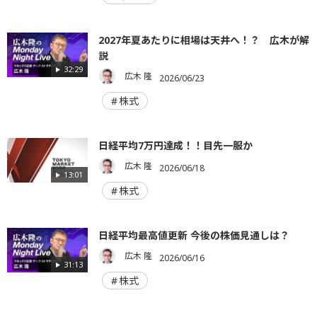
2027年夏あたりに相場は天井へ！？ 広木が解
説
32:29
広木 隆
2026/06/23
株式
日経平均7万円達成！！目先一服か
広木 隆
2026/06/18
13:01
株式
日経平均最高値更新 今後の株価見通しは？
広木 隆
2026/06/16
31:13
株式