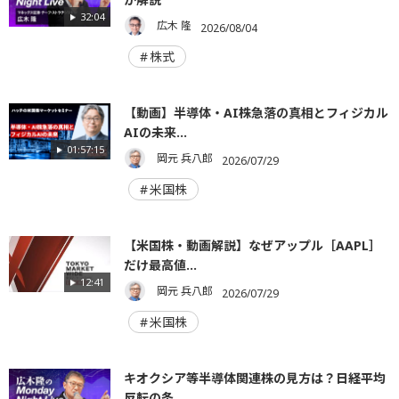
32:04
広木 隆
2026/08/04
株式
【動画】半導体・AI株急落の真相とフィジカル
AIの未来...
01:57:15
岡元 兵八郎
2026/07/29
米国株
【米国株・動画解説】なぜアップル［AAPL］
だけ最高値...
12:41
岡元 兵八郎
2026/07/29
米国株
キオクシア等半導体関連株の見方は？日経平均
反転の条...