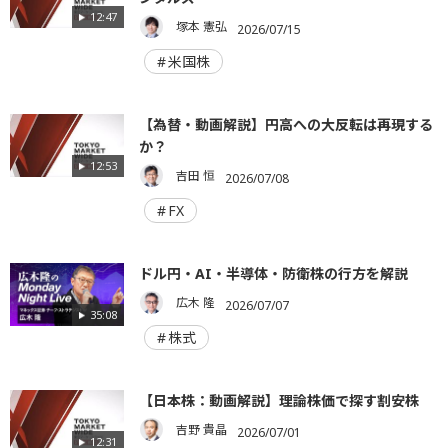
12:47
塚本 憲弘
2026/07/15
米国株
【為替・動画解説】円高への大反転は再現する
か？
12:53
吉田 恒
2026/07/08
FX
ドル円・AI・半導体・防衛株の行方を解説
広木 隆
2026/07/07
35:08
株式
【日本株：動画解説】理論株価で探す割安株
吉野 貴晶
2026/07/01
12:31