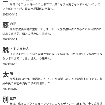
ニ
今日からニューヨークに出張です。良くもまぁ飽きもせずNYばかり、と
いう感じですが、資本市場関係の仕事も...
2023/04/12
藤
の花
様々な波長が時に重なってしまって、大きな強い波になることが自然界に
はありますが、個人の営みにも同様の...
2023/04/11
脱
・すいません
「すいません」という言葉が気になっています。3月2日の＜反省の弁＞な
るつぶやきで「すみません」の元来の...
2023/04/10
太
陽
今週末はEaster、復活祭。キリストが復活したことを記念する日です。春
分の後の最初の満月の次の日曜日、だ...
2023/04/07
別
世界
昨日、或るロック・ミュージシャンの方とディナーしました。全く違う世