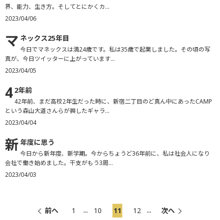
界、能力、生き方。そしてとにかくカ...
2023/04/06
マ
ネックス25年目
今日でマネックスは満24歳です。私は35歳で起業しました。その頃の写
真が、今日ツイッターに上がっています...
2023/04/05
4
2年前
42年前、まだ高校2年生だった時に、新宿二丁目のど真ん中にあったCAMP
という森山大道さんらが興したギャラ...
2023/04/04
新
年度に思う
今日から新年度、新学期。今からちょうど36年前に、私は社会人になり
会社で働き始めました。干支がもう3周...
2023/04/03
...
...
前へ
1
10
11
12
次へ