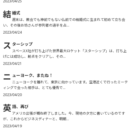
2023/04/25
結
婚式
週末は、教会でも神前でもない仏前での結婚式に生まれて初めて立ち会
い、その後お坊さんが参列者の過半を占...
2023/04/24
ス
ターシップ
スペースX社が打ち上げた世界最大ロケット「スターシップ」は、打ち上
げには成功し、射点をクリアし、その...
2023/04/21
ニ
ューヨーク、またね！
ニューヨークを離れて、東京に向かっています。空港近くで行ったミーテ
ィングで会った相手は、とても優秀で...
2023/04/20
英
語、再び
アメリカ出張が概ね終了しました。今、現地の夕方に書いているのです
が、これからビジネスディナーと、明朝...
2023/04/19