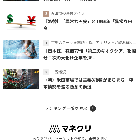
吉田恒の為替デイリー
【為替】「異常な円安」と1995年「異常な円
高」
市場のテーマを再訪する。アナリストが読み解くテーマの本質
【日本株】株価77倍「第二のキオクシア」を探
せ！次の大化け企業を探...
市況概況
（朝）米国市場では主要3指数がまちまち 中
東情勢を巡る懸念の後退...
ランキング一覧を見る
お金を学び、マーケットを知り、未来を描く