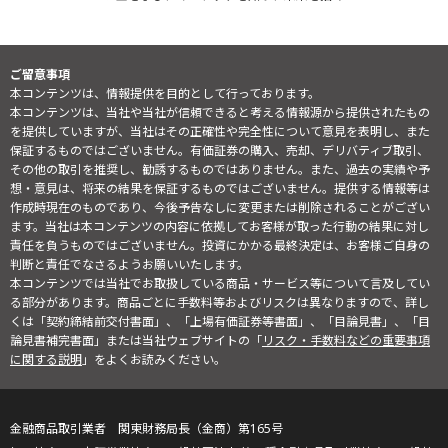
ご留意事項
本コンテンツは、情報提供を目的として行っております。
本コンテンツは、当社や当社が信頼できると考える情報源から提供されたもの
を提供していますが、当社はその正確性や完全性について意見を表明し、また
保証するものではございません。有価証券の購入、売却、デリバティブ取引、
その他の取引を推奨し、勧誘するものではありません。また、過去の実績や予
想・意見は、将来の結果を保証するものではございません。提供する情報等は
作成時現在のものであり、今後予告なしに変更または削除されることがござい
ます。当社は本コンテンツの内容に依拠してお客様が取った行動の結果に対し
責任を負うものではございません。投資にかかる最終決定は、お客様ご自身の
判断と責任でなさるようお願いいたします。
本コンテンツでは当社でお取扱している商品・サービス等について言及してい
る部分があります。商品ごとに手数料等およびリスクは異なりますので、詳し
くは「契約締結前交付書面」、「上場有価証券等書面」、「目論見書」、「目
論見書補完書面」または当社ウェブサイトの「
リスク・手数料などの重要事項
に関する説明
」をよくお読みください。
金融商品取引業者 関東財務局長（金商）第165号