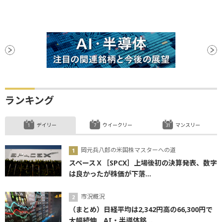
ランキング
デイリー
ウイークリー
マンスリー
岡元兵八郎の米国株マスターへの道
スペースＸ［SPCX］上場後初の決算発表、数字
は良かったが株価が下落...
市況概況
（まとめ）日経平均は2,342円高の66,300円で
大幅続伸 AI・半導体銘...