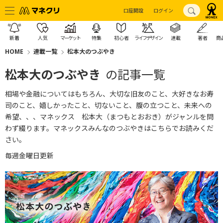
口座開設
ログイン
新着
人気
マーケット
特集
初心者
ライフデザイン
連載
著者
商
HOME
連載一覧
松本大のつぶやき
松本大のつぶやき
の記事一覧
相場や金融についてはもちろん、大切な旧友のこと、大好きなお寿
司のこと、嬉しかったこと、切ないこと、腹の立つこと、未来への
希望、、、マネックス 松本大（まつもとおおき）がジャンルを問
わず綴ります。
マネックスみんなのつぶやきはこちら
でお読みくだ
さい。
毎週金曜日更新