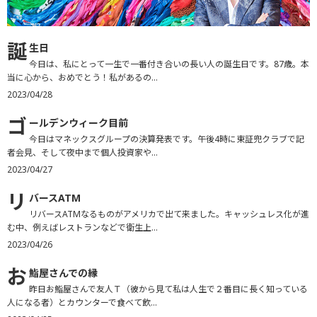
誕
生日
今日は、私にとって一生で一番付き合いの長い人の誕生日です。87歳。本
当に心から、おめでとう！私があるの...
2023/04/28
ゴ
ールデンウィーク目前
今日はマネックスグループの決算発表です。午後4時に東証兜クラブで記
者会見、そして夜中まで個人投資家や...
2023/04/27
リ
バースATM
リバースATMなるものがアメリカで出て来ました。キャッシュレス化が進
む中、例えばレストランなどで衛生上...
2023/04/26
お
鮨屋さんでの縁
昨日お鮨屋さんで友人Ｔ（彼から見て私は人生で２番目に長く知っている
人になる者）とカウンターで食べて飲...