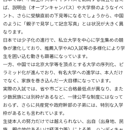
ば、説明会（オープンキャンパス）や大学祭のようなイベ
ント、さらに受験直前の下見等になるでしょうから、中国
のように「親子で見学して記念写真」とは状況が大きく異
なります。
日本では少子化の進行で、私立大学を中心に学生集めの競
争が激化しており、推薦入学やAO入試等の多様化により学
生を囲い込む動きも顕著になっています。
一方、中国では北京大学等を頂点とする大学の序列化、ピ
ラミッド化が進んでおり、有名大学への進学は、本人だけ
でなく、家族を巻き込んだ一大目標になっています。
実際の入試では、省や市ごとに合格最低点が異なり、また
少数民族には別枠があるなど、一律公平な制度にはなって
おらず、さらに共産党や政府幹部の子弟には、特別な入学
枠があるとも言われています。
生徒本人の努力だけでは越えられない、出自（出身地、民
族、親の地位あるいは経済力等）による差、ハンディキャ