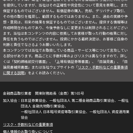
を提供していますが、当社はその正確性や完全性について意見を表明し、また
保証するものではございません。有価証券の購入、売却、デリバティブ取引、
その他の取引を推奨し、勧誘するものではありません。また、過去の実績や予
想・意見は、将来の結果を保証するものではございません。提供する情報等は
作成時現在のものであり、今後予告なしに変更または削除されることがござい
ます。当社は本コンテンツの内容に依拠してお客様が取った行動の結果に対し
責任を負うものではございません。投資にかかる最終決定は、お客様ご自身の
判断と責任でなさるようお願いいたします。
本コンテンツでは当社でお取扱している商品・サービス等について言及してい
る部分があります。商品ごとに手数料等およびリスクは異なりますので、詳し
くは「契約締結前交付書面」、「上場有価証券等書面」、「目論見書」、「目
論見書補完書面」または当社ウェブサイトの「
リスク・手数料などの重要事項
に関する説明
」をよくお読みください。
金融商品取引業者 関東財務局長（金商）第165号
日本証券業協会、一般社団法人 第二種金融商品取引業協会、一般社
団法人 金融先物取引業協会、
一般社団法人 日本暗号資産等取引業協会、一般社団法人 資産運用業
協会
リスク・手数料などの重要事項
個人情報のお取り扱いについて