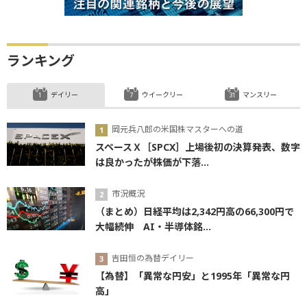
ランキング
デイリー
ウイークリー
マンスリー
岡元兵八郎の米国株マスターへの道
スペースＸ［SPCX］上場後初の決算発表、数字
は良かったが株価が下落...
市況概況
（まとめ）日経平均は2,342円高の66,300円で
大幅続伸 AI・半導体銘...
吉田恒の為替デイリー
【為替】「異常な円安」と1995年「異常な円
高」