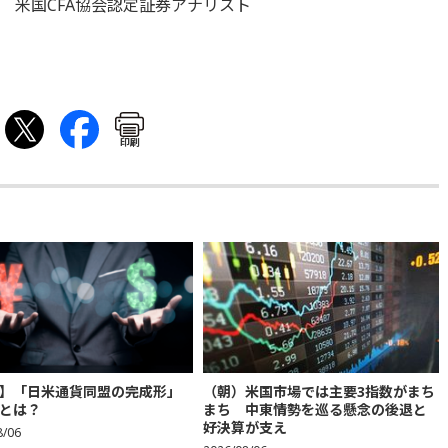
 米国CFA協会認定証券アナリスト
印刷
】「日米通貨同盟の完成形」
（朝）米国市場では主要3指数がまち
とは？
まち 中東情勢を巡る懸念の後退と
好決算が支え
8/06