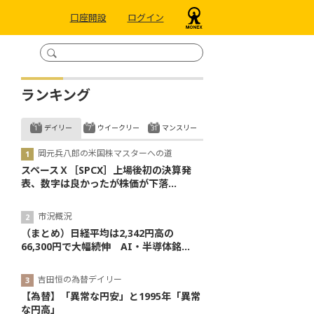
口座開設
ログイン
ランキング
デイリー
ウイークリー
マンスリー
岡元兵八郎の米国株マスターへの道
スペースＸ［SPCX］上場後初の決算発
表、数字は良かったが株価が下落...
市況概況
（まとめ）日経平均は2,342円高の
66,300円で大幅続伸 AI・半導体銘...
吉田恒の為替デイリー
【為替】「異常な円安」と1995年「異常
な円高」