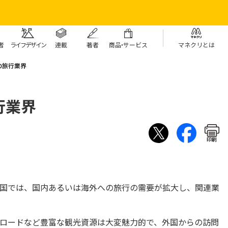
者
ライフデザイン
連載
著者
商
品・
サービス
マネクリとは
の旅行業界
行業界
印刷
国では、国内あるいは海外への旅行の需要が拡大し、関連業
ロードなど豊富な観光資源は大変魅力的で、外国からの訪問