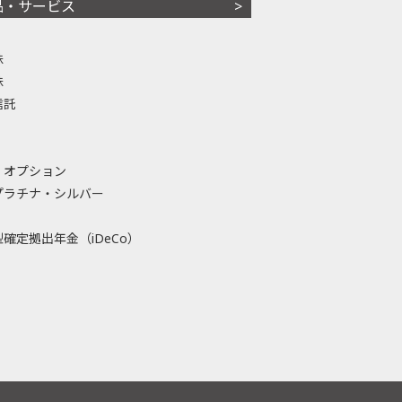
品・サービス
株
株
信託
・オプション
プラチナ・シルバー
確定拠出年金（iDeCo）