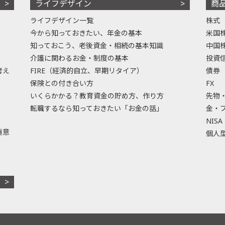
ライフデザイン
商
ライフデザイン一覧
株式
今から知っておきたい、年金の基本
米国
知っておこう、老後資金・相続の基本知識
中国
介護に関わるお金・制度の基本
投資
考え
FIRE（経済的自立、早期リタイア）
債券
保険との付き合い方
FX
いくらかかる？教育資金の貯め方、作り方
先物
転職するなら知っておきたい「お金の話」
金・
NISA
極意
個人型