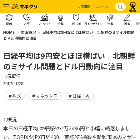
口座開設
ログイン
新着
人気
マーケット
特集
初心者
ライフデザイン
連載
著者
商
HOME
市況概況
日経平均は9円安とほぼ横ばい 北朝鮮のミサイル問題
とドル円動向に注目
日経平均は9円安とほぼ横ばい 北朝鮮
のミサイル問題とドル円動向に注目
市況概況
2017/11/28
株式
マネックス
日経平均
1.概況
本日の日経平均は9円安の2万2486円と小幅に続落しまし
た。TOPIXやJPX日経400、東証2部指数や新興市場のマザー