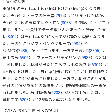
2.個別銘柄等
東証1部の売買代金上位銘柄は下げた銘柄が多くなりまし
た。売買代金トップの任天堂(
7974
）が1％強下げたほか、
売買代金2位の東京エレクトロン(
8035
）も3％近く下げてい
ます。また、子会社でデータ改ざんがあったと発表した東
レ(
3402
）は売買代金3位に入って5％超の大幅安となりまし
た。その他にもソフトバンクグループ(
9984
）や
SUMCO(
3436
）が下げています。一方で三菱UFJ(
8306
）、
安川電気(
6506
）、ファーストリテイリング(
9983
）などは
上昇しました。材料が出たところでは小松製作所(
6301
）が
4％近く下げました。外資系証券が投資判断と目標株価を引
き下げたことが嫌気されました。一方で北朝鮮にミサイル
発射の兆候があるとの報道を受け、防衛関連銘柄の一角が
買われました。石川製作所(
6208
）が8％超上昇したほか、
豊和工業(
6203
）が12.5％の大幅高となりました。
【VIEW POINT: 明日への視点】