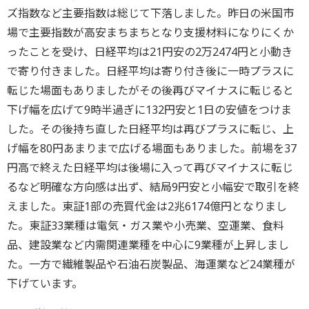
ズ指数など主要指数は総じて下落しました。昨日の米国市
場で主要指数が高安まちまちとなり支援材料になりにくか
ったことを受け、日経平均は21円安の2万2474円と小動き
で寄り付きました。日経平均は寄り付き後に一時プラスに
転じた場面もありましたがその後再びマイナスに転じると
下げ幅を広げて9時半過ぎに132円安と1日の安値をつけま
した。その後持ち直した日経平均は再びプラスに転じ、上
げ幅を80円あまりまで広げる場面もありました。前場を37
円高で終えた日経平均は後場に入って再びマイナスに転じ
るなど明確な方向感は出ず、結局9円安と小幅安で取引を終
えました。東証1部の売買代金は2兆6174億円となりまし
た。東証33業種は電気・ガス業や小売業、空運業、食料
品、建設業など内需関連業種を中心に9業種が上昇しまし
た。一方で繊維製品や石油石炭製品、海運業など24業種が
下げています。