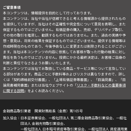
ご留意事項
本コンテンツは、情報提供を目的として行っております。
本コンテンツは、当社や当社が信頼できると考える情報源から提供されたもの
を提供していますが、当社はその正確性や完全性について意見を表明し、また
保証するものではございません。有価証券の購入、売却、デリバティブ取引、
その他の取引を推奨し、勧誘するものではありません。また、過去の実績や予
想・意見は、将来の結果を保証するものではございません。提供する情報等は
作成時現在のものであり、今後予告なしに変更または削除されることがござい
ます。当社は本コンテンツの内容に依拠してお客様が取った行動の結果に対し
責任を負うものではございません。投資にかかる最終決定は、お客様ご自身の
判断と責任でなさるようお願いいたします。
本コンテンツでは当社でお取扱している商品・サービス等について言及してい
る部分があります。商品ごとに手数料等およびリスクは異なりますので、詳し
くは「契約締結前交付書面」、「上場有価証券等書面」、「目論見書」、「目
論見書補完書面」または当社ウェブサイトの「
リスク・手数料などの重要事項
に関する説明
」をよくお読みください。
金融商品取引業者 関東財務局長（金商）第165号
日本証券業協会、一般社団法人 第二種金融商品取引業協会、一般社
団法人 金融先物取引業協会、
一般社団法人 日本暗号資産等取引業協会、一般社団法人 資産運用業