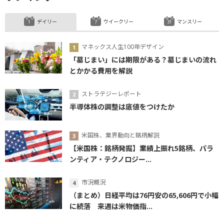
デイリー
ウイークリー
マンスリー
マネックス人生100年デザイン
「墓じまい」には期限がある？墓じまいの流れ
とかかる費用を解説
ストラテジーレポート
半導体株の調整は底値をつけたか
米国株、業界動向と銘柄解説
【米国株：銘柄発掘】業績上振れ5銘柄、パラ
ンティア・テクノロジー...
市況概況
（まとめ）日経平均は76円安の65,606円で小幅
に続落 来週は米物価指...