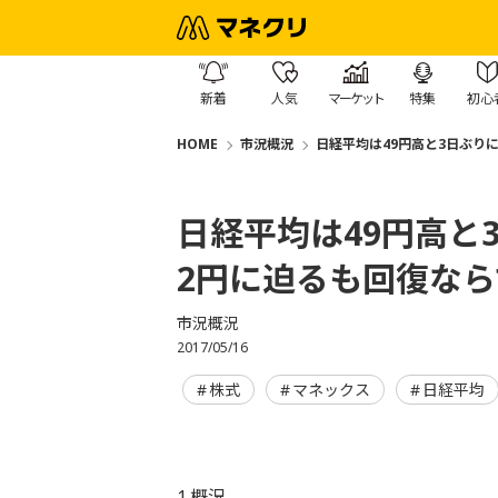
新着
人気
マーケット
特集
初心
HOME
市況概況
日経平均は49円高と3日ぶり
日経平均は49円高と
2円に迫るも回復なら
市況概況
2017/05/16
株式
マネックス
日経平均
1.概況