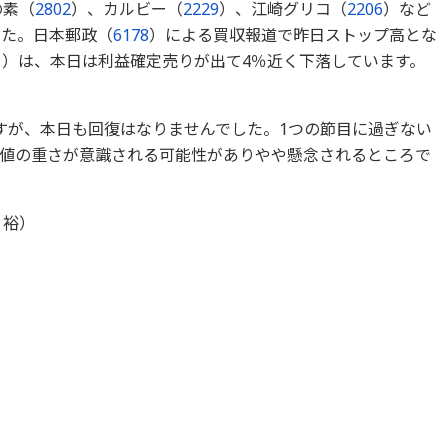
の素（
2802
）、カルビー（
2229
）、江崎グリコ（
2206
）など
した。日本郵政（
6178
）による買収報道で昨日ストップ高とな
1
）は、本日は利益確定売りが出て4％近く下落しています。
すが、本日も回復はなりませんでした。1つの節目に過ぎない
値の重さが意識される可能性がありやや懸念されるところで
 裕）