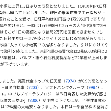
と小幅に上昇し3日ぶりの反発となりました。TOPIXやJPX日経
要指数は総じて上昇しました。昨日の米国市場で主要指数が上
振れたことを受け、日経平均は83円高の1万9953円で寄り付
を広げると、一時は1万9998円と2万円の大台回復まで2円
はそこが1日の高値となり結局2万円を回復できませんでし
た日経平均は一時7円安とマイナスに転じる場面がありまし
後場に入っても小幅高での推移となりました。引けにかけてや
で取引を終えました。東証1部の売買代金は2兆6603億円と2
33業種は、パルプ・紙や石油石炭製品など22業種が上昇しま
種が下げています。
しました。売買代金トップの任天堂（
7974
）が0.9％高となっ
、トヨタ自動車（
7203
）、ソフトバンクグループ（
9984
）、
ます。中でもブイ・テクノロジーは昨日発表した決算が好感さ
2位の三菱UFJ（
8306
）が小幅に下げたほか、半導体事業の
）は12％超の大幅安となりました。本日は一部食品株の堅調さ