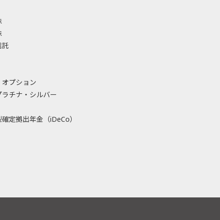
株
株
信託
・オプション
プラチナ・シルバー
確定拠出年金（iDeCo）