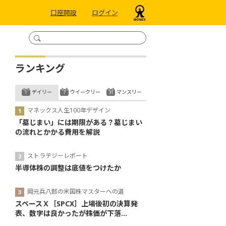
口座開設
ログイン
ランキング
デイリー
ウイークリー
マンスリー
マネックス人生100年デザイン
「墓じまい」には期限がある？墓じまい
の流れとかかる費用を解説
ストラテジーレポート
半導体株の調整は底値をつけたか
岡元兵八郎の米国株マスターへの道
スペースＸ［SPCX］上場後初の決算発
表、数字は良かったが株価が下落...