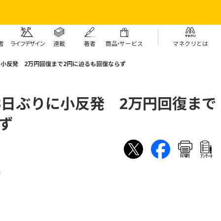
者
ライフデザイン
連載
著者
商
品・
サービス
マネクリとは
に小反発 2万円回復まで2円に迫るも回復ならず
3日ぶりに小反発 2万円回復まで
ず
印刷
ｱﾝｹｰﾄ