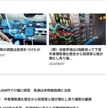
株の調整は底値をつけたか
（朝）米国市場は3指数揃って下落
中東情勢悪化懸念から投資家心理が
8/07
悪化し売り優...
2026/08/07
5,606円で小幅に続落 来週は米物価指標に注目
落 中東情勢悪化懸念から投資家心理が悪化し売り優勢の展開