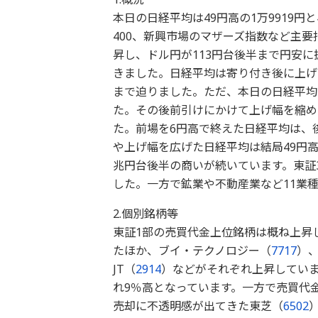
本日の日経平均は49円高の1万9919円
400、新興市場のマザーズ指数など主
昇し、ドル円が113円台後半まで円安に
きました。日経平均は寄り付き後に上げ幅
まで迫りました。ただ、本日の日経平均
た。その後前引けにかけて上げ幅を縮め
た。前場を6円高で終えた日経平均は、
や上げ幅を広げた日経平均は結局49円高
兆円台後半の商いが続いています。東証
した。一方で鉱業や不動産業など11業
2.個別銘柄等
東証1部の売買代金上位銘柄は概ね上昇
たほか、ブイ・テクノロジー（
7717
）
JT（
2914
）などがそれぞれ上昇してい
れ9％高となっています。一方で売買代金
売却に不透明感が出てきた東芝（
6502