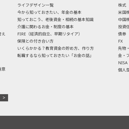
ライフデザイン一覧
株式
今から知っておきたい、年金の基本
米国
知っておこう、老後資金・相続の基本知識
中国
介護に関わるお金・制度の基本
投資
考え
FIRE（経済的自立、早期リタイア）
債券
保険との付き合い方
FX
いくらかかる？教育資金の貯め方、作り方
先物
転職するなら知っておきたい「お金の話」
金・
NISA
極意
個人型