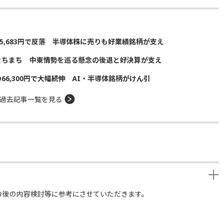
5,683円で反落 半導体株に売りも好業績銘柄が支え
まちまち 中東情勢を巡る懸念の後退と好決算が支え
の66,300円で大幅続伸 AI・半導体銘柄がけん引
過去記事一覧を見る
今後の内容検討等に参考にさせていただきます。