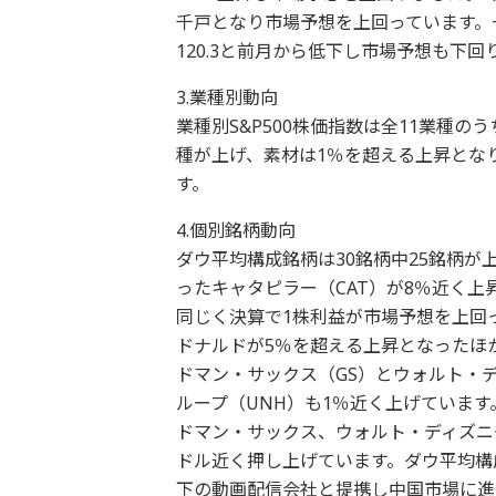
千戸となり市場予想を上回っています。
120.3と前月から低下し市場予想も下回
3.業種別動向
業種別S&P500株価指数は全11業種
種が上げ、素材は1％を超える上昇とな
す。
4.個別銘柄動向
ダウ平均構成銘柄は30銘柄中25銘柄
ったキャタピラー（CAT）が8％近く
同じく決算で1株利益が市場予想を上回
ドナルドが5％を超える上昇となったほ
ドマン・サックス（GS）とウォルト・デ
ループ（UNH）も1％近く上げていま
ドマン・サックス、ウォルト・ディズニ
ドル近く押し上げています。ダウ平均構
下の動画配信会社と提携し中国市場に進