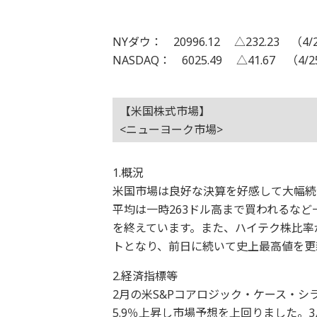
NYダウ： 20996.12 △232.23 （4/
NASDAQ： 6025.49 △41.67 （4/
【米国株式市場】
<ニューヨーク市場>
1.概況
米国市場は良好な決算を好感して大幅続
平均は一時263ドル高まで買われるなど一
を終えています。また、ハイテク株比率が
トとなり、前日に続いて史上最高値を更新
2.経済指標等
2月の米S&Pコアロジック・ケース・シ
5.9％上昇し市場予想を上回りました。3