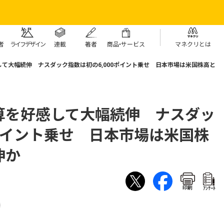
者
ライフデザイン
連載
著者
商
品・
サービス
マネクリとは
て大幅続伸 ナスダック指数は初の6,000ポイント乗せ 日本市場は米国株高と
算を好感して大幅続伸 ナスダッ
0ポイント乗せ 日本市場は米国株
伸か
印刷
ｱﾝｹｰﾄ