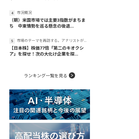
市況概況
（朝）米国市場では主要3指数がまちま
ち 中東情勢を巡る懸念の後退...
市場のテーマを再訪する。アナリストが読み解くテーマの本質
【日本株】株価77倍「第二のキオクシ
ア」を探せ！次の大化け企業を探...
ランキング一覧を見る