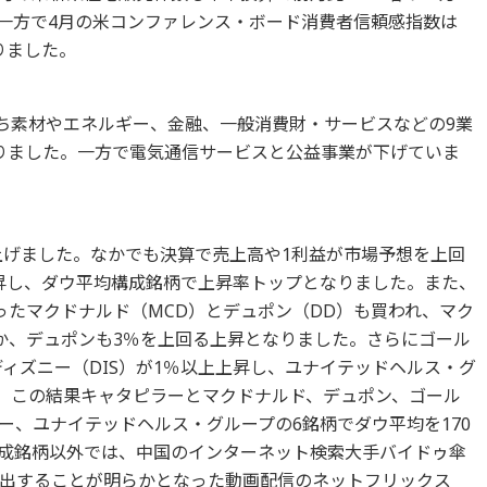
一方で4月の米コンファレンス・ボード消費者信頼感指数は
りました。
のうち素材やエネルギー、金融、一般消費財・サービスなどの9業
りました。一方で電気通信サービスと公益事業が下げていま
が上げました。なかでも決算で売上高や1利益が市場予想を上回
上昇し、ダウ平均構成銘柄で上昇率トップとなりました。また、
ったマクドナルド（MCD）とデュポン（DD）も買われ、マク
か、デュポンも3％を上回る上昇となりました。さらにゴール
ィズニー（DIS）が1％以上上昇し、ユナイテッドヘルス・グ
す。この結果キャタピラーとマクドナルド、デュポン、ゴール
ー、ユナイテッドヘルス・グループの6銘柄でダウ平均を170
成銘柄以外では、中国のインターネット検索大手バイドゥ傘
出することが明らかとなった動画配信のネットフリックス