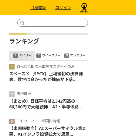
口座開設
ログイン
ランキング
デイリー
ウイークリー
マンスリー
岡元兵八郎の米国株マスターへの道
スペースＸ［SPCX］上場後初の決算発
表、数字は良かったが株価が下落...
市況概況
（まとめ）日経平均は2,342円高の
66,300円で大幅続伸 AI・半導体銘...
モトリーフール米国株情報
【米国株動向】AIスーパーサイクル第2
幕、AIインフラ投資拡大で恩恵...