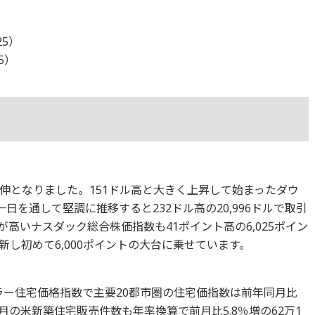
25）
25）
伸となりました。151ドル高と大きく上昇して始まったダウ
日を通して堅調に推移すると232ドル高の20,996ドルで取引
高いナスダック総合株価指数も41ポイント高の6,025ポイン
し初めて6,000ポイントの大台に乗せています。
ラー住宅価格指数で主要20都市圏の住宅価指数は前年同月比
月の米新築住宅販売件数も年率換算で前月比5.8％増の62万1