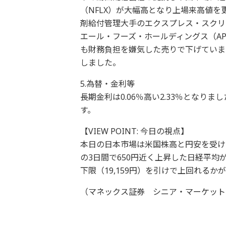
（NFLX）が大幅高となり上場来高値
剤給付管理大手のエクスプレス・スクリ
エール・フーズ・ホールディングス（AP
も財務負担を嫌気した売りで下げていま
しました。
5.為替・金利等
長期金利は0.06％高い2.33％となり
す。
【VIEW POINT: 今日の視点】
本日の日本市場は米国株高と円安を受け
の3日間で650円近く上昇した日経平
下限（19,159円）を引けで上回れる
（マネックス証券 シニア・マーケットア