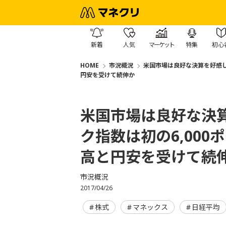
新着
人気
マーケット
特集
初心
HOME
市況概況
米国市場は良好な決算を好感し
円安を受けて続伸か
米国市場は良好な決
ク指数は初の6,00
高と円安を受けて続
市況概況
2017/04/26
株式
マネックス
日経平均