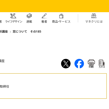
者
ライフデザイン
連載
著者
商
品・
サービス
マネクリとは
析講座
窓について その185
5
講座
印刷
ｱﾝｹｰﾄ
表取締役