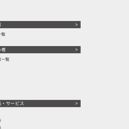
者
一覧
心者
者一覧
品・サービス
株
株