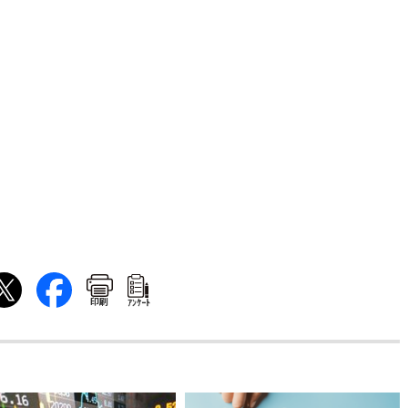
印刷
ｱﾝｹｰﾄ