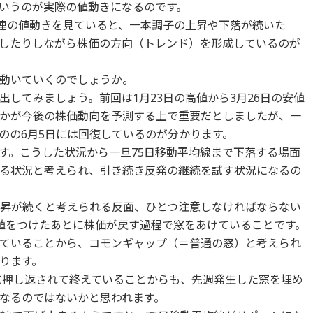
いうのが実際の値動きになるのです。
一連の値動きを見ていると、一本調子の上昇や下落が続いた
したりしながら株価の方向（トレンド）を形成しているのが
動いていくのでしょうか。
してみましょう。前回は1月23日の高値から3月26日の安値
かが今後の株価動向を予測する上で重要だとしましたが、一
のの6月5日には回復しているのが分かります。
す。こうした状況から一旦75日移動平均線まで下落する場面
る状況と考えられ、引き続き反発の継続を試す状況になるの
上昇が続くと考えられる反面、ひとつ注意しなければならない
安値をつけたあとに株価が戻す過程で窓をあけていることです。
ていることから、コモンギャップ（＝普通の窓）と考えられ
ります。
線に押し返されて終えていることからも、先週発生した窓を埋め
なるのではないかと思われます。