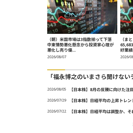
（朝）米国市場は3指数揃って下落
（まと
中東情勢悪化懸念から投資家心理が
65,
悪化し売り優...
好業績
2026/08/07
2026/0
「福永博之のいまさら聞けない
2026/08/05
【日本株】8月の反騰に向けた注
2026/07/29
【日本株】日経平均の上昇トレン
2026/07/22
【日本株】日経平均は調整か、そ