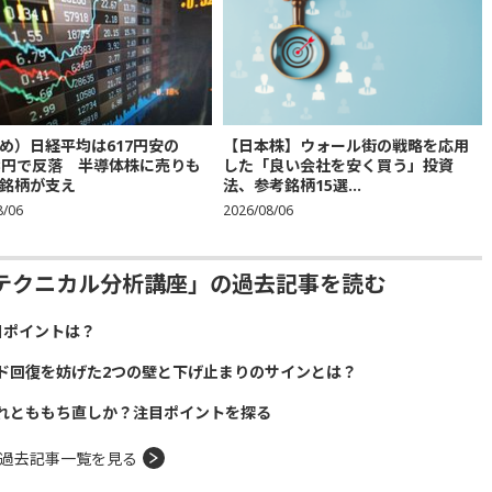
め）日経平均は617円安の
【日本株】ウォール街の戦略を応用
683円で反落 半導体株に売りも
した「良い会社を安く買う」投資
銘柄が支え
法、参考銘柄15選...
8/06
2026/08/06
テクニカル分析講座」の過去記事を読む
目ポイントは？
ド回復を妨げた2つの壁と下げ止まりのサインとは？
れとももち直しか？注目ポイントを探る
過去記事一覧を見る