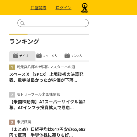
口座開設
ログイン
ランキング
デイリー
ウイークリー
マンスリー
岡元兵八郎の米国株マスターへの道
スペースＸ［SPCX］上場後初の決算発
表、数字は良かったが株価が下落...
モトリーフール米国株情報
【米国株動向】AIスーパーサイクル第2
幕、AIインフラ投資拡大で恩恵...
市況概況
（まとめ）日経平均は617円安の65,683
円で反落 半導体株に売りも好...