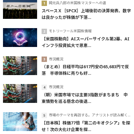
岡元兵八郎の米国株マスターへの道
スペースＸ［SPCX］上場後初の決算発表、数字
は良かったが株価が下落...
モトリーフール米国株情報
【米国株動向】AIスーパーサイクル第2幕、AI
インフラ投資拡大で恩恵...
市況概況
（まとめ）日経平均は617円安の65,683円で反
落 半導体株に売りも好...
市況概況
（朝）米国市場では主要3指数がまちまち 中
東情勢を巡る懸念の後退...
市場のテーマを再訪する。アナリストが読み解くテーマの本質
【日本株】株価77倍「第二のキオクシア」を探
せ！次の大化け企業を探...