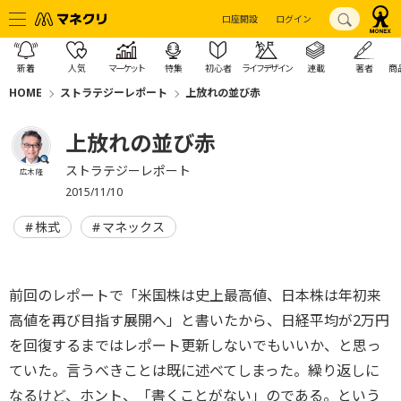
口座開設
ログイン
新着
人気
マーケット
特集
初心者
ライフデザイン
連載
著者
商
HOME
ストラテジーレポート
上放れの並び赤
上放れの並び赤
ストラテジーレポート
広木 隆
2015/11/10
株式
マネックス
前回のレポートで「米国株は史上最高値、日本株は年初来
高値を再び目指す展開へ」と書いたから、日経平均が2万円
を回復するまではレポート更新しないでもいいか、と思っ
ていた。言うべきことは既に述べてしまった。繰り返しに
なるけど、ホント、「書くことがない」のである。という