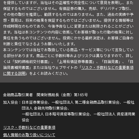
を提供していますが、当社はその正確性や完全性について意見を表明し、また
保証するものではございません。有価証券の購入、売却、デリバティブ取引、
その他の取引を推奨し、勧誘するものではありません。また、過去の実績や予
想・意見は、将来の結果を保証するものではございません。提供する情報等は
作成時現在のものであり、今後予告なしに変更または削除されることがござい
ます。当社は本コンテンツの内容に依拠してお客様が取った行動の結果に対し
責任を負うものではございません。投資にかかる最終決定は、お客様ご自身の
判断と責任でなさるようお願いいたします。
本コンテンツでは当社でお取扱している商品・サービス等について言及してい
る部分があります。商品ごとに手数料等およびリスクは異なりますので、詳し
くは「契約締結前交付書面」、「上場有価証券等書面」、「目論見書」、「目
論見書補完書面」または当社ウェブサイトの「
リスク・手数料などの重要事項
に関する説明
」をよくお読みください。
金融商品取引業者 関東財務局長（金商）第165号
日本証券業協会、一般社団法人 第二種金融商品取引業協会、一般社
団法人 金融先物取引業協会、
一般社団法人 日本暗号資産等取引業協会、一般社団法人 資産運用業
協会
リスク・手数料などの重要事項
個人情報のお取り扱いについて