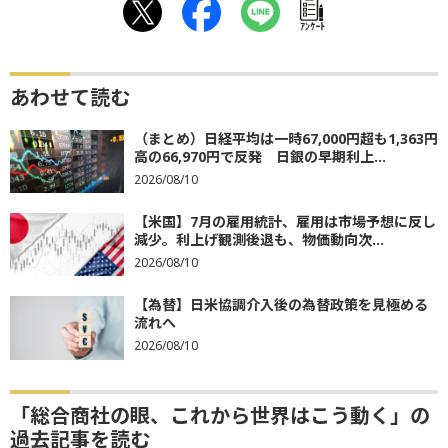
ｱﾝｹｰﾄ
あわせて読む
（まとめ）日経平均は一時67,000円超も1,363円
高の66,970円で反発 日銀の早期利上...
2026/08/10
【米国】7月の雇用統計、雇用は市場予想に反し
減少。利上げ観測後退も、物価動向次...
2026/08/10
【為替】日米協調介入後の為替政策を見極める
流れへ
2026/08/10
「総合商社の眼、これから世界はこう動く」の
過去記事を読む