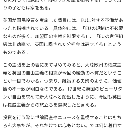
りの子どもは家を出る。
英国が国民投票を実施した背景には、EUに対する不満があ
ったと指摘されている。具体的には、「EUの規制は不必要
なものが多く、加盟国の主権を制限する」、「EUの官僚組
織は非効率で、英国に課された分担金は高すぎる」という
ものである。
この主張を上の表にあてはめてみると、大陸欧州の権威主
義と英国の自由主義の相克が今回の騒動の本質だというこ
とが一目でわかる。つまり、離婚する夫婦のように、価値
観の不一致が明白なのである。17世紀に英国のピューリタ
ンが自由を求めて新大陸へと船出したように、今回も英国
は権威主義からの旅立ちを選択したと言える。
投資を行う際に世論調査やニュースを重視することはもち
ろん大事だが、それだけでは心もとない。では何に着目す