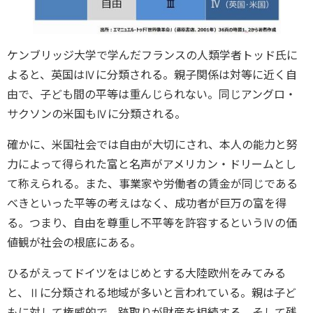
ケンブリッジ大学で学んだフランスの人類学者トッド氏に
よると、英国はⅣに分類される。親子関係は対等に近く自
由で、子ども間の平等は重んじられない。同じアングロ・
サクソンの米国もⅣに分類される。
確かに、米国社会では自由が大切にされ、本人の能力と努
力によって得られた富と名声がアメリカン・ドリームとし
て称えられる。また、事業家や労働者の賃金が同じである
べきといった平等の考えはなく、成功者が巨万の富を得
る。つまり、自由を尊重し不平等を許容するというⅣの価
値観が社会の根底にある。
ひるがえってドイツをはじめとする大陸欧州をみてみる
と、Ⅱに分類される地域が多いと言われている。親は子ど
もに対して権威的で、跡取りが財産を相続する。そして残