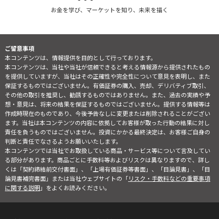
お金を学び、マーケットを知り、未来を描く
ご留意事項
本コンテンツは、情報提供を目的として行っております。
本コンテンツは、当社や当社が信頼できると考える情報源から提供されたもの
を提供していますが、当社はその正確性や完全性について意見を表明し、また
保証するものではございません。有価証券の購入、売却、デリバティブ取引、
その他の取引を推奨し、勧誘するものではありません。また、過去の実績や予
想・意見は、将来の結果を保証するものではございません。提供する情報等は
作成時現在のものであり、今後予告なしに変更または削除されることがござい
ます。当社は本コンテンツの内容に依拠してお客様が取った行動の結果に対し
責任を負うものではございません。投資にかかる最終決定は、お客様ご自身の
判断と責任でなさるようお願いいたします。
本コンテンツでは当社でお取扱している商品・サービス等について言及してい
る部分があります。商品ごとに手数料等およびリスクは異なりますので、詳し
くは「契約締結前交付書面」、「上場有価証券等書面」、「目論見書」、「目
論見書補完書面」または当社ウェブサイトの「
リスク・手数料などの重要事項
に関する説明
」をよくお読みください。