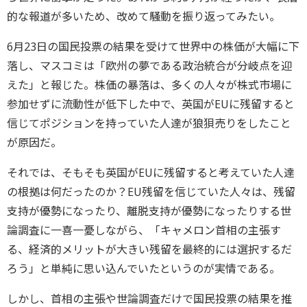
的な報道が多いため、改めて騒動を振り返ってみたい。
6月23日の国民投票の結果を受けて世界中の株価が大幅に下
落し、マスコミは「欧州の夢である政治統合が分岐点を迎
えた」と報じた。株価の暴落は、多くの人々が株式市場に
参加せずに流動性が低下した中で、英国がEUに残留すると
信じてポジションを持っていた人達が狼狽売りをしたこと
が原因だ。
それでは、そもそも英国がEUに残留すると考えていた人達
の根拠は何だったのか？EU残留を信じていた人々は、残留
支持が優勢になったり、離脱支持が優勢になったりする世
論調査に一喜一憂しながら、「キャメロン首相の主張す
る、経済的メリットが大きい残留を最終的には選択するだ
ろう」と単純に思い込んでいたというのが実情である。
しかし、首相の主張や世論調査だけで国民投票の結果を推