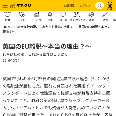
口座開設
ログイン
新着
人気
マーケット
特集
初心者
ライフデザイン
連載
著者
商
HOME
総合商社の眼、これから世界はこう動く
英国のEU離脱～本当の
理由？～
英国のEU離脱～本当の理由？～
総合商社の眼、これから世界はこう動く
2016/10/04
英国で行われた6月23日の国民投票で欧州連合（EU）から
の離脱派が勝利した。直前に発表された英紙イブニング・
スタンダードによる世論調査で残留支持が離脱支持を上回
っていたこと、政府公認の賭け屋であるブックメーカー最
大手ウィリアム・ヒルでも残留が大勢を占めていたことか
ら世界に衝撃が走った。あれから約3ヶ月が経ったが、表層