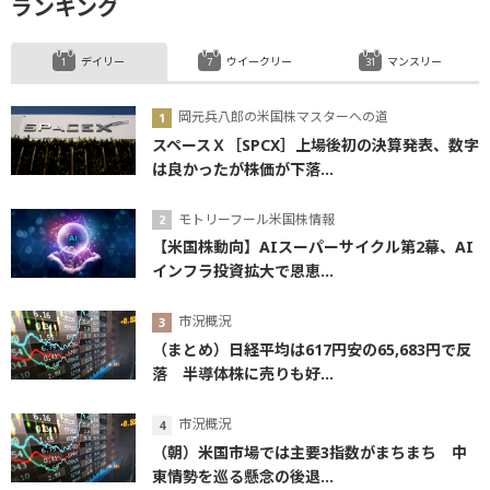
ランキング
デイリー
ウイークリー
マンスリー
岡元兵八郎の米国株マスターへの道
スペースＸ［SPCX］上場後初の決算発表、数字
は良かったが株価が下落...
モトリーフール米国株情報
【米国株動向】AIスーパーサイクル第2幕、AI
インフラ投資拡大で恩恵...
市況概況
（まとめ）日経平均は617円安の65,683円で反
落 半導体株に売りも好...
市況概況
（朝）米国市場では主要3指数がまちまち 中
東情勢を巡る懸念の後退...