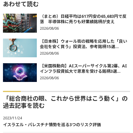
あわせて読む
（まとめ）日経平均は617円安の65,683円で反
落 半導体株に売りも好業績銘柄が支え
2026/08/06
【日本株】ウォール街の戦略を応用した「良い
会社を安く買う」投資法、参考銘柄15選...
2026/08/06
【米国株動向】AIスーパーサイクル第2幕、AI
インフラ投資拡大で恩恵を受ける銘柄3選...
2026/08/06
「総合商社の眼、これから世界はこう動く」の
過去記事を読む
2023/11/24
イスラエル・パレスチナ情勢を巡る3つのリスク評価