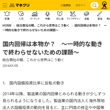
口座開設
ログイン
新着
人気
マーケット
特集
初心者
ライフデザイン
連載
著者
商
HOME
総合商社の眼、これから世界はこう動く
国内回帰は本物か？ ～
一時的な動きで終わらせないための課題～
国内回帰は本物か？ ～一時的な動き
で終わらせないための課題～
総合商社の眼、これから世界はこう動く
2016/01/05
1. 国内設備投資比率に反転の動き
2014年以降、製造業の国内回帰とみられる動きが少しずつ
見られるようになりました。製造業の国内法人と海外現地
法人の設備投資の動向を見ると、主に円高の修正や中国等