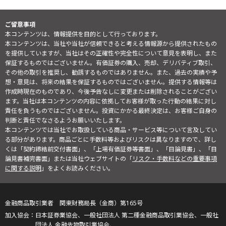
ご留意事項
本コンテンツは、情報提供を目的として行っております。
本コンテンツは、当社や当社が信頼できると考える情報源から提供されたもの
を提供していますが、当社はその正確性や完全性について意見を表明し、また
保証するものではございません。有価証券の購入、売却、デリバティブ取引、
その他の取引を推奨し、勧誘するものではありません。また、過去の実績や予
想・意見は、将来の結果を保証するものではございません。提供する情報等は
作成時現在のものであり、今後予告なしに変更または削除されることがござい
ます。当社は本コンテンツの内容に依拠してお客様が取った行動の結果に対し
責任を負うものではございません。投資にかかる最終決定は、お客様ご自身の
判断と責任でなさるようお願いいたします。
本コンテンツでは当社でお取扱している商品・サービス等について言及してい
る部分があります。商品ごとに手数料等およびリスクは異なりますので、詳し
くは「契約締結前交付書面」、「上場有価証券等書面」、「目論見書」、「目
論見書補完書面」または当社ウェブサイトの「
リスク・手数料などの重要事項
に関する説明
」をよくお読みください。
金融商品取引業者 関東財務局長（金商）第165号
日本証券業協会、一般社団法人 第二種金融商品取引業協会、一般社
団法人 金融先物取引業協会、