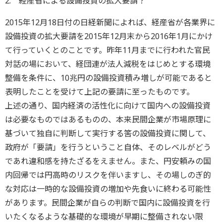
2. 経産省による設備投資の拡大要請？
2015年12月18日付の日経新聞によれば、経産省が各業界に
設備投資の拡大要請を2015年12月末から2016年1月にかけ
て行っていくとのことです。昨年11月までに行われた官民
対話の場において、経団連が法人減税をはじめとする環境
整備を条件に、10兆円の設備投資積み増しが可能であると
表明したことを受けて上記の要請に至ったものです。
上述の通り、国内経済の活性化に向けて国内への設備投資
は必要なものではあるものの、本来民間企業が市場原理に
基づいて独自に判断して実行する筈の設備投資に関して、
政府が「要請」を行うということ自体、そのレベルがどう
であれ違和感を持たざるをえません。また、円安頼みの国
内回帰では円高時のリスクを伴いますし、その場しのぎ的
な対応は一時的な設備投資の増加や先食いに終わる可能性
があります。民間企業が自らの判断で国内に設備投資を行
いたくなるような基礎的な環境が早期に整備されない限