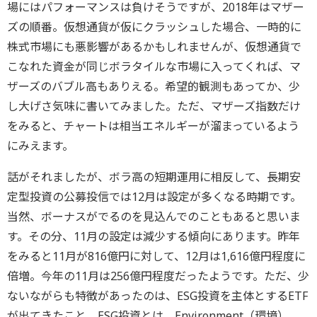
場にはパフォーマンスは負けそうですが、2018年はマザー
ズの順番。仮想通貨が仮にクラッシュした場合、一時的に
株式市場にも悪影響があるかもしれませんが、仮想通貨で
こなれた資金が同じボラタイルな市場に入ってくれば、マ
ザーズのバブル高もありえる。希望的観測もあってか、少
し大げさ気味に書いてみました。ただ、マザーズ指数だけ
をみると、チャートは相当エネルギーが溜まっているよう
にみえます。
話がそれましたが、ボラ高の短期運用に相反して、長期安
定型投資の公募投信では12月は設定が多くなる時期です。
当然、ボーナスがでるのを見込んでのこともあると思いま
す。その分、11月の設定は減少する傾向にあります。昨年
をみると11月が816億円に対して、12月は1,616億円程度に
倍増。今年の11月は256億円程度だったようです。ただ、少
ないながらも特徴があったのは、ESG投資を主体とするETF
が出てきたこと。ESG投資とは、Environment（環境）、