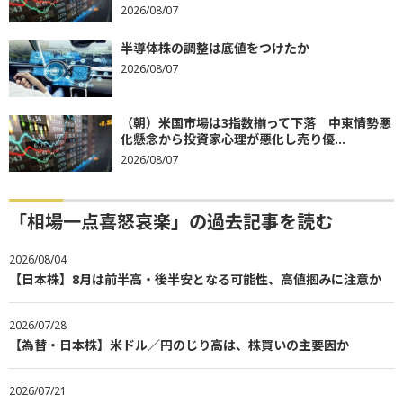
2026/08/07
半導体株の調整は底値をつけたか
2026/08/07
（朝）米国市場は3指数揃って下落 中東情勢悪
化懸念から投資家心理が悪化し売り優...
2026/08/07
「相場一点喜怒哀楽」の過去記事を読む
2026/08/04
【日本株】8月は前半高・後半安となる可能性、高値掴みに注意か
2026/07/28
【為替・日本株】米ドル／円のじり高は、株買いの主要因か
2026/07/21