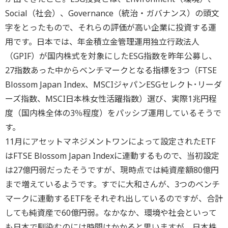
Social（社会）、Governance（統治・ガバナンス）の頭文
字をとったもので、それらの評価が高い企業に投資する運
用です。日本では、年金積立金管理運用独立行政法人
（GPIF）が国内株式を対象にしたESG指数を昨年公募し、
27指数あった中からベンチマークとなる指標を3つ（FTSE
Blossom Japan Index、MSCIジャパンESGセレクト･リーダ
ーズ指数、MSCI日本株女性活躍指数）選び、実際1兆円程
度（国内株全体の3％程度）をパッシブ運用しているそうで
す。
11月にアセットマネジメントワンによって設定されたETF
はFTSE Blossom Japan Indexに連動するもので、当初設定
は27億円弱だったそうですが、現時点では純資産額80億円
まで増えているようです。すでに大和さんが、3つのベンチ
マークに連動するETFをそれぞれ出しているのですが、合計
しても純資産で60億円弱。なかなか、環境や社会といって
も日本で馴染むのには時間はかかると思いますが、日本株