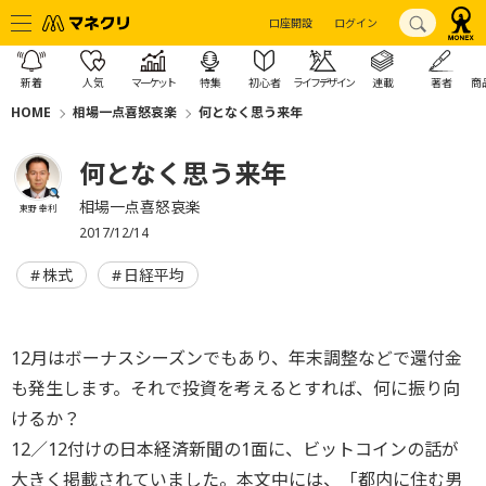
口座開設
ログイン
新着
人気
マーケット
特集
初心者
ライフデザイン
連載
著者
商
HOME
相場一点喜怒哀楽
何となく思う来年
何となく思う来年
相場一点喜怒哀楽
東野 幸利
2017/12/14
株式
日経平均
12月はボーナスシーズンでもあり、年末調整などで還付金
も発生します。それで投資を考えるとすれば、何に振り向
けるか？
12／12付けの日本経済新聞の1面に、ビットコインの話が
大きく掲載されていました。本文中には、「都内に住む男