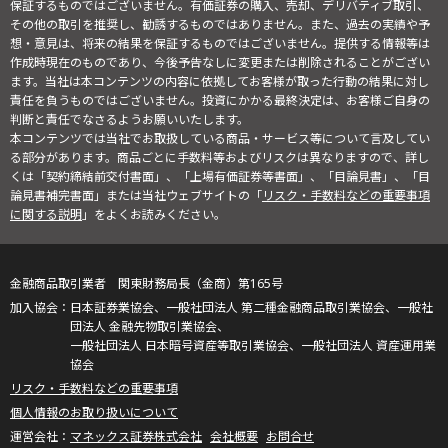
保証するものではございません。有価証券の購入、売却、デリバティブ取引、
その他の取引を推奨し、勧誘するものではありません。また、過去の実績や予
想・意見は、将来の結果を保証するものではございません。提供する情報等は
作成時現在のものであり、今後予告なしに変更または削除されることがござい
ます。当社は本コンテンツの内容に依拠してお客様が取った行動の結果に対し
責任を負うものではございません。投資にかかる最終決定は、お客様ご自身の
判断と責任でなさるようお願いいたします。
本コンテンツでは当社でお取扱している商品・サービス等について言及してい
る部分があります。商品ごとに手数料等およびリスクは異なりますので、詳し
くは「契約締結前交付書面」、「上場有価証券等書面」、「目論見書」、「目
論見書補完書面」または当社ウェブサイトの「
リスク・手数料などの重要事項
に関する説明
」をよくお読みください。
金融商品取引業者 関東財務局長（金商）第165号
日本証券業協会、一般社団法人 第二種金融商品取引業協会、一般社
団法人 金融先物取引業協会、
一般社団法人 日本暗号資産等取引業協会、一般社団法人 資産運用業
協会
リスク・手数料などの重要事項
個人情報のお取り扱いについて
マネックス証券株式会社
会社概要
お問合せ