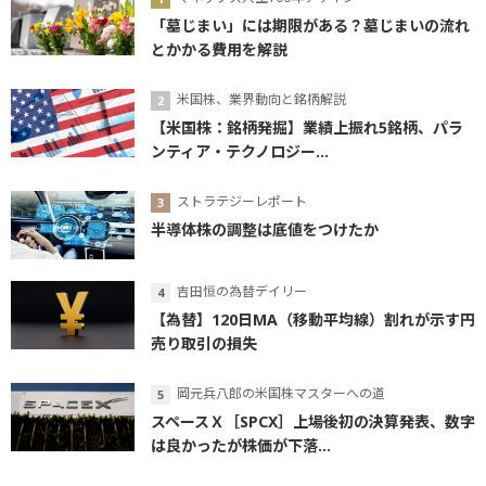
「墓じまい」には期限がある？墓じまいの流れ
とかかる費用を解説
米国株、業界動向と銘柄解説
【米国株：銘柄発掘】業績上振れ5銘柄、パラ
ンティア・テクノロジー...
ストラテジーレポート
半導体株の調整は底値をつけたか
吉田恒の為替デイリー
【為替】120日MA（移動平均線）割れが示す円
売り取引の損失
岡元兵八郎の米国株マスターへの道
スペースＸ［SPCX］上場後初の決算発表、数字
は良かったが株価が下落...