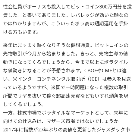
性会社員がボーナスも投入してビットコイン800万円分を投
資した」と書いてありました。レバレッジが効いた額なの
かはわかりませんが、こういったボラ高の短期運用を手掛
ける方もいます。
来年はますます熱くなりそうな仮想通貨。ビットコインの
先物取引が今月から始まりました。きっと、先物主導の値
動きになってくるでしょうから、今まで以上にボラタイル
な値動きになることが予想されます。CBOEやCMEとは違
い、米インターコンチネンタル取引所（ICE）は参入を見送
っているようですが、米国で一時問題になった複数の取引
所間でサヤを抜いて稼ぐ超高速売買などもいずれ頭角を現
してくるでしょう。
一方、株式市場でボラタイルなマーケットとして、来年に
向けての仕込みは、マザーズ市場ではないでしょうか。
2017年に指数が27年ぶりの高値を更新したジャスダック市