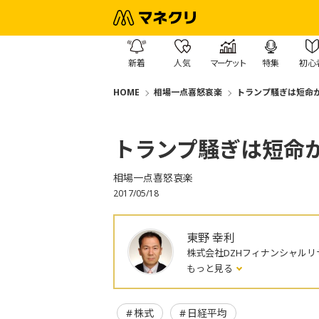
新着
人気
マーケット
特集
初心
HOME
相場一点喜怒哀楽
トランプ騒ぎは短命
トランプ騒ぎは短命
相場一点喜怒哀楽
2017/05/18
東野 幸利
株式会社DZHフィナンシャルリ
もっと見る
株式
日経平均