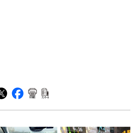
印刷
ｱﾝｹｰﾄ