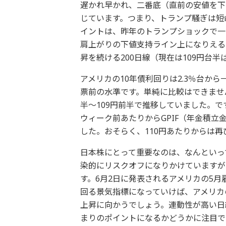
遅かれ早かれ、二番底（直前の安値を下
じています。つまり、トランプ騒ぎは短
イントは、昨年のトランプショックで一時的
肩上がりの下値支持ライン上になりえる
昇を続ける200日線（現在は109円台
アメリカの10年債利回りは2.3％台から
票前の水準です。単純に比較はできません
半～109円前半で推移していました。
ウィーク前あたりからGPIF（年金積
した。おそらく、110円あたりからは
日本株にとって重要なのは、なんといっ
染的にリスクオフになりかけていますが
す。6月2日に発表されるアメリカの5
回る景気指標になっていけば、アメリカ
上昇に向かうでしょう。連動性が高い日
まりのポイントになるかどうかに注目で