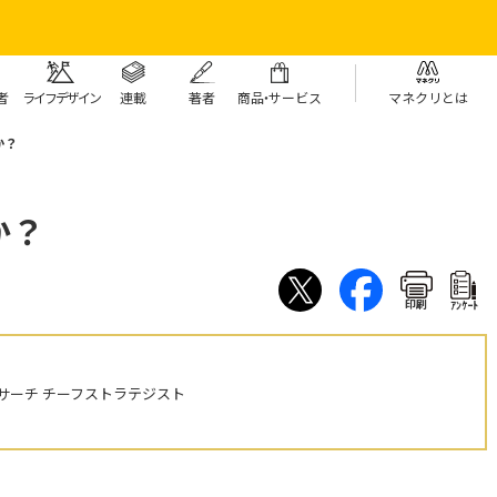
者
ライフデザイン
連載
著者
商
品・
サービス
マネクリとは
か？
か？
印刷
ｱﾝｹｰﾄ
サーチ チーフストラテジスト