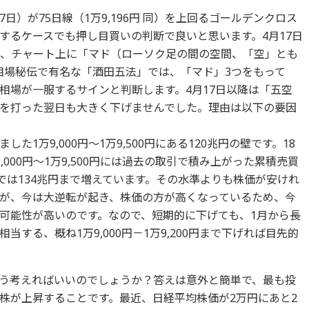
17日）が75日線（1万9,196円 同）を上回るゴールデンクロス
するケースでも押し目買いの判断で良いと思います。4月17日
では、チャート上に「マド（ローソク足の間の空間、「空」とも
相場秘伝で有名な「酒田五法」では、「マド」3つをもって
相場が一服するサインと判断します。4月17日以降は「五空
を打った翌日も大きく下げませんでした。理由は以下の要因
1万9,000円～1万9,500円にある120兆円の壁です。18
000円～1万9,500円には過去の取引で積み上がった累積売買
在では134兆円まで増えています。その水準よりも株価が安けれ
が、今は大逆転が起き、株価の方が高くなっているため、今
可能性が高いのです。なので、短期的に下げても、1月から長
する、概ね1万9,000円－1万9,200円まで下げれば目先的
う考えればいいのでしょうか？答えは意外と簡単で、最も投
株が上昇することです。最近、日経平均株価が2万円にあと2