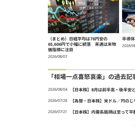
（まとめ）日経平均は76円安の
半導体
65,606円で小幅に続落 来週は米物
2026/0
価指標に注目
2026/08/07
「相場一点喜怒哀楽」の過去記
2026/08/04
【日本株】8月は前半高・後半安
2026/07/28
【為替・日本株】米ドル／円のじ
2026/07/21
【日本株】内需系銘柄は至って平