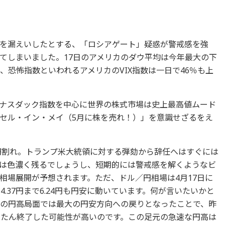
を漏えいしたとする、「ロシアゲート」疑惑が警戒感を強
てしまいました。17日のアメリカのダウ平均は今年最大の下
、恐怖指数といわれるアメリカのVIX指数は一日で46％も上
ナスダック指数を中心に世界の株式市場は史上最高値ムード
セル・イン・メイ（5月に株を売れ！）」を意識せざるをえ
1円割れ。トランプ米大統領に対する弾劾から辞任へはすぐには
は色濃く残るでしょうし、短期的には警戒感を解くようなビ
相場展開が予想されます。ただ、ドル／円相場は4月17日に
14.37円まで6.24円も円安に動いています。何が言いたいかと
円からの円高局面では最大の円安方向への戻りとなったことで、昨
ったん終了した可能性が高いのです。この足元の急速な円高は