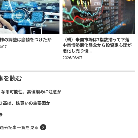
株の調整は底値をつけたか
（朝）米国市場は3指数揃って下落
中東情勢悪化懸念から投資家心理が
8/07
悪化し売り優...
2026/08/07
事を読む
となる可能性、高値掴みに注意か
り高は、株買いの主要因か
静
過去記事一覧を見る