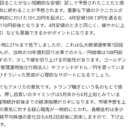
回ることがない短期的な安値）試しで予想されたことだと感
命に終わることが予想されます。重要な下値のテクニカルポ
に付けた101.20円を起点に、4月安値108.13円を通る右
110円前後となります。4月安値のときと同じく、緩やかに上
半ば）なども意識できるかがポイントになります。
一時2.21％まで低下しましたが、これは仏大統領選挙第1回投
が、当時の10年債利回り水準でのドル／円相場は108円前
ですので、少し下値を切り上げる可能性があります。ゴールデン
立金管理運用独立行政法人）やファンドがドル／円を買っていま
再びそういった思惑が心理的なサポートになるでしょう。
てもアメリカの景気です。トランプ騒ぎという名のもとで感
、押し目買いのタイミングは5月末から6月上旬とみていま
月雇用統計前後までの経済指標がカギになります。市場予想を上
の景気に対する疑心暗鬼が一時的にとかれ、長期金利は多少
経平均株価の変化日も6月2日前後に到来しますので、下げ止
す。