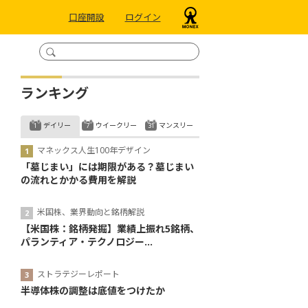
口座開設
ログイン
ランキング
デイリー
ウイークリー
マンスリー
マネックス人生100年デザイン
「墓じまい」には期限がある？墓じまい
の流れとかかる費用を解説
米国株、業界動向と銘柄解説
【米国株：銘柄発掘】業績上振れ5銘柄、
パランティア・テクノロジー...
ストラテジーレポート
半導体株の調整は底値をつけたか