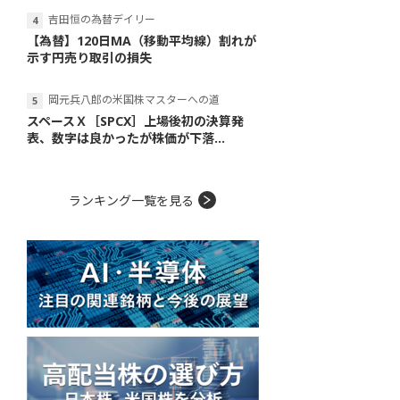
吉田恒の為替デイリー
【為替】120日MA（移動平均線）割れが
示す円売り取引の損失
岡元兵八郎の米国株マスターへの道
スペースＸ［SPCX］上場後初の決算発
表、数字は良かったが株価が下落...
ランキング一覧を見る