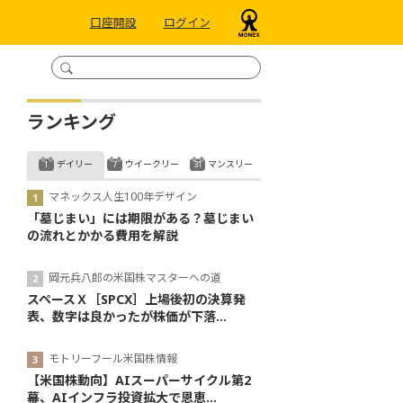
口座開設
ログイン
ランキング
デイリー
ウイークリー
マンスリー
マネックス人生100年デザイン
「墓じまい」には期限がある？墓じまい
の流れとかかる費用を解説
岡元兵八郎の米国株マスターへの道
スペースＸ［SPCX］上場後初の決算発
表、数字は良かったが株価が下落...
モトリーフール米国株情報
【米国株動向】AIスーパーサイクル第2
幕、AIインフラ投資拡大で恩恵...