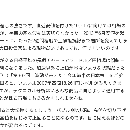
返しの強さです。直近安値を付けた10／17に向けては相場の
が、長期の基本波動は裏切らなかった。2013年6月安値を起
ートに、たった2週間程度で上値抵抗線まで居所を変えてしま
大口投資家による現物買いであっても、何でもいいのです。
がある日経平均の長期チャートです。ドル／円相場は傾斜三
開になりました。加速以外に上値余地ないような状態だった
形（「第303回 波動がみえた！今年前半の日本株」をご参
と、いよいよ2007年高値18,261円レベルがみえてきま
すが、テクニカル分析はいろんな商品に同じように通用する
とが株式市場にもあるかもしれませんね。
上回ると大転換するでしょう。バブル崩壊以降、高値を切り下げ
高値をはじめて上回ることになるのです。目に見えるほどの
かが変わるはずです。