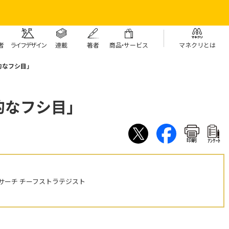
者
ライフデザイン
連載
著者
商
品・
サービス
マネクリとは
的なフシ目」
史的なフシ目」
印刷
ｱﾝｹｰﾄ
サーチ チーフストラテジスト