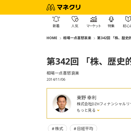
新着
人気
マーケット
特集
初心
HOME
相場一点喜怒哀楽
第342回 「株、歴史
第342回 「株、歴
相場一点喜怒哀楽
2014/11/06
東野 幸利
株式会社DZHフィナンシャルリ
もっと見る
株式
日経平均