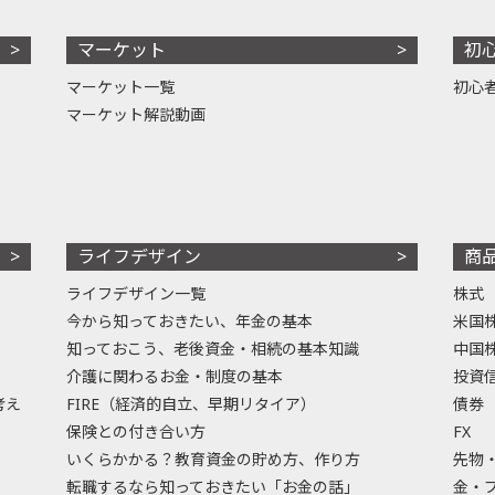
マーケット
初
マーケット一覧
初心
マーケット解説動画
ライフデザイン
商
ライフデザイン一覧
株式
今から知っておきたい、年金の基本
米国
知っておこう、老後資金・相続の基本知識
中国
介護に関わるお金・制度の基本
投資
考え
FIRE（経済的自立、早期リタイア）
債券
保険との付き合い方
FX
いくらかかる？教育資金の貯め方、作り方
先物
転職するなら知っておきたい「お金の話」
金・