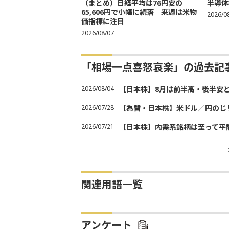
（まとめ）日経平均は76円安の
半導体
65,606円で小幅に続落 来週は米物
2026/0
価指標に注目
2026/08/07
「相場一点喜怒哀楽」の過去記
2026/08/04
【日本株】8月は前半高・後半安
2026/07/28
【為替・日本株】米ドル／円のじ
2026/07/21
【日本株】内需系銘柄は至って平
関連用語一覧
アンケート