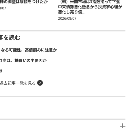
株の調整は底値をつけたか
（朝）米国市場は3指数揃って下落
中東情勢悪化懸念から投資家心理が
8/07
悪化し売り優...
2026/08/07
事を読む
となる可能性、高値掴みに注意か
り高は、株買いの主要因か
静
過去記事一覧を見る