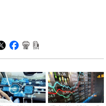
印刷
ｱﾝｹｰﾄ