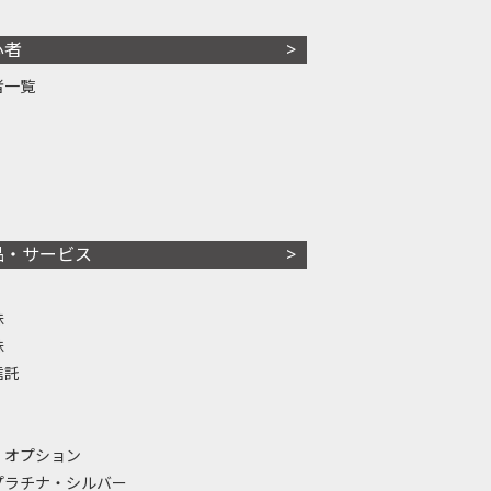
心者
者一覧
品・サービス
株
株
信託
・オプション
プラチナ・シルバー