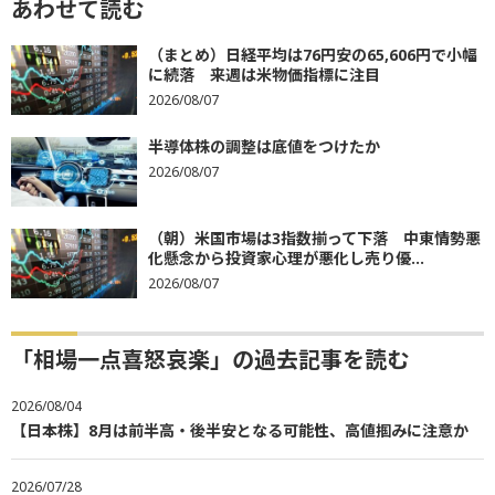
あわせて読む
（まとめ）日経平均は76円安の65,606円で小幅
に続落 来週は米物価指標に注目
2026/08/07
半導体株の調整は底値をつけたか
2026/08/07
（朝）米国市場は3指数揃って下落 中東情勢悪
化懸念から投資家心理が悪化し売り優...
2026/08/07
「相場一点喜怒哀楽」の過去記事を読む
2026/08/04
【日本株】8月は前半高・後半安となる可能性、高値掴みに注意か
2026/07/28