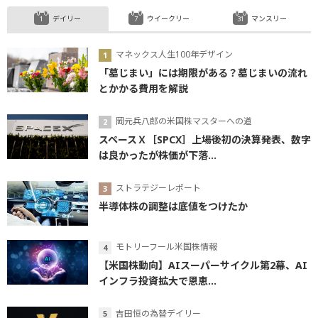
デイリー
ウイークリー
マンスリー
マネックス人生100年デザイン
「墓じまい」には期限がある？墓じまいの流れ
とかかる費用を解説
岡元兵八郎の米国株マスターへの道
スペースＸ［SPCX］上場後初の決算発表、数字
は良かったが株価が下落...
ストラテジーレポート
半導体株の調整は底値をつけたか
モトリーフール米国株情報
【米国株動向】AIスーパーサイクル第2幕、AI
インフラ投資拡大で恩恵...
吉田恒の為替デイリー