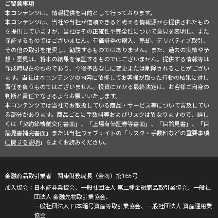
ご留意事項
本コンテンツは、情報提供を目的として行っております。
本コンテンツは、当社や当社が信頼できると考える情報源から提供されたもの
を提供していますが、当社はその正確性や完全性について意見を表明し、また
保証するものではございません。有価証券の購入、売却、デリバティブ取引、
その他の取引を推奨し、勧誘するものではありません。また、過去の実績や予
想・意見は、将来の結果を保証するものではございません。提供する情報等は
作成時現在のものであり、今後予告なしに変更または削除されることがござい
ます。当社は本コンテンツの内容に依拠してお客様が取った行動の結果に対し
責任を負うものではございません。投資にかかる最終決定は、お客様ご自身の
判断と責任でなさるようお願いいたします。
本コンテンツでは当社でお取扱している商品・サービス等について言及してい
る部分があります。商品ごとに手数料等およびリスクは異なりますので、詳し
くは「契約締結前交付書面」、「上場有価証券等書面」、「目論見書」、「目
論見書補完書面」または当社ウェブサイトの「
リスク・手数料などの重要事項
に関する説明
」をよくお読みください。
金融商品取引業者 関東財務局長（金商）第165号
日本証券業協会、一般社団法人 第二種金融商品取引業協会、一般社
団法人 金融先物取引業協会、
一般社団法人 日本暗号資産等取引業協会、一般社団法人 資産運用業
協会