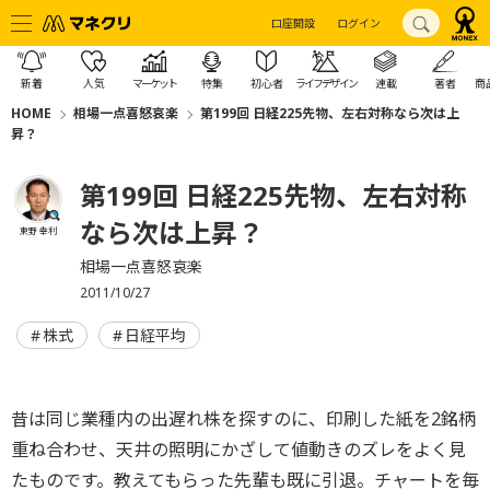
口座開設
ログイン
新着
人気
マーケット
特集
初心者
ライフデザイン
連載
著者
商
HOME
相場一点喜怒哀楽
第199回 日経225先物、左右対称なら次は上
昇？
第199回 日経225先物、左右対称
なら次は上昇？
東野 幸利
相場一点喜怒哀楽
2011/10/27
株式
日経平均
昔は同じ業種内の出遅れ株を探すのに、印刷した紙を2銘柄
重ね合わせ、天井の照明にかざして値動きのズレをよく見
たものです。教えてもらった先輩も既に引退。チャートを毎