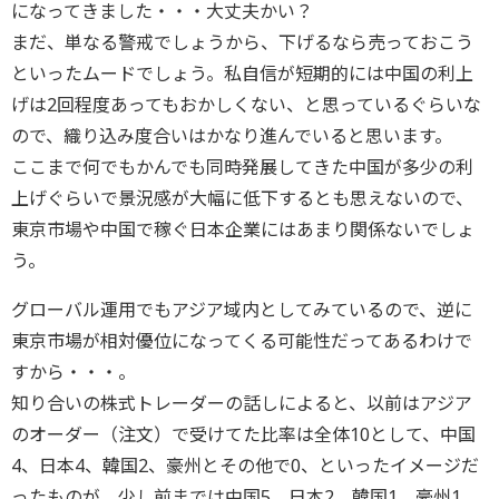
になってきました・・・大丈夫かい？
まだ、単なる警戒でしょうから、下げるなら売っておこう
といったムードでしょう。私自信が短期的には中国の利上
げは2回程度あってもおかしくない、と思っているぐらいな
ので、織り込み度合いはかなり進んでいると思います。
ここまで何でもかんでも同時発展してきた中国が多少の利
上げぐらいで景況感が大幅に低下するとも思えないので、
東京市場や中国で稼ぐ日本企業にはあまり関係ないでしょ
う。
グローバル運用でもアジア域内としてみているので、逆に
東京市場が相対優位になってくる可能性だってあるわけで
すから・・・。
知り合いの株式トレーダーの話しによると、以前はアジア
のオーダー（注文）で受けてた比率は全体10として、中国
4、日本4、韓国2、豪州とその他で0、といったイメージだ
ったものが、少し前までは中国5、日本2、韓国1、豪州1、