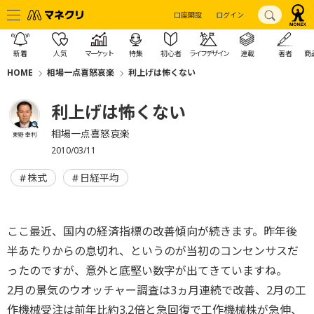
口座開設
ログイン
新着
人気
マーケット
特集
初心者
ライフデザイン
連載
著者
商
HOME
相場一点喜怒哀楽
利上げは怖くない
利上げは怖くない
相場一点喜怒哀楽
東野 幸利
2010/03/11
株式
日経平均
ここ最近、国内の経済指標の改善傾向が続きます。昨年後
半あたりからの息切れ、というのが当初のコンセンサスだ
ったのですが、意外と底堅い数字が出てきていますね。
2月の景気のウオッチャー調査は3ヵ月連続で改善、2月の工
作機械受注は前年比約3.2倍と急回復で工作機械株が急伸、