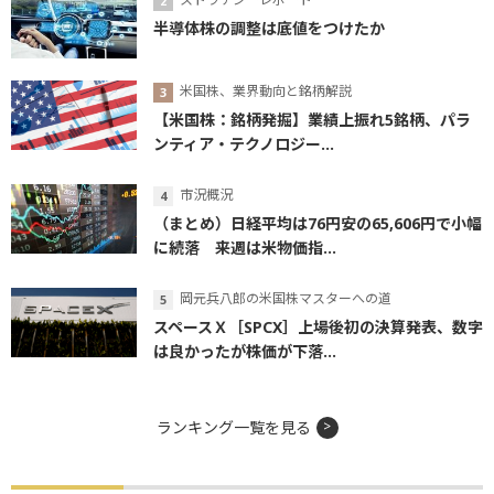
半導体株の調整は底値をつけたか
米国株、業界動向と銘柄解説
【米国株：銘柄発掘】業績上振れ5銘柄、パラ
ンティア・テクノロジー...
市況概況
（まとめ）日経平均は76円安の65,606円で小幅
に続落 来週は米物価指...
岡元兵八郎の米国株マスターへの道
スペースＸ［SPCX］上場後初の決算発表、数字
は良かったが株価が下落...
ランキング一覧を見る