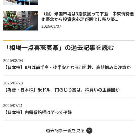
（朝）米国市場は3指数揃って下落 中東情勢悪
化懸念から投資家心理が悪化し売り優...
2026/08/07
「相場一点喜怒哀楽」の過去記事を読む
2026/08/04
【日本株】8月は前半高・後半安となる可能性、高値掴みに注意か
2026/07/28
【為替・日本株】米ドル／円のじり高は、株買いの主要因か
2026/07/21
【日本株】内需系銘柄は至って平静
過去記事一覧を見る