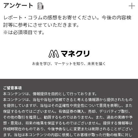
アンケート
レポート・コラムの感想をお寄せください。今後の内容検
討等に参考にさせていただきます。
※は必須項目です。
お金を学び、マーケットを知り、未来を描く
ご留意事項
本コンテンツは、情報提供を目的として行っております。
本コンテンツは、当社や当社が信頼できると考える情報源から提供されたもの
を提供していますが、当社はその正確性や完全性について意見を表明し、また
保証するものではございません。有価証券の購入、売却、デリバティブ取引、
その他の取引を推奨し、勧誘するものではありません。また、過去の実績や予
想・意見は、将来の結果を保証するものではございません。提供する情報等は
作成時現在のものであり、今後予告なしに変更または削除されることがござい
ます。当社は本コンテンツの内容に依拠してお客様が取った行動の結果に対し