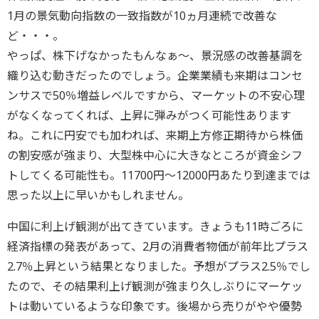
1月の景気動向指数の一致指数が10ヵ月連続で改善な
ど・・・。
やっぱ、株下げなかったもんなぁ～、景況感の改善基調を
織り込む動きだったのでしょう。企業業績も来期はコンセ
ンサスで50％増益レベルですから、マーケットの不安心理
がなくなってくれば、上昇に弾みがつく可能性あります
ね。これに円安でも加われば、来期上方修正期待から株価
の割安感が強まり、大型株中心に大きなところが資金シフ
トしてくる可能性も。11700円～12000円あたり到達までは
思った以上に早いかもしれません。
中国に利上げ観測が出てきています。きょうも11時ごろに
経済指標の発表があって、2月の消費者物価が前年比プラス
2.7％上昇という結果となりました。予想がプラス2.5％でし
たので、その結果利上げ観測が強まり久しぶりにマーケッ
トは動いているような印象です。後場から売りがやや優勢