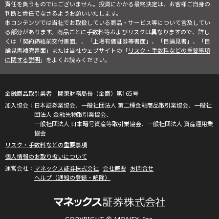
責任を負うものではございません。投資にかかる最終決定は、お客様ご自身の
判断と責任でなさるようお願いいたします。
本コンテンツでは当社でお取扱している商品・サービス等について言及してい
る部分があります。商品ごとに手数料等およびリスクは異なりますので、詳し
くは「契約締結前交付書面」、「上場有価証券等書面」、「目論見書」、「目
論見書補完書面」または当社ウェブサイトの「
リスク・手数料などの重要事項
に関する説明
」をよくお読みください。
金融商品取引業者 関東財務局長（金商）第165号
日本証券業協会、一般社団法人 第二種金融商品取引業協会、一般社
団法人 金融先物取引業協会、
一般社団法人 日本暗号資産等取引業協会、一般社団法人 資産運用業
協会
リスク・手数料などの重要事項
個人情報のお取り扱いについて
マネックス証券株式会社
会社概要
お問合せ
ヘルプ（通知の登録・解除）