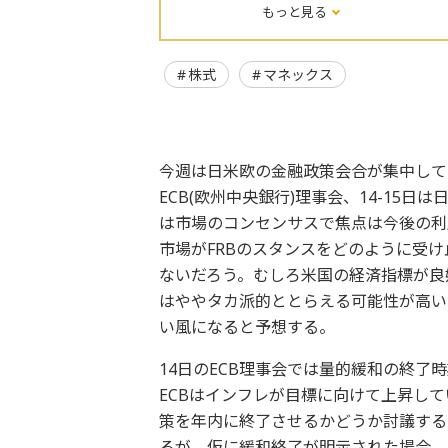
もっと見る
株式
マネックス
今週は日米欧の金融政策会合が集中して開か
ECB(欧州中央銀行)理事会、14-15
は市場のコンセンサスで焦点は今後の利
市場がFRBのスタンスをどのように受け
ないだろう。むしろ米国の経済指標が良
はややタカ派的ととらえる可能性が高い
い風になると予想する。
14日のECB理事会では量的緩和の終了
ECBはインフレが目標に向けて上昇し
策を年内に終了させるかどうか討議する
るが、仮に緩和終了が明示された場合、