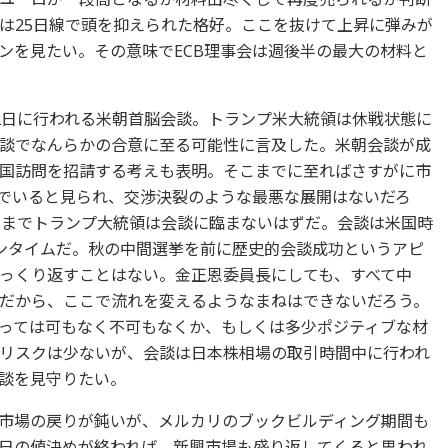
は25日線で頭を抑えられた格好。ここを抜けて上昇に弾みが
ンを見たい。その意味でECB理事会は週後半の最大の材料と
2日に行われる米朝首脳会談。トランプ米大統領は休戦状態に
談でなんらかの合意に至る可能性に言及した。米朝会談が成
国訪問を招請する考えも表明。そこまでに至ればさすがに市
でいると見られ、交渉決裂のような最悪な展開はないだろ
てまでトランプ大統領は会談に臨まないはずだ。会談は米国時
ンタイムだ。秋の中間選挙を前に歴史的会談成功というアピ
っくり返すことはない。金正恩委員長にしても、すべて中
だから、ここで流れを変えるようなまねはできないだろう。
っては可もなく不可もなくか、もしくは多少ポジティブな材
リスクは少ないが、会談は日本株相場の取引時間中に行われ
談を見守りたい。
市場の戻りが鈍いが、メルカリのブックビルディング期間も
1日の値決めが終われば、新興市場も盛り返してくると思われ