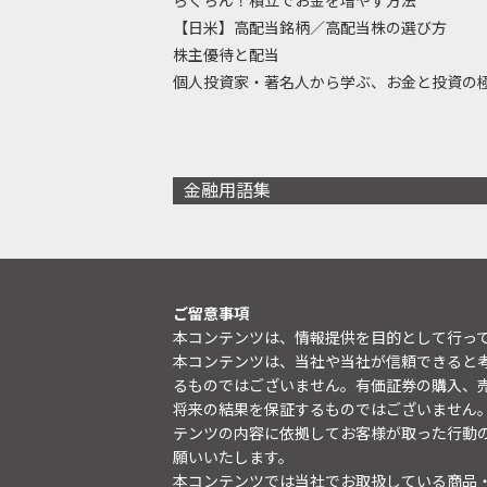
らくちん！積立でお金を増やす方法
【日米】高配当銘柄／高配当株の選び方
株主優待と配当
個人投資家・著名人から学ぶ、お金と投資の
金融用語集
ご留意事項
本コンテンツは、情報提供を目的として行っ
本コンテンツは、当社や当社が信頼できると
るものではございません。有価証券の購入、
将来の結果を保証するものではございません
テンツの内容に依拠してお客様が取った行動
願いいたします。
本コンテンツでは当社でお取扱している商品