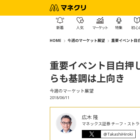
新着
人気
マーケット
特集
初心
HOME
今週のマーケット展望
重要イベント目
重要イベント目白押
らも基調は上向き
今週のマーケット展望
2018/06/11
広木 隆
マネックス証券 チーフ・ストラ
@TakashiHiroki