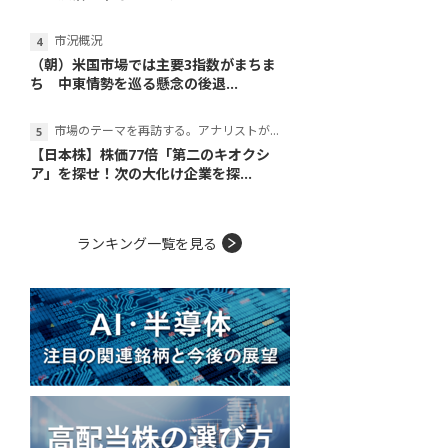
市況概況
（朝）米国市場では主要3指数がまちま
ち 中東情勢を巡る懸念の後退...
市場のテーマを再訪する。アナリストが読み解くテーマの本質
【日本株】株価77倍「第二のキオクシ
ア」を探せ！次の大化け企業を探...
ランキング一覧を見る