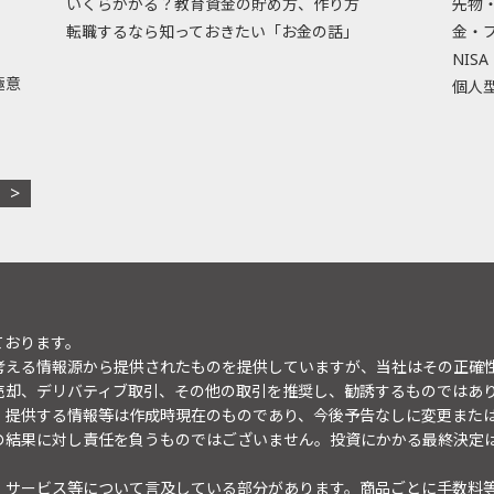
いくらかかる？教育資金の貯め方、作り方
先物
転職するなら知っておきたい「お金の話」
金・
NISA
極意
個人型
ております。
考える情報源から提供されたものを提供していますが、当社はその正確
売却、デリバティブ取引、その他の取引を推奨し、勧誘するものではあ
。提供する情報等は作成時現在のものであり、今後予告なしに変更また
の結果に対し責任を負うものではございません。投資にかかる最終決定
・サービス等について言及している部分があります。商品ごとに手数料