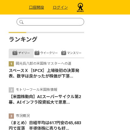
口座開設
ログイン
ランキング
デイリー
ウイークリー
マンスリー
岡元兵八郎の米国株マスターへの道
スペースＸ［SPCX］上場後初の決算発
表、数字は良かったが株価が下落...
モトリーフール米国株情報
【米国株動向】AIスーパーサイクル第2
幕、AIインフラ投資拡大で恩恵...
市況概況
（まとめ）日経平均は617円安の65,683
円で反落 半導体株に売りも好...