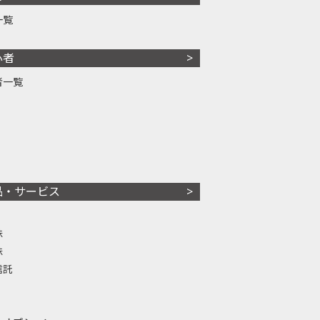
一覧
心者
者一覧
品・サービス
株
株
信託