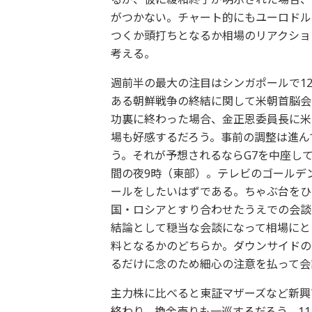
がつかない。チャート的にもユーロドル
つくか頭打ちとなるか相場のリアクショ
考える。
週前半の最大の注目はシンガポールで1
ある朝鮮戦争の終結に関して米朝首脳会
功裏に終わった場合、金正恩委員長に米
場も好感するだろう。事前の調整は進ん
う。それが予想されるならG7を中座し
間の夜9時（東部）。テレビのゴールデ
ールをしたいはずである。ちゃぶ台をひ
国・ロシアとすり合わせたうえでの会談
結論として穏当な会談になって相場にと
料となるかのどちらか。ダウンサイドの
るだけに念のため細心の注意を払って会
主力株に比べると東証マザーズなど新興
終わり、換金売りも一巡するだろう。1