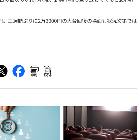
00円。三週間ぶりに2万3000円の大台回復の場面も状況次第では
印刷
ｱﾝｹｰﾄ