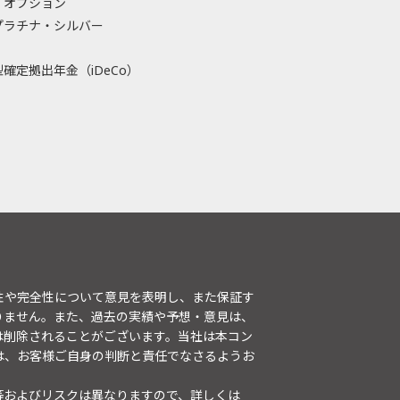
・オプション
プラチナ・シルバー
確定拠出年金（iDeCo）
性や完全性について意見を表明し、また保証す
りません。また、過去の実績や予想・意見は、
は削除されることがございます。当社は本コン
は、お客様ご自身の判断と責任でなさるようお
等およびリスクは異なりますので、詳しくは