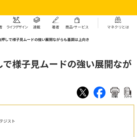
者
ライフデザイン
連載
著者
商
品・
サービス
マネクリとは
白押しで様子見ムードの強い展開ながらも基調は上向き
しで様子見ムードの強い展開なが
印刷
ｱﾝｹｰﾄ
テジスト