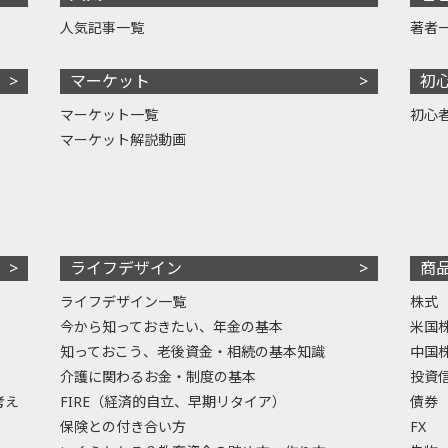
人気記事一覧
著者
マーケット
初
マーケット一覧
初心
マーケット解説動画
ライフデザイン
商
ライフデザイン一覧
株式
今から知っておきたい、年金の基本
米国
知っておこう、老後資金・相続の基本知識
中国
介護に関わるお金・制度の基本
投資
考え
FIRE（経済的自立、早期リタイア）
債券
保険との付き合い方
FX