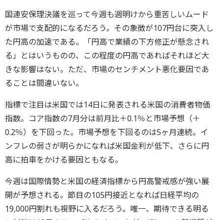
国連安保理決議を巡って今週も週明けから重苦しいムード
が市場で支配的になるだろう。その象徴が107円台に突入し
た円高の加速である。「円高で業績の下方修正が懸念され
る」とはいうものの、この程度の円高であればそれほど大
きな影響はない。ただ、市場のセンチメント悪化要因であ
ることは間違いない。
指標で注目は米国では14日に発表される米国の消費者物価
指数。コア指数の7月分は前月比＋0.1％と市場予想（＋
0.2％）を下回った。市場予想を下回るのは5ヶ月連続。イ
ンフレの弱さが明らかになれば米国金利が低下、さらに円
高に拍車をかける要因ともなる。
今週は国際情勢と米国の経済指標から円高警戒感が強い展
開が予想される。節目の105円接近となれば日経平均の
19,000円割れも視野に入るだろう。唯一、期待できる明る