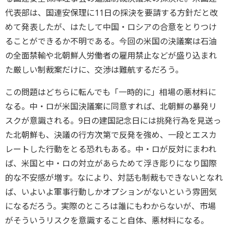
代表部は、国連安保理に11日の採決を要請する方針だと改
めて発表したが、はたして中国・ロシアの合意をとりつけ
ることができるか不明である。今回の米国の決議案は石油
の全面禁輸や北朝鮮人労働者の雇用禁止などが盛り込まれ
た厳しい制裁案だけに、交渉は難航するだろう。
この問題はどちらに転んでも「一時的に」相場の悪材料に
なる。中・ロが米国決議案に同意すれば、北朝鮮の暴発リ
スクが意識される。9日の建国記念日には挑発行為を見送っ
た北朝鮮も、決議の行方次第で反発を強め、一段とエスカ
レートした行動をとる恐れもある。中・ロが反対にまわれ
ば、米国と中・ロの対立があらためて浮き彫りになり国際
的な不安感が増す。なにより、対話も制裁もできないとなれ
ば、いよいよ軍事行動しかオプションがないという雰囲気
になるだろう。実際のところは誰にもわからないが、市場
がそういうリスクを意識すること自体、悪材料になる。