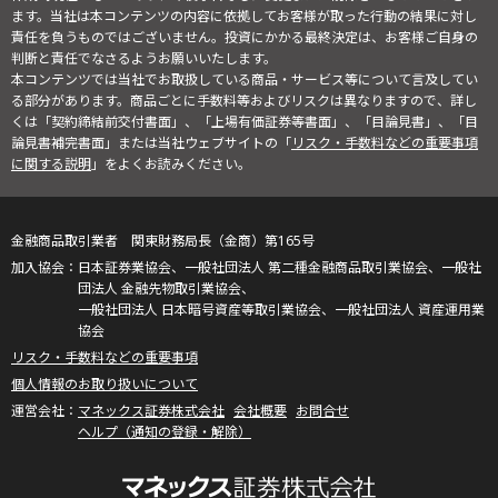
ます。当社は本コンテンツの内容に依拠してお客様が取った行動の結果に対し
責任を負うものではございません。投資にかかる最終決定は、お客様ご自身の
判断と責任でなさるようお願いいたします。
本コンテンツでは当社でお取扱している商品・サービス等について言及してい
る部分があります。商品ごとに手数料等およびリスクは異なりますので、詳し
くは「契約締結前交付書面」、「上場有価証券等書面」、「目論見書」、「目
論見書補完書面」または当社ウェブサイトの「
リスク・手数料などの重要事項
に関する説明
」をよくお読みください。
金融商品取引業者 関東財務局長（金商）第165号
日本証券業協会、一般社団法人 第二種金融商品取引業協会、一般社
団法人 金融先物取引業協会、
一般社団法人 日本暗号資産等取引業協会、一般社団法人 資産運用業
協会
リスク・手数料などの重要事項
個人情報のお取り扱いについて
マネックス証券株式会社
会社概要
お問合せ
ヘルプ（通知の登録・解除）