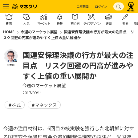
口座開設
ログイン
新着
人気
マーケット
特集
初心者
ライフデザイン
連載
著者
商
HOME
今週のマーケット展望
国連安保理決議の行方が最大の注目点 リ
スク回避の円高が進みやすく上値の重い展開か
国連安保理決議の行方が最大の注
目点 リスク回避の円高が進みや
広木 隆
すく上値の重い展開か
今週のマーケット展望
2017/09/11
株式
マネックス
今週の注目材料は、6回目の核実験を強行した北朝鮮に対す
る国連安全保障理事会の追加制裁決議案の採決だ。米国連