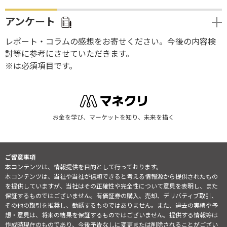
アンケート
レポート・コラムの感想をお寄せください。今後の内容検
討等に参考にさせていただきます。
※は必須項目です。
お金を学び、マーケットを知り、未来を描く
ご留意事項
本コンテンツは、情報提供を目的として行っております。
本コンテンツは、当社や当社が信頼できると考える情報源から提供されたもの
を提供していますが、当社はその正確性や完全性について意見を表明し、また
保証するものではございません。有価証券の購入、売却、デリバティブ取引、
その他の取引を推奨し、勧誘するものではありません。また、過去の実績や予
想・意見は、将来の結果を保証するものではございません。提供する情報等は
作成時現在のものであり、今後予告なしに変更または削除されることがござい