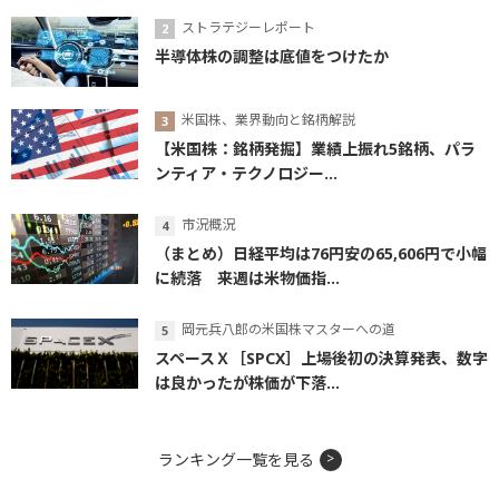
ストラテジーレポート
半導体株の調整は底値をつけたか
米国株、業界動向と銘柄解説
【米国株：銘柄発掘】業績上振れ5銘柄、パラ
ンティア・テクノロジー...
市況概況
（まとめ）日経平均は76円安の65,606円で小幅
に続落 来週は米物価指...
岡元兵八郎の米国株マスターへの道
スペースＸ［SPCX］上場後初の決算発表、数字
は良かったが株価が下落...
ランキング一覧を見る