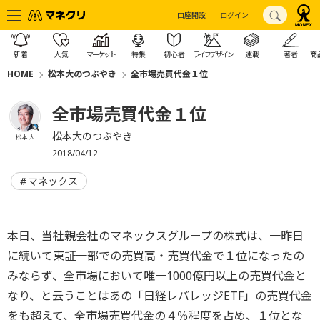
口座開設
ログイン
新着
人気
マーケット
特集
初心者
ライフデザイン
連載
著者
商
HOME
松本大のつぶやき
全市場売買代金１位
全市場売買代金１位
松本大のつぶやき
松本 大
2018/04/12
マネックス
本日、当社親会社のマネックスグループの株式は、一昨日
に続いて東証一部での売買高・売買代金で１位になったの
みならず、全市場において唯一1000億円以上の売買代金と
なり、と云うことはあの「日経レバレッジETF」の売買代金
をも超えて、全市場売買代金の４％程度を占め、１位とな