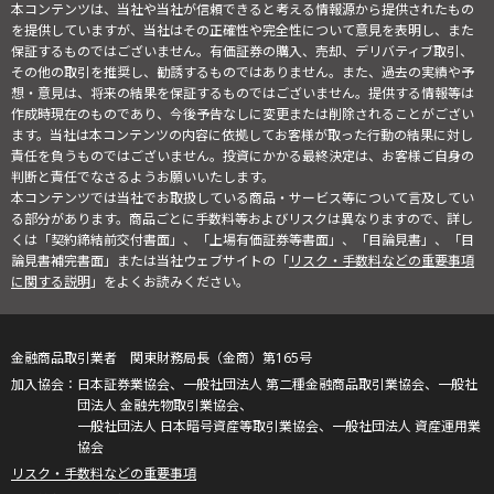
本コンテンツは、当社や当社が信頼できると考える情報源から提供されたもの
を提供していますが、当社はその正確性や完全性について意見を表明し、また
保証するものではございません。有価証券の購入、売却、デリバティブ取引、
その他の取引を推奨し、勧誘するものではありません。また、過去の実績や予
想・意見は、将来の結果を保証するものではございません。提供する情報等は
作成時現在のものであり、今後予告なしに変更または削除されることがござい
ます。当社は本コンテンツの内容に依拠してお客様が取った行動の結果に対し
責任を負うものではございません。投資にかかる最終決定は、お客様ご自身の
判断と責任でなさるようお願いいたします。
本コンテンツでは当社でお取扱している商品・サービス等について言及してい
る部分があります。商品ごとに手数料等およびリスクは異なりますので、詳し
くは「契約締結前交付書面」、「上場有価証券等書面」、「目論見書」、「目
論見書補完書面」または当社ウェブサイトの「
リスク・手数料などの重要事項
に関する説明
」をよくお読みください。
金融商品取引業者 関東財務局長（金商）第165号
日本証券業協会、一般社団法人 第二種金融商品取引業協会、一般社
団法人 金融先物取引業協会、
一般社団法人 日本暗号資産等取引業協会、一般社団法人 資産運用業
協会
リスク・手数料などの重要事項