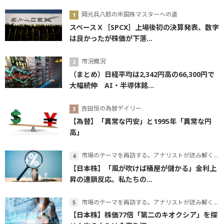
岡元兵八郎の米国株マスターへの道
スペースＸ［SPCX］上場後初の決算発表、数字
は良かったが株価が下落...
市況概況
（まとめ）日経平均は2,342円高の66,300円で
大幅続伸 AI・半導体銘...
吉田恒の為替デイリー
【為替】「異常な円安」と1995年「異常な円
高」
市場のテーマを再訪する。アナリストが読み解くテーマの本質
【日本株】「風が吹けば桶屋が儲かる」金利上
昇の連鎖反応。私たちの...
市場のテーマを再訪する。アナリストが読み解くテーマの本質
【日本株】株価77倍「第二のキオクシア」を探