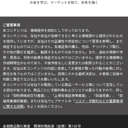
お金を学び、マーケットを知り、未来を描く
ご留意事項
本コンテンツは、情報提供を目的として行っております。
本コンテンツは、当社や当社が信頼できると考える情報源から提供されたもの
を提供していますが、当社はその正確性や完全性について意見を表明し、また
保証するものではございません。有価証券の購入、売却、デリバティブ取引、
その他の取引を推奨し、勧誘するものではありません。また、過去の実績や予
想・意見は、将来の結果を保証するものではございません。提供する情報等は
作成時現在のものであり、今後予告なしに変更または削除されることがござい
ます。当社は本コンテンツの内容に依拠してお客様が取った行動の結果に対し
責任を負うものではございません。投資にかかる最終決定は、お客様ご自身の
判断と責任でなさるようお願いいたします。
本コンテンツでは当社でお取扱している商品・サービス等について言及してい
る部分があります。商品ごとに手数料等およびリスクは異なりますので、詳し
くは「契約締結前交付書面」、「上場有価証券等書面」、「目論見書」、「目
論見書補完書面」または当社ウェブサイトの「
リスク・手数料などの重要事項
に関する説明
」をよくお読みください。
金融商品取引業者 関東財務局長（金商）第165号