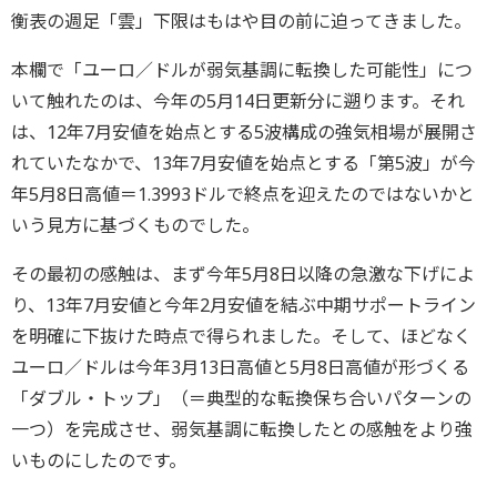
衡表の週足「雲」下限はもはや目の前に迫ってきました。
本欄で「ユーロ／ドルが弱気基調に転換した可能性」につ
いて触れたのは、今年の5月14日更新分に遡ります。それ
は、12年7月安値を始点とする5波構成の強気相場が展開さ
れていたなかで、13年7月安値を始点とする「第5波」が今
年5月8日高値＝1.3993ドルで終点を迎えたのではないかと
いう見方に基づくものでした。
その最初の感触は、まず今年5月8日以降の急激な下げによ
り、13年7月安値と今年2月安値を結ぶ中期サポートライン
を明確に下抜けた時点で得られました。そして、ほどなく
ユーロ／ドルは今年3月13日高値と5月8日高値が形づくる
「ダブル・トップ」（＝典型的な転換保ち合いパターンの
一つ）を完成させ、弱気基調に転換したとの感触をより強
いものにしたのです。