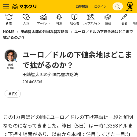
口座開設
ログイン
新着
人気
マーケット
特集
初心者
ライフデザイン
連載
著者
商
HOME
田嶋智太郎の外国為替攻略法
ユーロ／ドルの下値余地はどこまで
拡がるのか？
ユーロ／ドルの下値余地はどこま
で拡がるのか？
田嶋
智太郎
田嶋智太郎の外国為替攻略法
2014/08/06
FX
この1カ月ほどの間にユーロ／ドルの下げ基調は一段と鮮明
なものになってきました。昨日（5日）は一時1.3358ドルま
で下押す場面があり、以前から本欄で注目してきた一目均