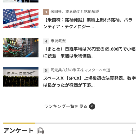
米国株、業界動向と銘柄解説
【米国株：銘柄発掘】業績上振れ5銘柄、パラ
ンティア・テクノロジー...
市況概況
（まとめ）日経平均は76円安の65,606円で小幅
に続落 来週は米物価指...
岡元兵八郎の米国株マスターへの道
スペースＸ［SPCX］上場後初の決算発表、数字
は良かったが株価が下落...
ランキング一覧を見る
アンケート