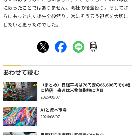
に限ったことではありません。会社の後輩然り。そしてさ
らにもっと広く後生全般然り。常にそう云う視点を大切に
したいと思ったのでした。
ｱﾝｹｰﾄ
あわせて読む
（まとめ）日経平均は76円安の65,606円で小幅
に続落 来週は米物価指標に注目
2026/08/07
AIと資本市場
2026/08/07
半導体株の調整は底値をつけたか