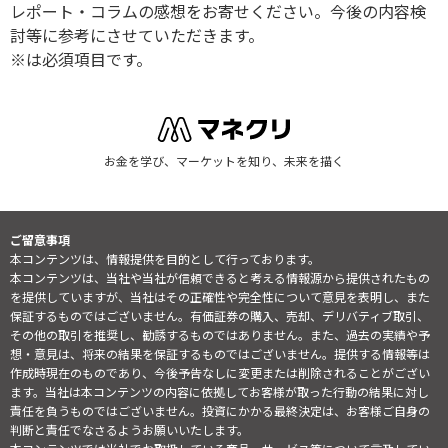
レポート・コラムの感想をお寄せください。今後の内容検
討等に参考にさせていただきます。
※は必須項目です。
お金を学び、マーケットを知り、未来を描く
ご留意事項
本コンテンツは、情報提供を目的として行っております。
本コンテンツは、当社や当社が信頼できると考える情報源から提供されたもの
を提供していますが、当社はその正確性や完全性について意見を表明し、また
保証するものではございません。有価証券の購入、売却、デリバティブ取引、
その他の取引を推奨し、勧誘するものではありません。また、過去の実績や予
想・意見は、将来の結果を保証するものではございません。提供する情報等は
作成時現在のものであり、今後予告なしに変更または削除されることがござい
ます。当社は本コンテンツの内容に依拠してお客様が取った行動の結果に対し
責任を負うものではございません。投資にかかる最終決定は、お客様ご自身の
判断と責任でなさるようお願いいたします。