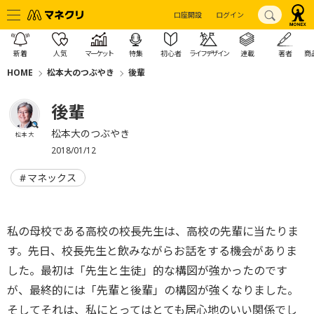
口座開設
ログイン
新着
人気
マーケット
特集
初心者
ライフデザイン
連載
著者
商
HOME
松本大のつぶやき
後輩
後輩
松本大のつぶやき
松本 大
2018/01/12
マネックス
私の母校である高校の校長先生は、高校の先輩に当たりま
す。先日、校長先生と飲みながらお話をする機会がありま
した。最初は「先生と生徒」的な構図が強かったのです
が、最終的には「先輩と後輩」の構図が強くなりました。
そしてそれは、私にとってはとても居心地のいい関係でし