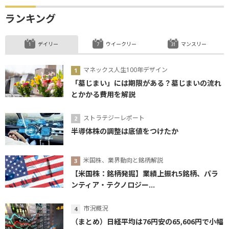
ランキング
デイリー
ウイークリー
マンスリー
マネックス人生100年デザイン
「墓じまい」には期限がある？墓じまいの流れ
とかかる費用を解説
ストラテジーレポート
半導体株の調整は底値をつけたか
米国株、業界動向と銘柄解説
【米国株：銘柄発掘】業績上振れ5銘柄、パラ
ンティア・テクノロジー...
市況概況
（まとめ）日経平均は76円安の65,606円で小幅