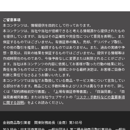
ご留意事項
本コンテンツは、情報提供を目的として行っております。
本コンテンツは、当社や当社が信頼できると考える情報源から提供されたもの
を提供していますが、当社はその正確性や完全性について意見を表明し、また
保証するものではございません。有価証券の購入、売却、デリバティブ取引、
その他の取引を推奨し、勧誘するものではありません。また、過去の実績や予
想・意見は、将来の結果を保証するものではございません。提供する情報等は
作成時現在のものであり、今後予告なしに変更または削除されることがござい
ます。当社は本コンテンツの内容に依拠してお客様が取った行動の結果に対し
責任を負うものではございません。投資にかかる最終決定は、お客様ご自身の
判断と責任でなさるようお願いいたします。
本コンテンツでは当社でお取扱している商品・サービス等について言及してい
る部分があります。商品ごとに手数料等およびリスクは異なりますので、詳し
くは「契約締結前交付書面」、「上場有価証券等書面」、「目論見書」、「目
論見書補完書面」または当社ウェブサイトの「
リスク・手数料などの重要事項
に関する説明
」をよくお読みください。
金融商品取引業者 関東財務局長（金商）第165号
日本証券業協会、一般社団法人 第二種金融商品取引業協会、一般社