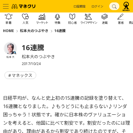
口座開設
ログイン
新着
人気
マーケット
特集
初心者
ライフデザイン
連載
著者
商
HOME
松本大のつぶやき
16連騰
16連騰
松本大のつぶやき
松本 大
2017/10/24
マネックス
日経平均が、なんと史上初の15連騰の記録を塗り替えて、
16連騰となりました。♪もうどうにも止まらない♪リンダ
困っちゃう！状態です。確かに日本株のヴァリュエーショ
ンを考えると、他国に比べて割安です。割安だったのには理
由があり、理由があるから割安であり続けたのですが、そ