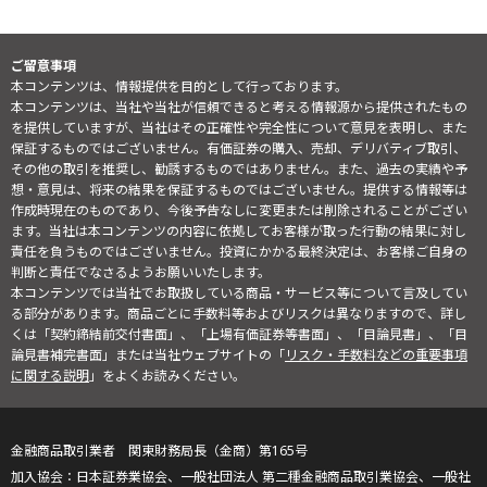
ご留意事項
本コンテンツは、情報提供を目的として行っております。
本コンテンツは、当社や当社が信頼できると考える情報源から提供されたもの
を提供していますが、当社はその正確性や完全性について意見を表明し、また
保証するものではございません。有価証券の購入、売却、デリバティブ取引、
その他の取引を推奨し、勧誘するものではありません。また、過去の実績や予
想・意見は、将来の結果を保証するものではございません。提供する情報等は
作成時現在のものであり、今後予告なしに変更または削除されることがござい
ます。当社は本コンテンツの内容に依拠してお客様が取った行動の結果に対し
責任を負うものではございません。投資にかかる最終決定は、お客様ご自身の
判断と責任でなさるようお願いいたします。
本コンテンツでは当社でお取扱している商品・サービス等について言及してい
る部分があります。商品ごとに手数料等およびリスクは異なりますので、詳し
くは「契約締結前交付書面」、「上場有価証券等書面」、「目論見書」、「目
論見書補完書面」または当社ウェブサイトの「
リスク・手数料などの重要事項
に関する説明
」をよくお読みください。
金融商品取引業者 関東財務局長（金商）第165号
日本証券業協会、一般社団法人 第二種金融商品取引業協会、一般社