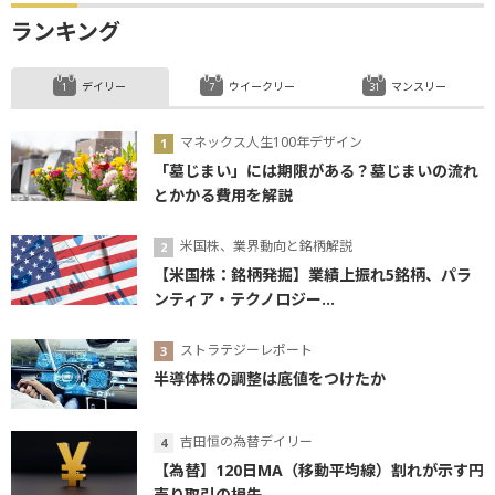
ランキング
デイリー
ウイークリー
マンスリー
マネックス人生100年デザイン
「墓じまい」には期限がある？墓じまいの流れ
とかかる費用を解説
米国株、業界動向と銘柄解説
【米国株：銘柄発掘】業績上振れ5銘柄、パラ
ンティア・テクノロジー...
ストラテジーレポート
半導体株の調整は底値をつけたか
吉田恒の為替デイリー
【為替】120日MA（移動平均線）割れが示す円
売り取引の損失