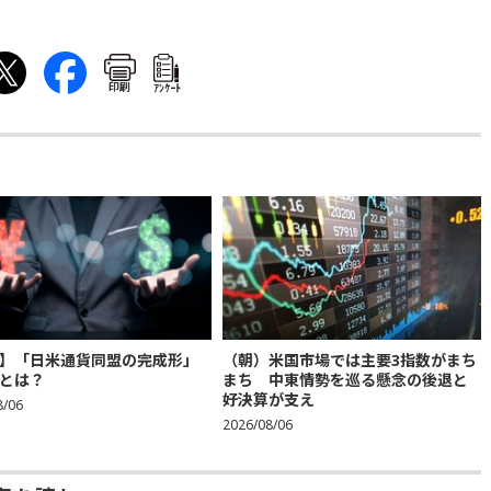
印刷
ｱﾝｹｰﾄ
】「日米通貨同盟の完成形」
（朝）米国市場では主要3指数がまち
とは？
まち 中東情勢を巡る懸念の後退と
好決算が支え
8/06
2026/08/06