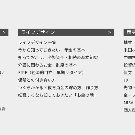
ライフデザイン
商
ライフデザイン一覧
株式
今から知っておきたい、年金の基本
米国
知っておこう、老後資金・相続の基本知識
中国
介護に関わるお金・制度の基本
投資
考え
FIRE（経済的自立、早期リタイア）
債券
保険との付き合い方
FX
いくらかかる？教育資金の貯め方、作り方
先物
転職するなら知っておきたい「お金の話」
金・
NISA
極意
個人型