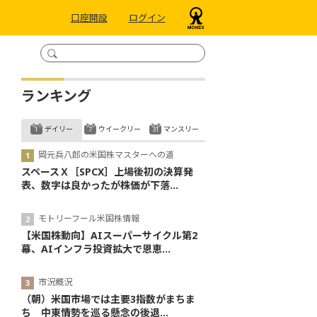
口座開設
ログイン
ランキング
デイリー
ウイークリー
マンスリー
岡元兵八郎の米国株マスターへの道
スペースＸ［SPCX］上場後初の決算発
表、数字は良かったが株価が下落...
モトリーフール米国株情報
【米国株動向】AIスーパーサイクル第2
幕、AIインフラ投資拡大で恩恵...
市況概況
（朝）米国市場では主要3指数がまちま
ち 中東情勢を巡る懸念の後退...