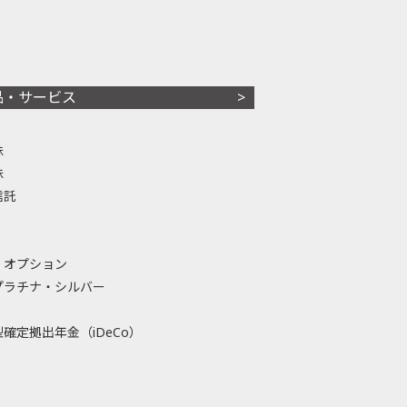
品・サービス
株
株
信託
・オプション
プラチナ・シルバー
確定拠出年金（iDeCo）