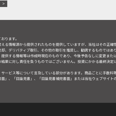
ております。
考える情報源から提供されたものを提供していますが、当社はその正確
売却、デリバティブ取引、その他の取引を推奨し、勧誘するものではあ
。提供する情報等は作成時現在のものであり、今後予告なしに変更また
の結果に対し責任を負うものではございません。投資にかかる最終決定
・サービス等について言及している部分があります。商品ごとに手数料
書面」、「目論見書」、「目論見書補完書面」または当社ウェブサイト