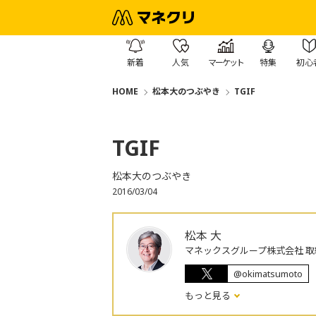
新着
人気
マーケット
特集
初心
HOME
松本大のつぶやき
TGIF
TGIF
松本大のつぶやき
2016/03/04
松本 大
マネックスグループ株式会社 取
@okimatsumoto
もっと見る