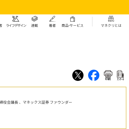
者
ライフデザイン
連載
著者
商
品・
サービス
マネクリとは
印刷
ｱﾝｹｰﾄ
締役会議長 、マネックス証券 ファウンダー