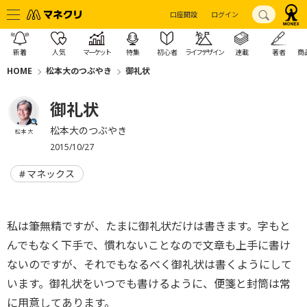
口座開設
ログイン
新着
人気
マーケット
特集
初心者
ライフデザイン
連載
著者
商
HOME
松本大のつぶやき
御礼状
御礼状
松本大のつぶやき
松本 大
2015/10/27
マネックス
私は筆無精ですが、たまに御礼状だけは書きます。字もと
んでもなく下手で、慣れないことなので文章も上手に書け
ないのですが、それでもなるべく御礼状は書くようにして
います。御礼状をいつでも書けるように、便箋と封筒は常
に用意してあります。