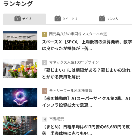
ランキング
デイリー
ウイークリー
マンスリー
岡元兵八郎の米国株マスターへの道
スペースＸ［SPCX］上場後初の決算発表、数字
は良かったが株価が下落...
マネックス人生100年デザイン
「墓じまい」には期限がある？墓じまいの流れ
とかかる費用を解説
モトリーフール米国株情報
【米国株動向】AIスーパーサイクル第2幕、AI
インフラ投資拡大で恩恵...
市況概況
（まとめ）日経平均は617円安の65,683円で反
落 半導体株に売りも好...