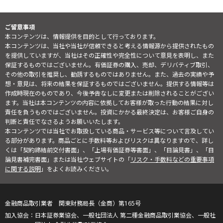
ご留意事項
本コンテンツは、情報提供を目的として行っております。
本コンテンツは、当社や当社が信頼できると考える情報源から提供されたもの
を提供していますが、当社はその正確性や完全性について意見を表明し、また
保証するものではございません。有価証券の購入、売却、デリバティブ取引、
その他の取引を推奨し、勧誘するものではありません。また、過去の実績や予
想・意見は、将来の結果を保証するものではございません。提供する情報等は
作成時現在のものであり、今後予告なしに変更または削除されることがござい
ます。当社は本コンテンツの内容に依拠してお客様が取った行動の結果に対し
責任を負うものではございません。投資にかかる最終決定は、お客様ご自身の
判断と責任でなさるようお願いいたします。
本コンテンツでは当社でお取扱している商品・サービス等について言及してい
る部分があります。商品ごとに手数料等およびリスクは異なりますので、詳し
くは「契約締結前交付書面」、「上場有価証券等書面」、「目論見書」、「目
論見書補完書面」または当社ウェブサイトの「
リスク・手数料などの重要事項
に関する説明
」をよくお読みください。
金融商品取引業者 関東財務局長（金商）第165号
日本証券業協会、一般社団法人 第二種金融商品取引業協会、一般社