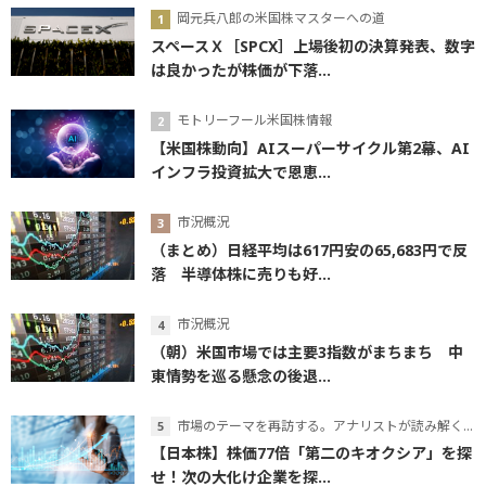
岡元兵八郎の米国株マスターへの道
スペースＸ［SPCX］上場後初の決算発表、数字
は良かったが株価が下落...
モトリーフール米国株情報
【米国株動向】AIスーパーサイクル第2幕、AI
インフラ投資拡大で恩恵...
市況概況
（まとめ）日経平均は617円安の65,683円で反
落 半導体株に売りも好...
市況概況
（朝）米国市場では主要3指数がまちまち 中
東情勢を巡る懸念の後退...
市場のテーマを再訪する。アナリストが読み解くテーマの本質
【日本株】株価77倍「第二のキオクシア」を探
せ！次の大化け企業を探...