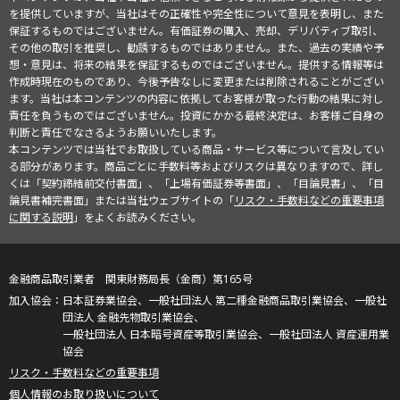
を提供していますが、当社はその正確性や完全性について意見を表明し、また
保証するものではございません。有価証券の購入、売却、デリバティブ取引、
その他の取引を推奨し、勧誘するものではありません。また、過去の実績や予
想・意見は、将来の結果を保証するものではございません。提供する情報等は
作成時現在のものであり、今後予告なしに変更または削除されることがござい
ます。当社は本コンテンツの内容に依拠してお客様が取った行動の結果に対し
責任を負うものではございません。投資にかかる最終決定は、お客様ご自身の
判断と責任でなさるようお願いいたします。
本コンテンツでは当社でお取扱している商品・サービス等について言及してい
る部分があります。商品ごとに手数料等およびリスクは異なりますので、詳し
くは「契約締結前交付書面」、「上場有価証券等書面」、「目論見書」、「目
論見書補完書面」または当社ウェブサイトの「
リスク・手数料などの重要事項
に関する説明
」をよくお読みください。
金融商品取引業者 関東財務局長（金商）第165号
日本証券業協会、一般社団法人 第二種金融商品取引業協会、一般社
団法人 金融先物取引業協会、
一般社団法人 日本暗号資産等取引業協会、一般社団法人 資産運用業
協会
リスク・手数料などの重要事項
個人情報のお取り扱いについて