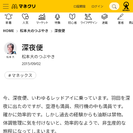
口座開設
ログイン
新着
人気
マーケット
特集
初心者
ライフデザイン
連載
著者
商
HOME
松本大のつぶやき
深夜便
深夜便
松本大のつぶやき
松本 大
2015/09/02
マネックス
今、深夜便、いわゆるレッドアイに乗っています。羽田を深
夜に出たのですが、空港も満員、飛行機の中も満員です。
確かに効率的です。しかし過去の経験からも油断は禁物。
体調管理に気を付けないと、効率的なようで、非生産的な
旅程になってしまいます。