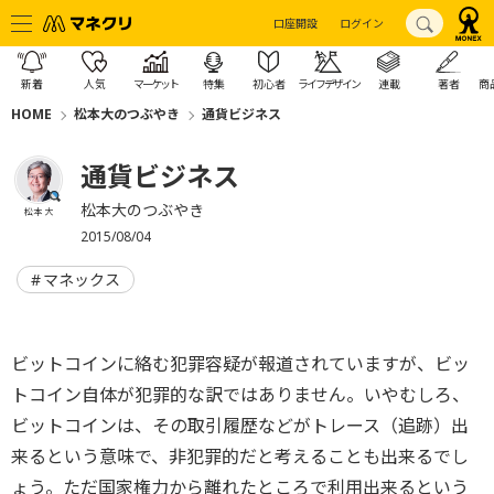
口座開設
ログイン
新着
人気
マーケット
特集
初心者
ライフデザイン
連載
著者
商
HOME
松本大のつぶやき
通貨ビジネス
通貨ビジネス
松本大のつぶやき
松本 大
2015/08/04
マネックス
ビットコインに絡む犯罪容疑が報道されていますが、ビッ
トコイン自体が犯罪的な訳ではありません。いやむしろ、
ビットコインは、その取引履歴などがトレース（追跡）出
来るという意味で、非犯罪的だと考えることも出来るでし
ょう。ただ国家権力から離れたところで利用出来るという