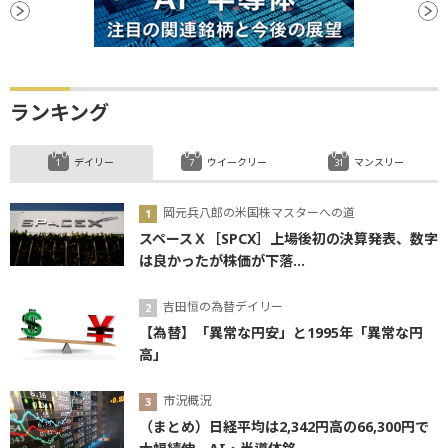
ランキング
デイリー
ウイークリー
マンスリー
岡元兵八郎の米国株マスターへの道
スペースＸ［SPCX］上場後初の決算発表、数字
は良かったが株価が下落...
吉田恒の為替デイリー
【為替】「異常な円安」と1995年「異常な円
高」
市況概況
（まとめ）日経平均は2,342円高の66,300円で