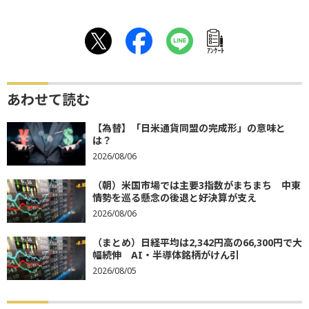
ｱﾝｹｰﾄ
あわせて読む
【為替】「日米通貨同盟の完成形」の意味と
は？
2026/08/06
（朝）米国市場では主要3指数がまちまち 中東
情勢を巡る懸念の後退と好決算が支え
2026/08/06
（まとめ）日経平均は2,342円高の66,300円で大
幅続伸 AI・半導体銘柄がけん引
2026/08/05