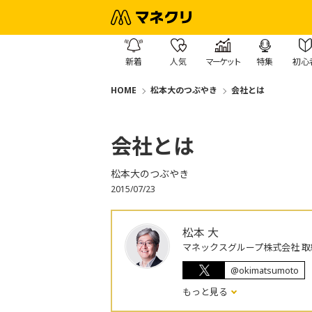
新着
人気
マーケット
特集
初心
HOME
松本大のつぶやき
会社とは
会社とは
松本大のつぶやき
2015/07/23
松本 大
マネックスグループ株式会社 取
@okimatsumoto
もっと見る