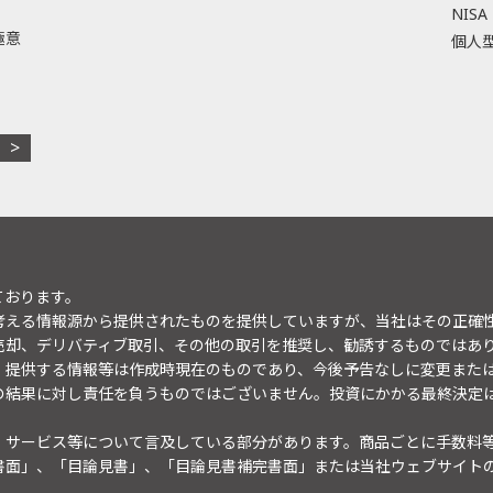
NISA
極意
個人型
ております。
考える情報源から提供されたものを提供していますが、当社はその正確
売却、デリバティブ取引、その他の取引を推奨し、勧誘するものではあ
。提供する情報等は作成時現在のものであり、今後予告なしに変更また
の結果に対し責任を負うものではございません。投資にかかる最終決定
・サービス等について言及している部分があります。商品ごとに手数料
書面」、「目論見書」、「目論見書補完書面」または当社ウェブサイト