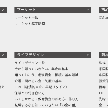
マーケット
初
マーケット一覧
初心
マーケット解説動画
ライフデザイン
商
ライフデザイン一覧
株式
今から知っておきたい、年金の基本
米国
知っておこう、老後資金・相続の基本知識
中国
介護に関わるお金・制度の基本
投資
考え
FIRE（経済的自立、早期リタイア）
債券
保険との付き合い方
FX
いくらかかる？教育資金の貯め方、作り方
先物
転職するなら知っておきたい「お金の話」
金・