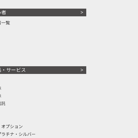
心者
者一覧
品・サービス
株
株
信託
・オプション
プラチナ・シルバー