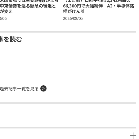
米国市場では主要3指数がまち
（まとめ）日経平均は2,342円高の
中東情勢を巡る懸念の後退と
66,300円で大幅続伸 AI・半導体銘
が支え
柄がけん引
8/06
2026/08/05
事を読む
過去記事一覧を見る