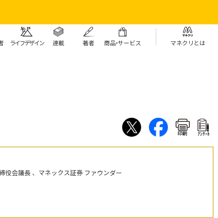
者
ライフデザイン
連載
著者
商
品・
サービス
マネクリとは
印刷
ｱﾝｹｰﾄ
締役会議長 、マネックス証券 ファウンダー