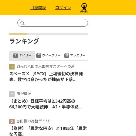
口座開設
ログイン
ランキング
デイリー
ウイークリー
マンスリー
岡元兵八郎の米国株マスターへの道
スペースＸ［SPCX］上場後初の決算発
表、数字は良かったが株価が下落...
市況概況
（まとめ）日経平均は2,342円高の
66,300円で大幅続伸 AI・半導体銘...
吉田恒の為替デイリー
【為替】「異常な円安」と1995年「異常
な円高」