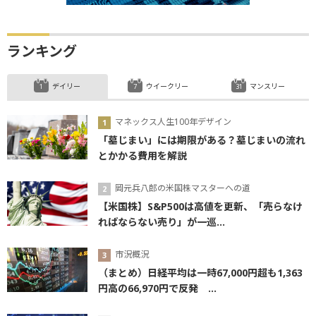
ランキング
デイリー
ウイークリー
マンスリー
マネックス人生100年デザイン
「墓じまい」には期限がある？墓じまいの流れ
とかかる費用を解説
岡元兵八郎の米国株マスターへの道
【米国株】S&P500は高値を更新、「売らなけ
ればならない売り」が一巡...
市況概況
（まとめ）日経平均は一時67,000円超も1,363
円高の66,970円で反発 ...