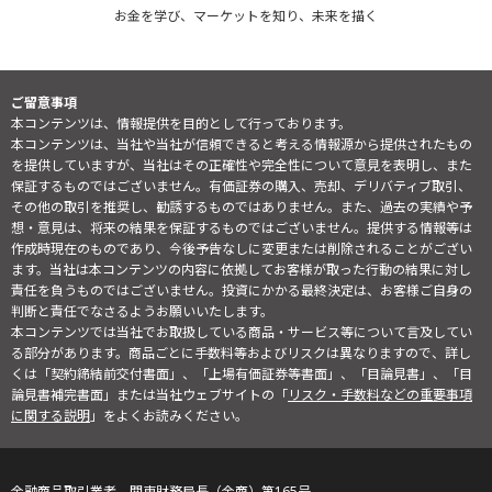
お金を学び、マーケットを知り、未来を描く
ご留意事項
本コンテンツは、情報提供を目的として行っております。
本コンテンツは、当社や当社が信頼できると考える情報源から提供されたもの
を提供していますが、当社はその正確性や完全性について意見を表明し、また
保証するものではございません。有価証券の購入、売却、デリバティブ取引、
その他の取引を推奨し、勧誘するものではありません。また、過去の実績や予
想・意見は、将来の結果を保証するものではございません。提供する情報等は
作成時現在のものであり、今後予告なしに変更または削除されることがござい
ます。当社は本コンテンツの内容に依拠してお客様が取った行動の結果に対し
責任を負うものではございません。投資にかかる最終決定は、お客様ご自身の
判断と責任でなさるようお願いいたします。
本コンテンツでは当社でお取扱している商品・サービス等について言及してい
る部分があります。商品ごとに手数料等およびリスクは異なりますので、詳し
くは「契約締結前交付書面」、「上場有価証券等書面」、「目論見書」、「目
論見書補完書面」または当社ウェブサイトの「
リスク・手数料などの重要事項
に関する説明
」をよくお読みください。
金融商品取引業者 関東財務局長（金商）第165号