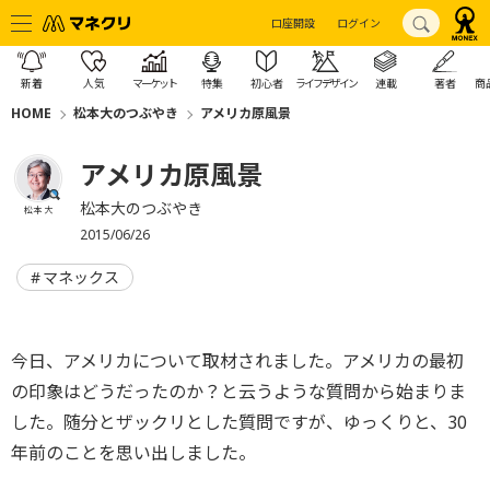
口座開設
ログイン
新着
人気
マーケット
特集
初心者
ライフデザイン
連載
著者
商
HOME
松本大のつぶやき
アメリカ原風景
アメリカ原風景
松本大のつぶやき
松本 大
2015/06/26
マネックス
今日、アメリカについて取材されました。アメリカの最初
の印象はどうだったのか？と云うような質問から始まりま
した。随分とザックリとした質問ですが、ゆっくりと、30
年前のことを思い出しました。