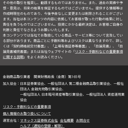
その他の取引を推奨し、勧誘するものではありません。また、過去の実績や予
想・意見は、将来の結果を保証するものではございません。提供する情報等は
作成時現在のものであり、今後予告なしに変更または削除されることがござい
ます。当社は本コンテンツの内容に依拠してお客様が取った行動の結果に対し
責任を負うものではございません。投資にかかる最終決定は、お客様ご自身の
判断と責任でなさるようお願いいたします。
本コンテンツでは当社でお取扱している商品・サービス等について言及してい
る部分があります。商品ごとに手数料等およびリスクは異なりますので、詳し
くは「契約締結前交付書面」、「上場有価証券等書面」、「目論見書」、「目
論見書補完書面」または当社ウェブサイトの「
リスク・手数料などの重要事項
に関する説明
」をよくお読みください。
金融商品取引業者 関東財務局長（金商）第165号
日本証券業協会、一般社団法人 第二種金融商品取引業協会、一般社
団法人 金融先物取引業協会、
一般社団法人 日本暗号資産等取引業協会、一般社団法人 資産運用業
協会
リスク・手数料などの重要事項
個人情報のお取り扱いについて
マネックス証券株式会社
会社概要
お問合せ
ヘルプ（通知の登録・解除）