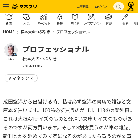
口座開設
ログイン
新着
人気
マーケット
特集
初心者
ライフデザイン
連載
著者
商
HOME
松本大のつぶやき
プロフェッショナル
プロフェッショナル
松本大のつぶやき
松本 大
2014/11/07
マネックス
成田空港から出掛ける時、私は必ず空港の書店で雑誌と文
庫本を買います。100％必ず買うのがゴルゴ13の最新別冊。
これは大抵A4サイズのものと分厚い文庫サイズのものがあ
るのですが両方買います。そして8割方買うのが車の雑誌。
新刊とかを眺めてみて気になるのがあったら買うのが文庫