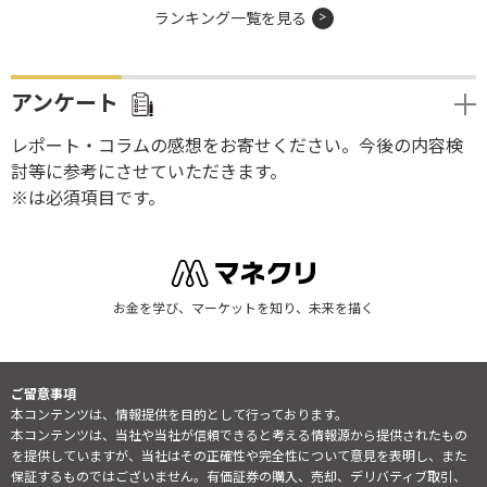
ランキング一覧を見る
アンケート
レポート・コラムの感想をお寄せください。今後の内容検
討等に参考にさせていただきます。
※は必須項目です。
お金を学び、マーケットを知り、未来を描く
ご留意事項
本コンテンツは、情報提供を目的として行っております。
本コンテンツは、当社や当社が信頼できると考える情報源から提供されたもの
を提供していますが、当社はその正確性や完全性について意見を表明し、また
保証するものではございません。有価証券の購入、売却、デリバティブ取引、