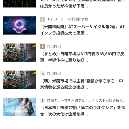
は良かったが株価が下落...
モトリーフール米国株情報
【米国株動向】AIスーパーサイクル第2幕、AI
インフラ投資拡大で恩恵...
市況概況
（まとめ）日経平均は617円安の65,683円で反
落 半導体株に売りも好...
市況概況
（朝）米国市場では主要3指数がまちまち 中
東情勢を巡る懸念の後退...
市場のテーマを再訪する。アナリストが読み解くテーマの本質
【日本株】株価77倍「第二のキオクシア」を探
せ！次の大化け企業を探...