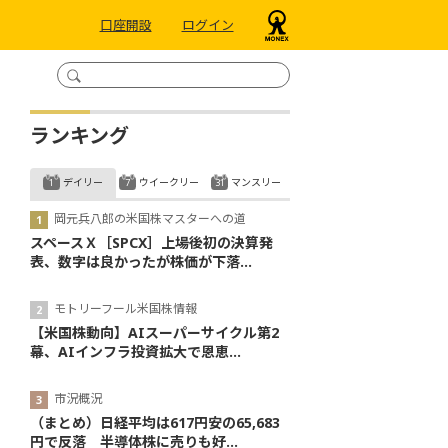
口座開設
ログイン
ランキング
デイリー
ウイークリー
マンスリー
岡元兵八郎の米国株マスターへの道
スペースＸ［SPCX］上場後初の決算発
表、数字は良かったが株価が下落...
モトリーフール米国株情報
【米国株動向】AIスーパーサイクル第2
幕、AIインフラ投資拡大で恩恵...
市況概況
（まとめ）日経平均は617円安の65,683
円で反落 半導体株に売りも好...