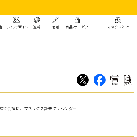
者
ライフデザイン
連載
著者
商
品・
サービス
マネクリとは
印刷
ｱﾝｹｰﾄ
締役会議長 、マネックス証券 ファウンダー