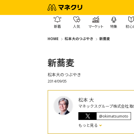
新着
人気
マーケット
特集
初心
HOME
松本大のつぶやき
新蕎麦
新蕎麦
松本大のつぶやき
2014/09/05
松本 大
マネックスグループ株式会社 取
@okimatsumoto
もっと見る