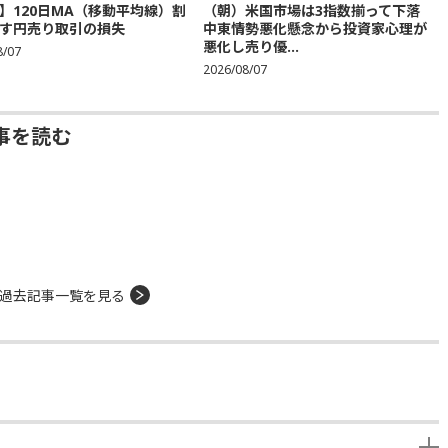
】120日MA（移動平均線）割
（朝）米国市場は3指数揃って下落
す円売り取引の損失
中東情勢悪化懸念から投資家心理が
悪化し売り優...
8/07
2026/08/07
事を読む
過去記事一覧を見る