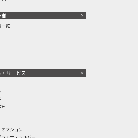
心者
者一覧
品・サービス
株
株
信託
・オプション
プラチナ・シルバー