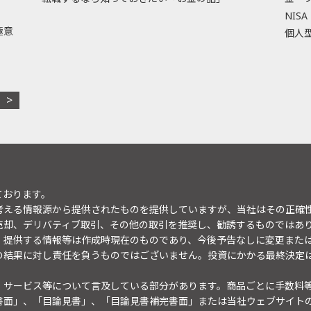
NISA
極意
個人型
ております。
考える情報源から提供されたものを提供していますが、当社はその正確
売却、デリバティブ取引、その他の取引を推奨し、勧誘するものではあ
。提供する情報等は作成時現在のものであり、今後予告なしに変更また
の結果に対し責任を負うものではございません。投資にかかる最終決定
・サービス等について言及している部分があります。商品ごとに手数料
書面」、「目論見書」、「目論見書補完書面」または当社ウェブサイト