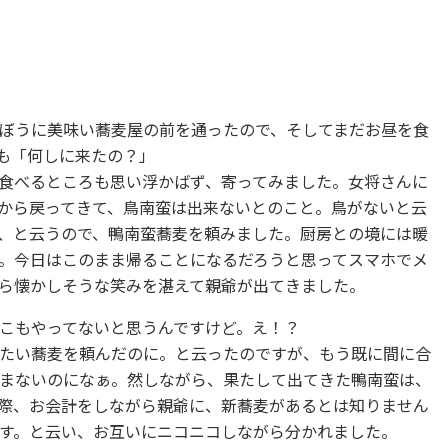
ぼうに美味い蕎麦屋の前を通ったので、そしてまだお昼を食
も「何しに来たの？」
食べるところも思い浮かばず、寄ってみました。女将さんに
から戻ってきて、鳥南蛮は出来ないとのこと。鳥がないと云
、と云うので、鴨南蛮蕎麦を頼みました。厨房との境には暖
。今日はこのまま帰ることになるだろうと思ってスマホでメ
ら懐かしそうな笑みを湛えて親爺が出てきました。
こもやってないと思うんですけど。え！？
たい蕎麦を頼んだのに。と云ったのですが、もう既に間に合
まないのになぁ。然しながら、果たして出てきた鴨南蛮は、
際、お会計をしながら親爺に、新蕎麦があるとは知りません
す。と云い、お互いにニコニコしながら分かれました。