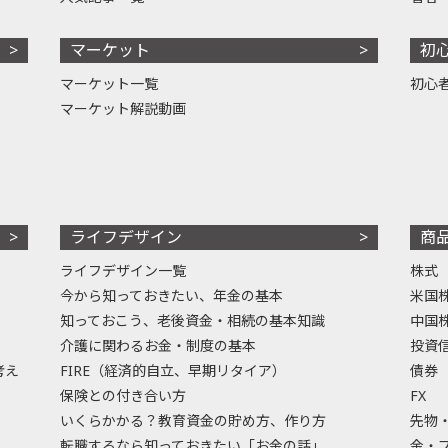
マーケット
初
マーケット一覧
初心
マーケット解説動画
ライフデザイン
商
ライフデザイン一覧
株式
今から知っておきたい、年金の基本
米国
知っておこう、老後資金・相続の基本知識
中国
介護に関わるお金・制度の基本
投資
考え
FIRE（経済的自立、早期リタイア）
債券
保険との付き合い方
FX
いくらかかる？教育資金の貯め方、作り方
先物
転職するなら知っておきたい「お金の話」
金・